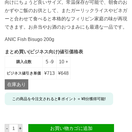
向けにちょうど良いサイズ。常温保存が可能で、朝食のお
かずやご飯のお供として、またガーリックライスやビネガ
ーと合わせて食べると本格的なフィリピン家庭の味が再現
できます。お弁当やお酒のおつまみにも最適な一品です。
ANIC Fish Bisugo 200g
まとめ買い(ビジネス向け)値引価格表
5 -9
10 +
購入点数
¥
713
¥
648
ビジネス値引き単価
在庫あり
この商品を今注文されると
8
ポイント =
¥
8
分獲得可能!
ア
-
+
お買い物カゴに追加
ニ