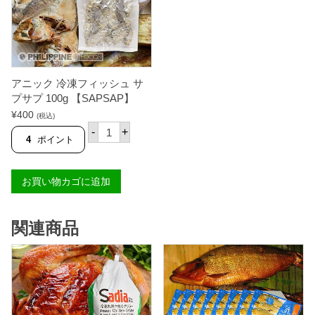
アニック 冷凍フィッシュ サ
プサプ 100g 【SAPSAP】
¥
400
(税込)
ア
-
+
ニ
4
ポイント
ッ
ク
冷
お買い物カゴに追加
凍
フ
ィ
ッ
関連商品
シ
ュ
サ
プ
サ
プ
1
0