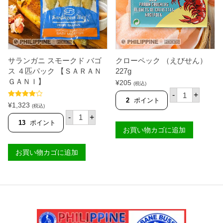
ー
ス
【
台
湾
産
】
個
サランガニ スモークド バゴ
クローペック （えびせん）
ス ４匹パック 【ＳＡＲＡＮ
227g
ＧＡＮＩ】
¥
205
(税込)
ク
-
+
ロ
2
ポイント
5段階中
¥
1,323
ー
(税込)
4.00
の評
サ
ペ
価
-
+
ラ
ッ
13
ポイント
ン
お買い物カゴに追加
ク
ガ
（
ニ
え
お買い物カゴに追加
ス
び
モ
せ
ー
ん
ク
）
ド
2
バ
2
ゴ
7
ス
g
４
個