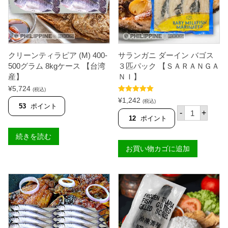
ッ
ラ
ク
ジ
ケ
ル
ー
産
ス
】
【
個
Ｓ
クリーンティラピア (M) 400-
サランガニ ダーイン バゴス
Ａ
500グラム 8kgケース 【台湾
３匹パック 【ＳＡＲＡＮＧＡ
Ｒ
産】
ＮＩ】
Ａ
Ｎ
¥
5,724
(税込)
Ｇ
5段階中
5.00
¥
1,242
(税込)
Ａ
の評価
53
ポイント
サ
Ｎ
-
+
ラ
12
ポイント
Ｉ
ン
】
ガ
個
続きを読む
ニ
お買い物カゴに追加
ダ
ー
イ
ン
バ
ゴ
ス
３
匹
パ