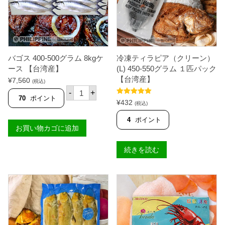
ッ
ク
【
Ｓ
Ａ
Ｒ
Ａ
バゴス 400-500グラム 8kgケ
冷凍ティラピア（クリーン）
Ｎ
Ｇ
ース 【台湾産】
(L) 450-550グラム １匹パック
Ａ
【台湾産】
¥
7,560
(税込)
Ｎ
バ
Ｉ
-
+
ゴ
70
ポイント
】
5段階中
5.00
¥
432
ス
(税込)
個
の評価
4
4
ポイント
0
お買い物カゴに追加
0
-
5
続きを読む
0
0
グ
ラ
ム
8
k
g
ケ