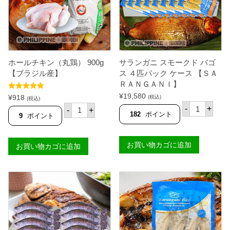
0
g
【
S
A
P
S
A
ホールチキン（丸鶏） 900g
サランガニ スモークド バゴ
P
【ブラジル産】
ス ４匹パック ケース 【ＳＡ
】
個
ＲＡＮＧＡＮＩ】
5段階中
5.00
¥
19,580
¥
918
(税込)
(税込)
の評価
サ
ホ
-
+
-
+
ラ
ー
182
ポイント
9
ポイント
ン
ル
ガ
チ
ニ
キ
お買い物カゴに追加
ス
お買い物カゴに追加
ン
モ
（
ー
丸
ク
鶏
ド
）
バ
9
ゴ
0
ス
0
４
g
匹
【
パ
ブ