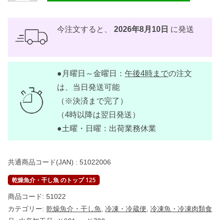
ッ
ク
冷
凍
今注文すると、
2026年8月10日
に発送
ド
ラ
イ
フ
ィ
●月曜日～金曜日：
午後4時まで
の注文
ッ
シ
は、当日発送可能
ュ
ビ
（※決済まで完了）
ス
（4時以降は翌日発送）
ゴ
2
●土曜・日曜：出荷業務休業
0
0
g
【
共通商品コード(JAN) :
51022006
A
N
I
乾燥魚介・干し魚 のトップ 125
C
B
商品コード:
51022
I
カテゴリー:
乾燥魚介・干し魚
,
冷凍・冷蔵便
,
冷凍魚・冷凍肉類食
S
U