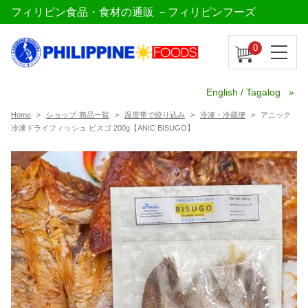
フィリピン食品・食材の通販 －フィリピンフーズ
0
English / Tagalog
Home
ショップ-商品一覧
温度帯で絞り込み
冷凍・冷蔵便
アニック
冷凍ドライフィッシュ ビスゴ 200g【ANIC BISUGO】