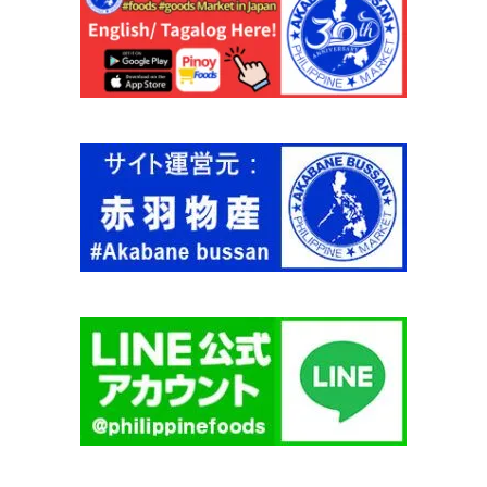
匹
パ
ッ
ク
【
Ｓ
Ａ
Ｒ
Ａ
Ｎ
Ｇ
Ａ
Ｎ
Ｉ
】
個