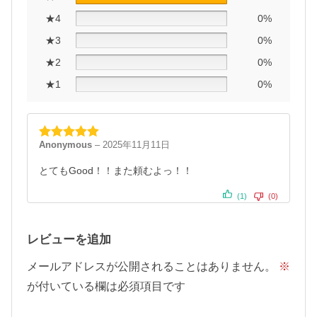
★4
0%
★3
0%
★2
0%
★1
0%
Anonymous
–
2025年11月11日
5段階中
5
の
評価
とてもGood！！また頼むよっ！！
(1)
(0)
レビューを追加
メールアドレスが公開されることはありません。
※
が付いている欄は必須項目です