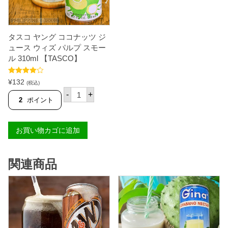
】
パ
個
ル
プ
ラ
タスコ ヤング ココナッツ ジ
ー
ジ
ュース ウィズ パルプ スモー
5
ル 310ml 【TASCO】
0
0
m
5段階中
¥
132
(税込)
l
4.72
の評価
タ
-
+
【
ス
2
ポイント
T
コ
A
ヤ
S
ン
C
お買い物カゴに追加
グ
O
コ
】
コ
個
ナ
関連商品
ッ
ツ
ジ
ュ
ー
ス
ウ
ィ