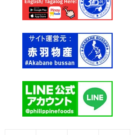
3
3
0
0
m
m
l
l
缶
瓶
【
【
S
S
A
A
N
N
M
M
I
I
G
G
U
U
E
E
L
L
】
】
個
個