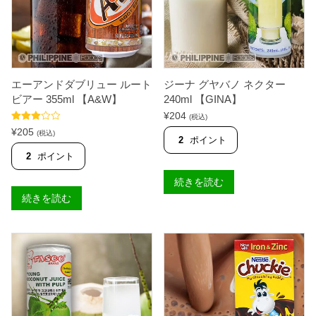
ズ
パ
ル
プ
ス
モ
ー
ル
エーアンドダブリュー ルート
ジーナ グヤバノ ネクター
3
ビアー 355ml 【A&W】
240ml 【GINA】
1
0
¥
204
(税込)
m
5段階中
¥
205
(税込)
l
3.50
の
2
ポイント
【
評価
2
ポイント
T
A
S
続きを読む
C
続きを読む
O
】
個