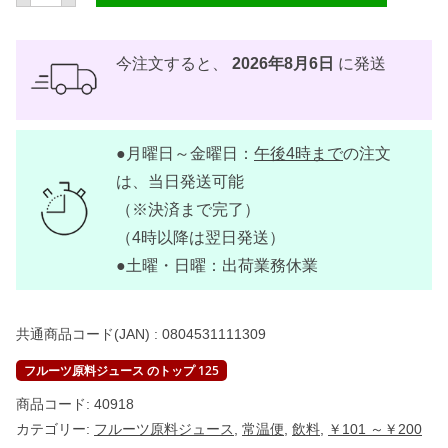
グ
ア
バ
ジ
今注文すると、
2026年8月6日
に発送
ュ
ー
ス
3
1
●月曜日～金曜日：
午後4時まで
の注文
0
m
は、当日発送可能
l
【
（※決済まで完了）
T
（4時以降は翌日発送）
A
S
●土曜・日曜：出荷業務休業
】
個
共通商品コード(JAN) :
0804531111309
フルーツ原料ジュース のトップ 125
商品コード:
40918
カテゴリー:
フルーツ原料ジュース
,
常温便
,
飲料
,
￥101 ～￥200