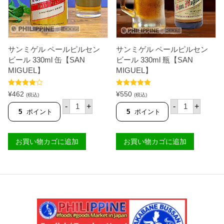
3
7
m
l
【
R
サンミゲル ペールピルセン
サンミゲル ペールピルセン
O
Y
ビール 330ml 缶【SAN
ビール 330ml 瓶【SAN
A
MIGUEL】
MIGUEL】
L
】
個
5段階中
5段階中
5.00
¥
462
¥
550
(税込)
(税込)
4.50
の評価
の評価
サ
サ
-
+
-
+
ン
ン
5
ポイント
5
ポイント
ミ
ミ
ゲ
ゲ
ル
ル
お買い物カゴに追加
お買い物カゴに追加
ペ
ペ
ー
ー
ル
ル
ピ
ピ
ル
ル
セ
セ
ン
ン
ビ
ビ
ー
ー
ル
ル
3
3