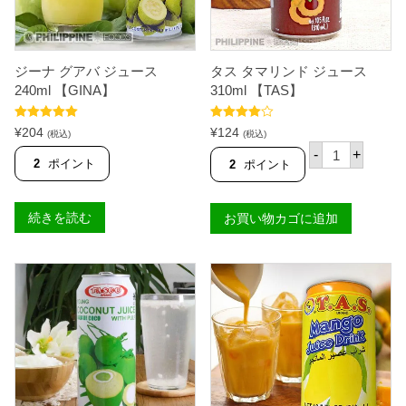
ジーナ グアバ ジュース
タス タマリンド ジュース
240ml 【GINA】
310ml 【TAS】
5段階中
5.00
5段階中
¥
204
¥
124
(税込)
(税込)
の評価
4.00
の評
タ
価
-
+
ス
2
ポイント
2
ポイント
タ
マ
リ
続きを読む
お買い物カゴに追加
ン
ド
ジ
ュ
ー
ス
3
1
0
m
l
【
T