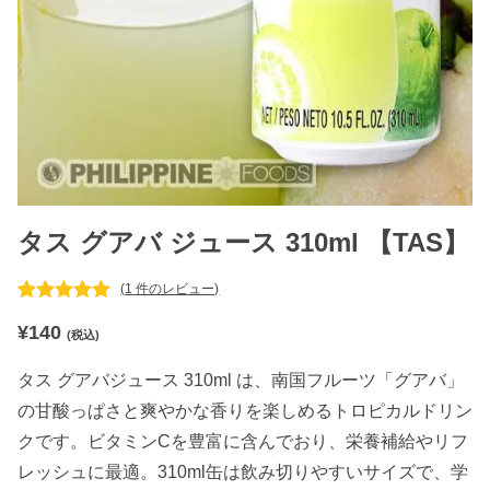
タス グアバ ジュース 310ml 【TAS】
(
1
件のレビュー)
1
件の利用者
¥
140
評価に基づ
(税込)
く5段階評
価のうち、
タス グアバジュース 310ml は、南国フルーツ「グアバ」
5.00
点
の甘酸っぱさと爽やかな香りを楽しめるトロピカルドリン
クです。ビタミンCを豊富に含んでおり、栄養補給やリフ
レッシュに最適。310ml缶は飲み切りやすいサイズで、学