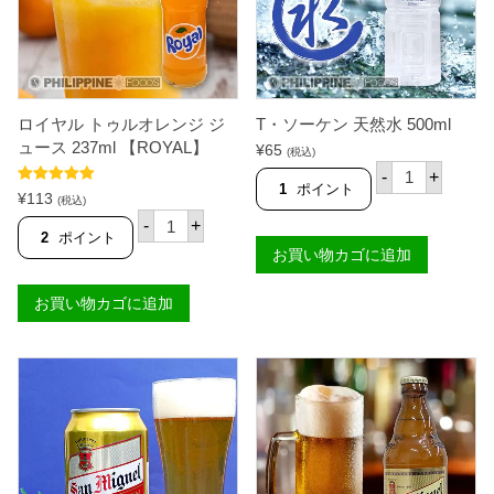
ウ
ル
ィ
ク
ズ
ラ
パ
ー
ル
ジ
プ
1
(
0
ロイヤル トゥルオレンジ ジ
T・ソーケン 天然水 500ml
ス
0
リ
0
ュース 237ml 【ROYAL】
¥
65
(税込)
ム
m
T
-
+
缶
l
・
1
ポイント
5段階中
5.00
)
【
¥
113
ソ
(税込)
の評価
2
N
ロ
ー
-
+
4
E
イ
ケ
2
ポイント
0
S
ヤ
お買い物カゴに追加
ン
m
T
ル
天
l
L
ト
然
【
E
お買い物カゴに追加
ゥ
水
T
】
ル
5
A
個
オ
0
S
レ
0
C
ン
m
O
ジ
l
】
ジ
個
個
ュ
ー
ス
2