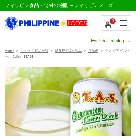
フィリピン食品・食材の通販 －フィリピンフーズ
0
English / Tagalog
Home
ショップ-商品一覧
温度帯で絞り込み
常温便
タス グアバ ジュ
ース 310ml 【TAS】