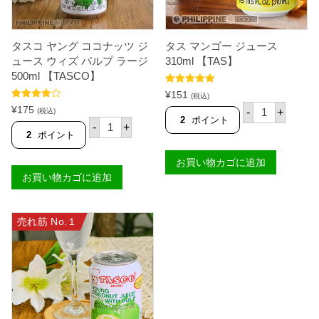
A
S
】
個
タスコ ヤング ココナッツ ジ
タス マンゴー ジュース
ュース ウィズ パルプ ラージ
310ml 【TAS】
500ml 【TASCO】
5段階中
5.00
¥
151
(税込)
の評価
タ
5段階中
¥
175
-
+
(税込)
4.83
の評価
ス
2
ポイント
タ
-
+
マ
ス
2
ポイント
ン
コ
ゴ
ヤ
お買い物カゴに追加
ー
ン
ジ
お買い物カゴに追加
グ
ュ
コ
ー
コ
ス
ナ
3
売れ筋 No.１
ッ
1
ツ
0
ジ
m
ュ
l
ー
【
ス
T
ウ
A
ィ
S
ズ