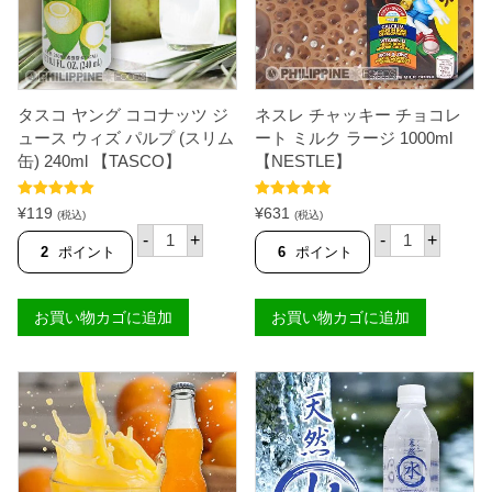
タスコ ヤング ココナッツ ジ
ネスレ チャッキー チョコレ
ュース ウィズ パルプ (スリム
ート ミルク ラージ 1000ml
缶) 240ml 【TASCO】
【NESTLE】
5段階中
5.00
5段階中
5.00
¥
119
¥
631
(税込)
(税込)
の評価
の評価
タ
ネ
-
+
-
+
ス
ス
2
ポイント
6
ポイント
コ
レ
ヤ
チ
ン
ャ
お買い物カゴに追加
お買い物カゴに追加
グ
ッ
コ
キ
コ
ー
ナ
チ
ッ
ョ
ツ
コ
ジ
レ
ュ
ー
ー
ト
ス
ミ