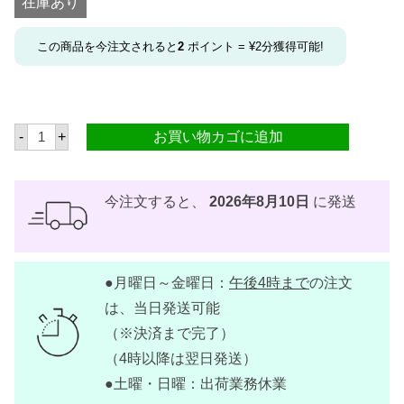
在庫あり
この商品を今注文されると
2
ポイント =
¥
2
分獲得可能!
ザ
-
+
お買い物カゴに追加
ン
グ
ラ
マ
ン
今注文すると、
2026年8月10日
に発送
ゼ
リ
ー
パ
ウ
●月曜日～金曜日：
午後4時まで
の注文
ダ
ー
は、当日発送可能
ウ
ベ
（※決済まで完了）
味
（4時以降は翌日発送）
1
個
●土曜・日曜：出荷業務休業
パ
ッ