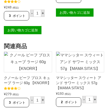
フ
ァ
5段階中
¥
248
(税込)
ニ
4.50
の評価
タ
お買い物カゴに追加
ー
-
+
ピ
3
ポイント
ミ
オ
ス
カ
ア
パ
1
お買い物カゴに追加
ー
8
ル
0
サ
g
ゴ
【
関連商品
ス
T
モ
I
ー
F
ル
F
2
A
0
N
0
Y
g
】
【
クノール ビーフ ブロス キュ
ママシッター スウィート ア
個
乾
ーブ ラージ 60g 【KNORR】
ンド サワー ミックス 57g
燥
【MAMA SITA’S】
小
粒
5段階中
¥
193
¥
279
(税込)
(税込)
白
4.00
の評
マ
ク
-
+
価
タ
-
+
マ
ノ
2
ポイント
3
ポイント
ピ
シ
ー
オ