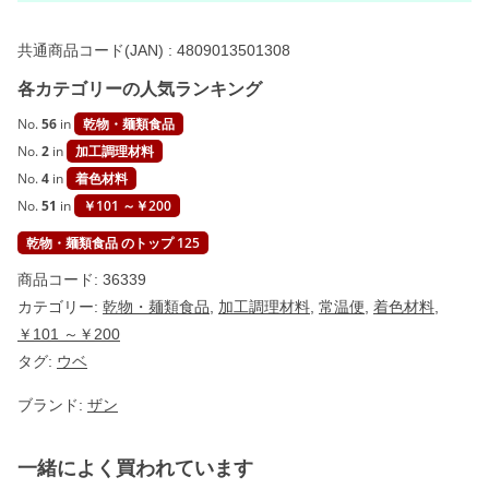
ク
(
共通商品コード(JAN) :
4809013501308
2
4
各カテゴリーの人気ランキング
g
)
【
No.
56
in
乾物・麺類食品
Z
No.
2
in
加工調理材料
A
N
No.
4
in
着色材料
G
No.
51
in
￥101 ～￥200
】
個
乾物・麺類食品 のトップ 125
商品コード:
36339
カテゴリー:
乾物・麺類食品
,
加工調理材料
,
常温便
,
着色材料
,
￥101 ～￥200
タグ:
ウベ
ブランド:
ザン
一緒によく買われています