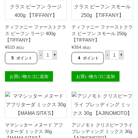
T
ー
A
プ
'
ミ
S
ッ
】
ク
個
ティファニー ファーストクラ
ティファニー ファーストクラ
ス
(
ス ビーフン ラージ 400g
ス ビーフン スモール 250g
シ
【TIFFANY】
【TIFFANY】
ニ
¥
510
¥
354
ガ
(税込)
(税込)
テ
テ
ン
-
+
-
+
ィ
ィ
ス
5
ポイント
4
ポイント
フ
フ
ー
ァ
ァ
プ
ニ
ニ
の
お買い物カゴに追加
お買い物カゴに追加
ー
ー
素
フ
フ
)
ァ
ァ
4
ー
ー
4
ス
ス
g
ト
ト
【
ク
ク
K
ラ
ラ
N
ス
ス
O
ビ
ビ
R
ママシッター メヌード アフ
アジノモト クリスピーフライ
ー
ー
R
フ
フ
リターダ ミックス 30g
ブレッディング ミックス 30g
】
ン
ン
個
【MAMA SITA’S】
【AJINOMOTO】