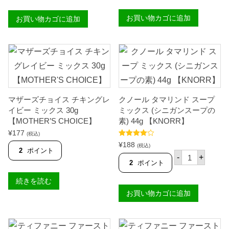
ッ
ル
カ
タ
ビ
・
お買い物カゴに追加
ー
お買い物カゴに追加
ー
サ
ス
フ
ゴ
ウ
ブ
】
ィ
ロ
個
ー
ス
ト
キ
ア
ュ
ン
ー
ド
ブ
サ
ラ
マザーズチョイス チキングレ
クノール タマリンド スープ
ワ
ー
ー
ジ
イビー ミックス 30g
ミックス (シニガンスープの
ミ
6
【MOTHER’S CHOICE】
素) 44g 【KNORR】
ッ
0
ク
¥
177
g
(税込)
ス
【
5段階中
¥
188
(税込)
5
4.91
の評価
K
2
ポイント
ク
-
+
7
N
ノ
2
ポイント
g
O
ー
【
R
ル
続きを読む
M
R
タ
A
】
お買い物カゴに追加
マ
M
個
リ
A
ン
S
ド
I
ス