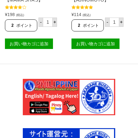
ラ
ス
ー
モ
ジ
ー
5段階中
5段階中
5.00
¥
198
¥
114
(税込)
(税込)
4.67
の評価
の評価
4
ル
マ
ア
-
+
-
+
0
2
マ
ジ
2
ポイント
2
ポイント
0
5
シ
ノ
g
0
ッ
モ
【
g
タ
ト
T
【
お買い物カゴに追加
お買い物カゴに追加
ー
ク
I
T
メ
リ
F
I
ヌ
ス
F
F
ー
ピ
A
F
ド
ー
N
A
ア
フ
Y
N
フ
ラ
】
Y
リ
イ
個
】
タ
ブ
個
ー
レ
ダ
ッ
ミ
デ
ッ
ィ
ク
ン
ス
グ
3
ミ
0
ッ
g
ク
【
ス
M
3