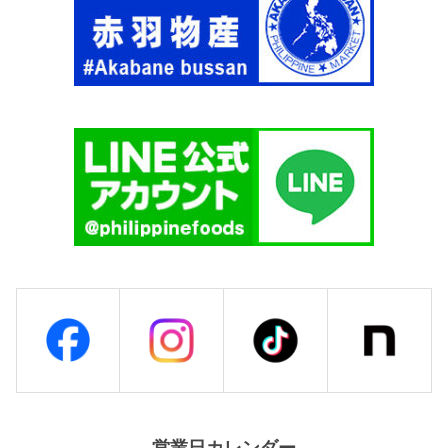
A
0
M
g
A
【
S
A
I
J
T
I
A
N
'
O
S
M
】
O
個
T
O
】
個