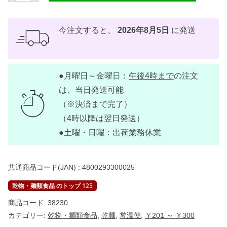
フ
ァ
ニ
ー
今注文すると、
2026年8月5日
に発送
ミ
ス
ア
1
8
●月曜日～金曜日：
午後4時まで
の注文
0
g
は、当日発送可能
【
T
（※決済まで完了）
I
（4時以降は翌日発送）
F
F
●土曜・日曜：出荷業務休業
A
N
Y
】
共通商品コード(JAN) :
4800293300025
個
乾物・麺類食品 のトップ 125
商品コード:
38230
カテゴリー:
乾物・麺類食品
,
乾麺
,
常温便
,
￥201 ～ ￥300