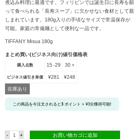
煮込み料理に最適です。フィリピンでは誕生日に長寿を願
って食べられる「長寿スープ」に欠かせない食材として親
しまれています。180g入りの手頃なサイズで常温保存が
可能。家庭の常備麺として便利な一品です。
TIFFANY Misua 180g
まとめ買い(ビジネス向け)値引価格表
15 -29
30 +
購入点数
¥
281
¥
248
ビジネス値引き単価
在庫あり
この商品を今注文されると
3
ポイント =
¥
3
分獲得可能!
テ
-
+
お買い物カゴに追加
ィ