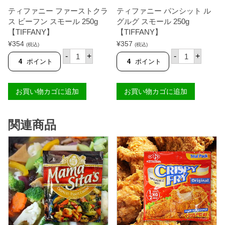
F
)
F
ティファニー ファーストクラ
ティファニー パンシット ル
ラ
A
ー
ス ビーフン スモール 250g
グルグ スモール 250g
N
ジ
【TIFFANY】
【TIFFANY】
Y
4
】
¥
354
¥
357
0
(税込)
(税込)
個
テ
0
テ
-
+
-
+
ィ
g
ィ
4
ポイント
4
ポイント
フ
【
フ
ァ
T
ァ
ニ
I
ニ
お買い物カゴに追加
お買い物カゴに追加
ー
F
ー
フ
F
パ
ァ
A
ン
ー
N
シ
関連商品
ス
Y
ッ
ト
】
ト
ク
個
ル
ラ
グ
ス
ル
ビ
グ
ー
ス
フ
モ
ン
ー
ス
ル
モ
2
ー
5
ル
0