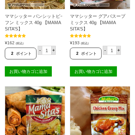
4
グ
0
ミ
g
ッ
ママシッター パンシットビｰ
ママシッター グアバスープ
【
ク
M
ス
フン ミックス 40g 【MAMA
ミックス 40g 【MAMA
A
3
SITA’S】
SITA’S】
M
0
A
g
S
【
5段階中
5.00
5段階中
5.00
¥
162
¥
193
(税込)
(税込)
I
A
の評価
の評価
マ
マ
-
+
-
+
T
J
マ
マ
2
ポイント
2
ポイント
A
I
シ
シ
'
N
ッ
ッ
S
O
タ
タ
】
M
お買い物カゴに追加
お買い物カゴに追加
ー
ー
個
O
パ
グ
T
ン
ア
O
シ
バ
】
ッ
ス
個
ト
ー
ビ
プ
ｰ
ミ
フ
ッ
ン
ク
ミ
ス
ッ
4
ク
0
ス
g