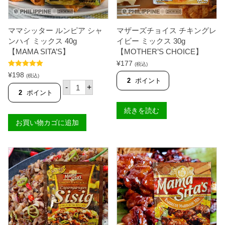
4
【
0
M
g
A
ママシッター ルンピア シャ
マザーズチョイス チキングレ
【
M
M
A
ンハイ ミックス 40g
イビー ミックス 30g
A
S
【MAMA SITA’S】
【MOTHER’S CHOICE】
M
I
A
¥
177
T
(税込)
S
A
5段階中
5.00
¥
198
(税込)
I
'
の評価
2
ポイント
マ
-
+
T
S
マ
2
ポイント
A
】
シ
'
個
ッ
続きを読む
S
タ
】
お買い物カゴに追加
ー
個
ル
ン
ピ
ア
シ
ャ
ン
ハ
イ
ミ
ッ
ク