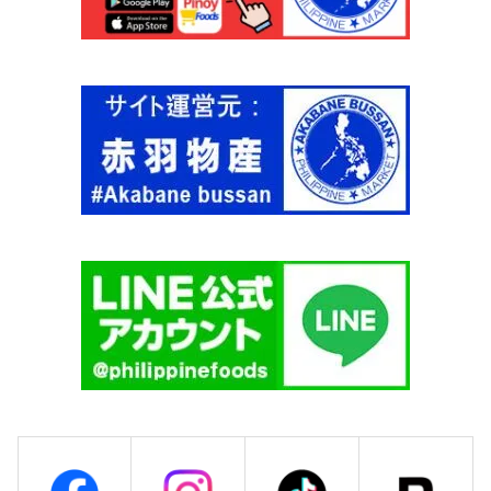
ッ
g
ク
【
ス
M
4
A
0
M
g
A
【
S
M
I
A
T
M
A
A
'
S
S
I
】
T
個
A
'
S
】
個