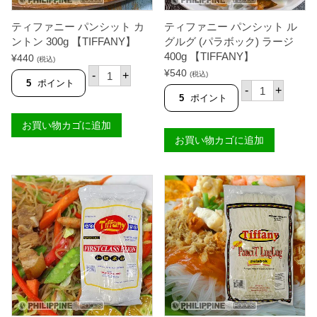
T
ジ
I
4
F
ティファニー パンシット カ
ティファニー パンシット ル
0
F
0
ントン 300g 【TIFFANY】
グルグ (パラボック) ラージ
A
g
400g 【TIFFANY】
¥
440
N
(税込)
【
Y
テ
¥
540
T
-
+
(税込)
】
ィ
5
ポイント
I
テ
-
+
個
フ
F
ィ
5
ポイント
ァ
F
フ
ニ
A
ァ
お買い物カゴに追加
ー
N
ニ
パ
お買い物カゴに追加
Y
ー
ン
】
パ
シ
個
ン
ッ
シ
ト
ッ
カ
ト
ン
ル
ト
グ
ン
ル
3
グ
0
(
0
パ
g
ラ
【
ボ
T
ッ
I
ク