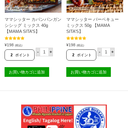
ス
4
0
g
ママシッター カパンパンガン
ママシッター バーベキュー
【
M
シシッグ ミックス 40g
ミックス 50g 【MAMA
A
【MAMA SITA’S】
SITA’S】
M
A
S
5段階中
5.00
5段階中
5.00
¥
198
¥
198
(税込)
(税込)
I
の評価
の評価
マ
マ
-
+
-
+
T
マ
マ
2
ポイント
2
ポイント
A
シ
シ
'
ッ
ッ
S
タ
タ
】
お買い物カゴに追加
お買い物カゴに追加
ー
ー
個
カ
バ
パ
ー
ン
ベ
パ
キ
ン
ュ
ガ
ー
ン
ミ
シ
ッ
シ
ク
ッ
ス
グ
5
ミ
0