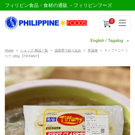
フィリピン食品・食材の通販 －フィリピンフーズ
0
English / Tagalog
Home
ショップ-商品一覧
温度帯で絞り込み
常温便
ティファニー ミ
スア 180g 【TIFFANY】