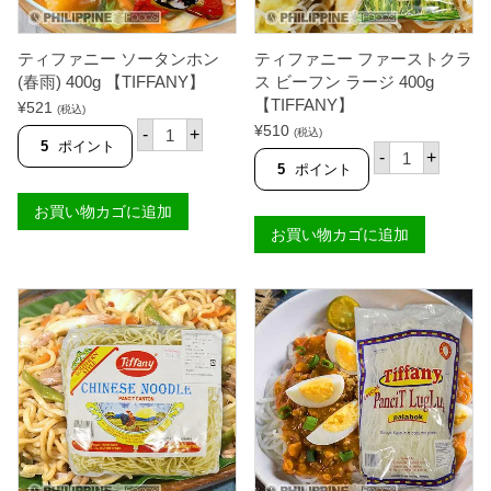
ティファニー ソータンホン
ティファニー ファーストクラ
(春雨) 400g 【TIFFANY】
ス ビーフン ラージ 400g
【TIFFANY】
¥
521
(税込)
テ
¥
510
-
+
(税込)
ィ
5
ポイント
テ
-
+
フ
ィ
5
ポイント
ァ
フ
ニ
ァ
お買い物カゴに追加
ー
ニ
ソ
お買い物カゴに追加
ー
ー
フ
タ
ァ
ン
ー
ホ
ス
ン
ト
(
ク
春
ラ
雨
ス
)
ビ
4
ー
0
フ
0
ン
g
ラ
【
ー