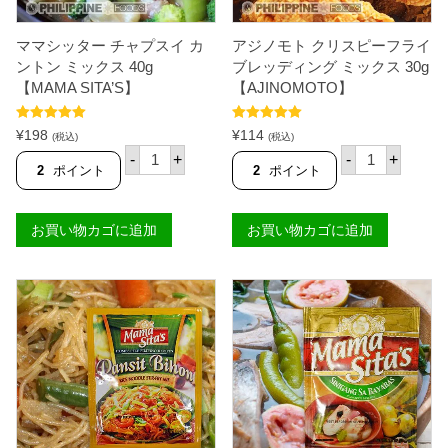
2
g
5
【
0
T
ママシッター チャプスイ カ
アジノモト クリスピーフライ
g
I
ントン ミックス 40g
ブレッディング ミックス 30g
【
F
【MAMA SITA’S】
T
【AJINOMOTO】
F
I
A
F
N
5段階中
5.00
5段階中
5.00
¥
198
¥
114
F
Y
(税込)
(税込)
の評価
の評価
マ
ア
A
】
-
+
-
+
マ
ジ
N
個
2
ポイント
2
ポイント
シ
ノ
Y
ッ
モ
】
タ
ト
個
お買い物カゴに追加
お買い物カゴに追加
ー
ク
チ
リ
ャ
ス
プ
ピ
ス
ー
イ
フ
カ
ラ
ン
イ
ト
ブ
ン
レ
ミ
ッ
ッ
デ
ク
ィ
ス
ン