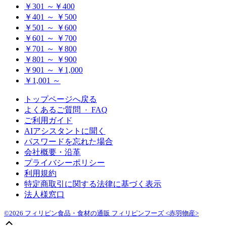
￥301 ～￥400
￥401 ～ ￥500
￥501 ～ ￥600
￥601 ～ ￥700
￥701 ～ ￥800
￥801 ～ ￥900
￥901 ～ ￥1,000
￥1,001 ～
トップページへ戻る
よくあるご質問 · FAQ
ご利用ガイド
AIアシスタントに聞く
パスワードを忘れた場合
会社概要・沿革
プライバシーポリシー
利用規約
特定商取引に関する法律に基づく表示
法人様窓口
©2026 フィリピン食品・食材の通販 フィリピンフーズ <赤羽物産>