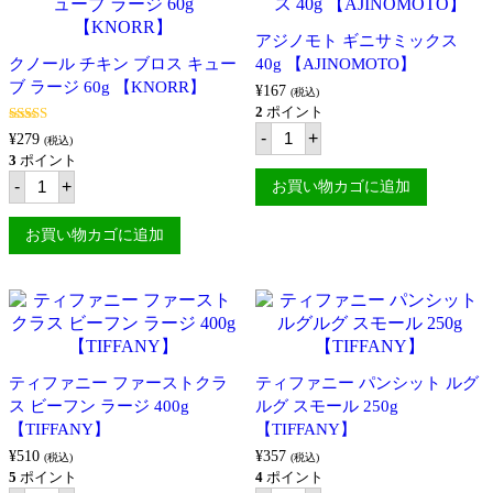
ス
キ
アジノモト ギニサミックス
ュ
クノール チキン ブロス キュー
40g 【AJINOMOTO】
ー
ブ ラージ 60g 【KNORR】
ブ
¥
167
(税込)
ラ
2
ポイント
ー
ア
5段階中
5.00
-
+
ジ
¥
279
(税込)
ジ
の評価
60g
3
ポイント
ノ
【KNORR】
ク
モ
-
+
お買い物カゴに追加
個
ノ
ト
ー
ギ
ル
ニ
お買い物カゴに追加
チ
サ
キ
ミ
ン
ッ
ブ
ク
ロ
ス
ス
40g
キ
【AJINOMOTO】
ュ
個
ティファニー ファーストクラ
ティファニー パンシット ルグ
ー
ス ビーフン ラージ 400g
ブ
ルグ スモール 250g
ラ
【TIFFANY】
【TIFFANY】
ー
¥
510
¥
357
ジ
(税込)
(税込)
60g
5
ポイント
4
ポイント