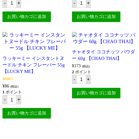
【KNORR】
テ
テ
-
+
-
+
個
ィ
ィ
フ
フ
ァ
ァ
お買い物カゴに追加
お買い物カゴに追加
ニ
ニ
ー
ー
フ
パ
ァ
ン
ー
シ
ス
ッ
ト
ト
チャオタイ ココナッツ パウダ
ク
ル
ラッキーミー インスタントヌ
ー 60g 【CHAO THAI】
ラ
グ
ードル チキン フレーバー 55g
ス
ル
¥
173
(税込)
ビ
グ
【LUCKY ME】
2
ポイント
ー
ス
チ
-
+
フ
モ
ャ
ン
ー
5段階中
5.00
¥
86
オ
(税込)
の評価
ラ
ル
タ
1
ポイント
お買い物カゴに追加
ー
250g
イ
ラ
-
+
ジ
【TIFFANY】
コ
ッ
400g
個
コ
キ
【TIFFANY】
ナ
ー
お買い物カゴに追加
個
ッ
ミ
ツ
ー
パ
イ
ウ
ン
ダ
ス