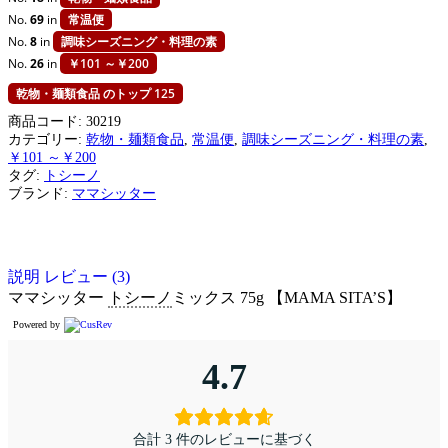
No.
69
in
常温便
No.
8
in
調味シーズニング・料理の素
No.
26
in
￥101 ～￥200
乾物・麺類食品 のトップ 125
商品コード:
30219
カテゴリー:
乾物・麺類食品
,
常温便
,
調味シーズニング・料理の素
,
￥101 ～￥200
タグ:
トシーノ
ブランド:
ママシッター
説明
レビュー (3)
ママシッター
トシーノ
ミックス 75g 【MAMA SITA’S】
Powered by
4.7
合計 3 件のレビューに基づく