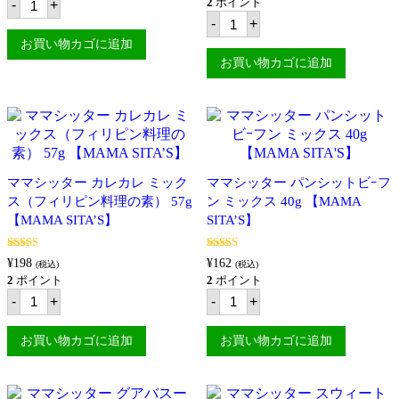
ク
ッ
2
ポイント
-
+
マ
ス
ク
マ
-
+
シ
40g
ス
マ
ッ
【MAMA
30g
お買い物カゴに追加
シ
タ
SITA'S】
【MAMA
ッ
お買い物カゴに追加
ー
個
SITA'S】
タ
ア
個
ー
ド
バ
ボ
ー
ミ
ベ
ッ
キ
ク
ュ
ス
ー
ママシッター カレカレ ミック
50g
ママシッター パンシットビｰフ
ミ
【MAMA
ス（フィリピン料理の素） 57g
ン ミックス 40g 【MAMA
ッ
SITA'S】
ク
【MAMA SITA’S】
SITA’S】
個
ス
50g
【MAMA
5段階中
5.00
5段階中
5.00
¥
198
¥
162
(税込)
(税込)
の評価
の評価
SITA'S】
2
ポイント
2
ポイント
個
マ
マ
-
+
-
+
マ
マ
シ
シ
ッ
ッ
お買い物カゴに追加
お買い物カゴに追加
タ
タ
ー
ー
カ
パ
レ
ン