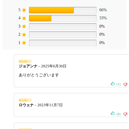
5
66%
4
33%
3
0%
2
0%
1
0%
ジョアンナ
–
2025年6月30日
5段階中
5
の
評価
ありがとうございます
(1)
ロウェナ
–
2023年11月7日
5段階中
5
の
評価
(0)