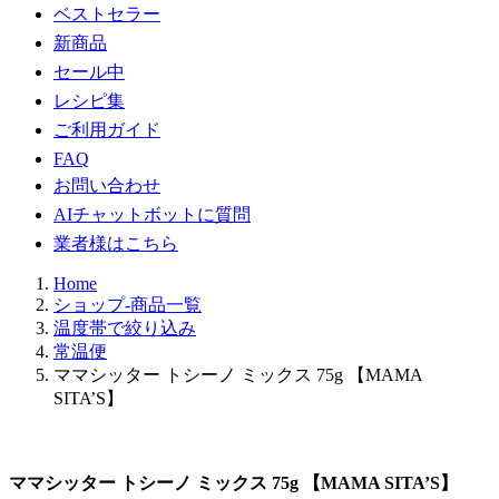
ベストセラー
新商品
セール中
レシピ集
ご利用ガイド
FAQ
お問い合わせ
AIチャットボットに質問
業者様はこちら
Home
ショップ-商品一覧
温度帯で絞り込み
常温便
ママシッター トシーノ ミックス 75g 【MAMA
SITA’S】
ママシッター トシーノ ミックス 75g 【MAMA SITA’S】