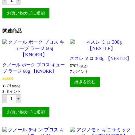
マ
ッ
SITA'S】
シ
ク
個
ッ
ス
お買い物カゴに追加
タ
57g
ー
【MAMA
パ
SITA'S】
関連商品
ラ
個
ボ
ッ
ク
ミ
ッ
ネスレ ミロ 300g 【NESTLE】
ク
クノール ポーク ブロス キュー
ス
¥
702
(税込)
57g
ブ ラージ 60g 【KNORR】
7
ポイント
【MAMA
SITA'S】
続きを読む
個
5段階中
5.00
¥
279
(税込)
の評価
3
ポイント
ク
-
+
ノ
ー
ル
お買い物カゴに追加
ポ
ー
ク
ブ
ロ