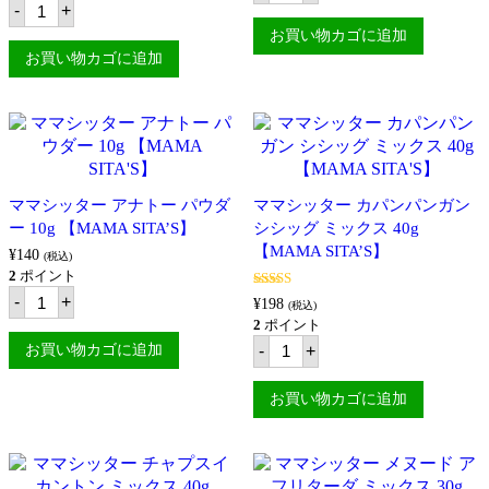
マ
-
+
ス
個
シ
マ
ー
ッ
シ
お買い物カゴに追加
プ
タ
ッ
お買い物カゴに追加
の
ー
タ
素)
カ
ー
44g
ル
ル
【KNORR】
デ
ン
個
レ
ピ
ー
ア
タ
シ
ミ
ャ
ママシッター アナトー パウダ
ママシッター カパンパンガン
ッ
ン
ク
ー 10g 【MAMA SITA’S】
ハ
シシッグ ミックス 40g
ス
イ
【MAMA SITA’S】
¥
140
50g
(税込)
ミ
【MAMA
2
ポイント
ッ
マ
SITA'S】
ク
5段階中
5.00
-
+
¥
198
(税込)
マ
個
の評価
ス
2
ポイント
シ
40g
マ
ッ
-
+
【MAMA
お買い物カゴに追加
マ
タ
SITA'S】
シ
ー
個
ッ
ア
お買い物カゴに追加
タ
ナ
ー
ト
カ
ー
パ
パ
ン
ウ