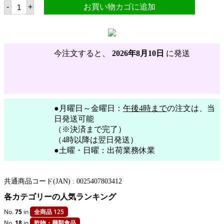
マ
-
+
お買い物カゴに追加
マ
シ
ッ
タ
ー
ト
今注文すると、
2026年8月10日
に発送
シ
ー
ノ
ミ
ッ
ク
ス
●月曜日～金曜日：
午後4時まで
の注文は、当
75g
日発送可能
【MAMA
（※決済まで完了）
SITA'S】
個
（4時以降は翌日発送）
●土曜・日曜：出荷業務休業
共通商品コード(JAN) :
0025407803412
各カテゴリーの人気ランキング
No.
75
in
全商品 125
No.
18
in
乾物・麺類食品