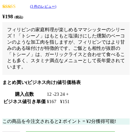
(
3
件のレビュー)
3
件の利用者
¥
198
(税込)
評価に基づ
く5段階評
価のうち、
フィリピンの家庭料理が楽しめるママシッターのシリー
4.67
点
ズ！「トシーノ」はもともと塩漬けにした燻製のベーコ
ンのような加工肉を指しますが、フィリピンではより甘
みのある味付けが特徴的です。ご飯とも相性が抜群の
「トシーノ」は、ガーリックライスと合わせて食べるこ
とも多く、スタミナ満点なメニューとして長年愛されて
います。
まとめ買い(ビジネス向け)値引価格表
購入点数
12 -23
24 +
ビジネス値引き単価
¥
167
¥
151
在庫あり
この商品を今注文されると
2
ポイント =
¥
2
分獲得可能!