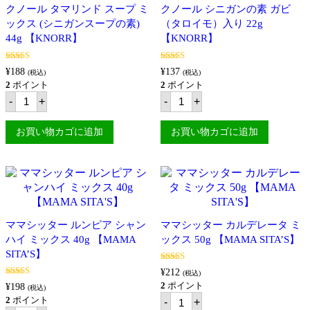
クノール タマリンド スープ ミ
クノール シニガンの素 ガビ
ックス (シニガンスープの素)
（タロイモ）入り 22g
44g 【KNORR】
【KNORR】
5段階中
5段階中
¥
188
¥
137
(税込)
(税込)
4.91
の評価
4.80
の評価
2
ポイント
2
ポイント
ク
ク
-
+
-
+
ノ
ノ
ー
ー
ル
ル
お買い物カゴに追加
お買い物カゴに追加
タ
シ
マ
ニ
リ
ガ
ン
ン
ド
の
ス
素
ー
ガ
プ
ビ
ママシッター ルンピア シャン
ママシッター カルデレータ ミ
ミ
（タ
ハイ ミックス 40g 【MAMA
ッ
ックス 50g 【MAMA SITA’S】
ロ
ク
イ
SITA’S】
ス
モ）
5段階中
5.00
(シ
入
¥
212
(税込)
の評価
ニ
り
5段階中
5.00
2
ポイント
¥
198
(税込)
の評価
ガ
22g
マ
2
ポイント
-
+
ン
【KNORR】
マ