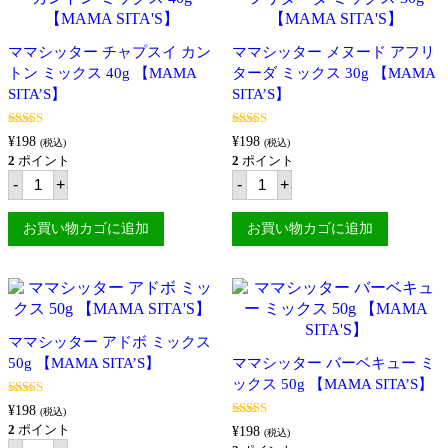
パ
ダ
ン
ー
ガ
10g
ママシッター チャプスイ カン
ママシッター メヌード アフリ
ン
【MAMA
トン ミックス 40g 【MAMA
ターダ ミックス 30g 【MAMA
シ
SITA'S】
シ
個
SITA’S】
SITA’S】
ッ
グ
ミ
5段階中
5.00
5段階中
¥
198
¥
198
(税込)
(税込)
の評価
4.67
の評価
ッ
2
ポイント
2
ポイント
ク
マ
マ
-
+
-
+
ス
マ
マ
40g
シ
シ
【MAMA
ッ
ッ
お買い物カゴに追加
お買い物カゴに追加
SITA'S】
タ
タ
個
ー
ー
チ
メ
ャ
ヌ
プ
ー
ス
ド
イ
ア
ママシッター アドボ ミックス
カ
フ
50g 【MAMA SITA’S】
ママシッター バーベキュー ミ
ン
リ
ト
ックス 50g 【MAMA SITA’S】
タ
ン
ー
5段階中
5.00
¥
198
(税込)
ミ
ダ
の評価
5段階中
5.00
2
ポイント
ッ
ミ
¥
198
(税込)
の評価
マ