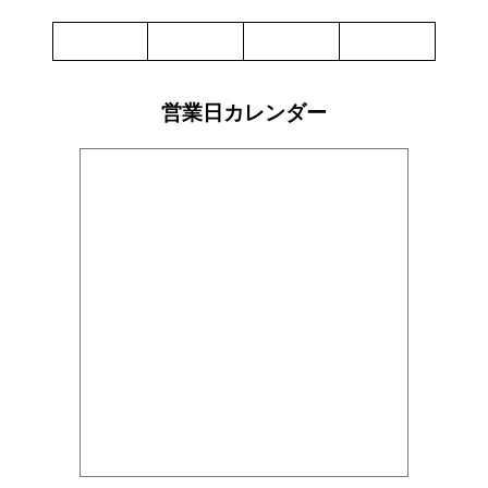
ー
タ
60g
ン
【CHAO
ト
THAI】
ヌ
個
ー
ド
営業日カレンダー
ル
チ
キ
ン
フ
レ
ー
バ
ー
55g
【LUCKY
ME】
個