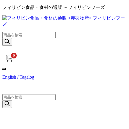
フィリピン食品・食材の通販 －フィリピンフーズ
商
品
検
索
0
English / Tagalog
商
品
検
索
ログイン / 新規登録