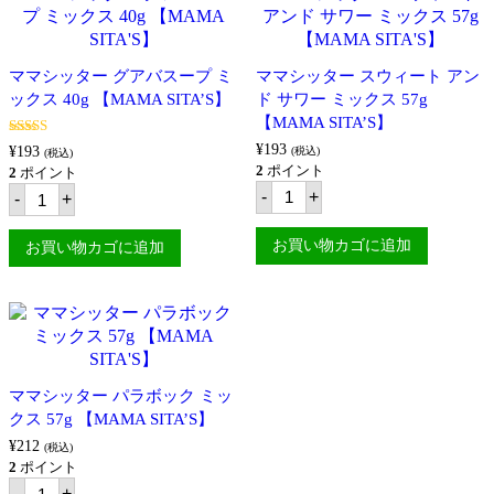
カ
シ
レ
ッ
ミ
ト
ッ
ビ
ママシッター グアバスープ ミ
ママシッター スウィート アン
ク
ｰ
ックス 40g 【MAMA SITA’S】
ス
ド サワー ミックス 57g
フ
（フ
ン
【MAMA SITA’S】
ィ
ミ
5段階中
5.00
¥
193
リ
ッ
¥
193
(税込)
(税込)
の評価
ピ
ク
2
ポイント
2
ポイント
ン
ス
マ
マ
-
+
-
+
料
40g
マ
マ
理
【MAMA
シ
シ
の
SITA'S】
ッ
ッ
お買い物カゴに追加
お買い物カゴに追加
素）
個
タ
タ
57g
ー
ー
【MAMA
ス
グ
SITA’S】
ウ
ア
個
ィ
バ
ー
ス
ト
ー
ア
プ
ママシッター パラボック ミッ
ン
ミ
ド
クス 57g 【MAMA SITA’S】
ッ
サ
ク
¥
212
(税込)
ワ
ス
2
ポイント
ー
40g
マ
ミ
【MAMA
-
+