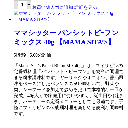
マ
-
+
マ
お買い物カゴに追加
詳細を見る
シ
ッ
タ
ー
パ
ママシッター パンシットビｰフン
ラ
ボ
ミックス 40g 【MAMA SITA’S】
ッ
ク
ミ
5段階中
5.00
の評価
ッ
ク
「Mama Sita’s Pancit Bihon Mix 40g」は、フィリピンの
ス
57g
定番麺料理「パンシット・ビーフン」を簡単に調理で
【MAMA
きる粉末調味料です。ガーリックやオニオン、醤油風
SITA'S】
味をベースにしたバランスの良い味わいで、野菜や
個
肉、シーフードを加えて炒めるだけで本格的な一皿が
完成。40g入りで家庭用に使いやすく、誕生日やお祝い
事、パーティーの定番メニューとしても最適です。手
軽にフィリピンの伝統麺料理を楽しめる便利な調味料
です。