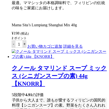
最適。ママシッタの本格調味料で、フィリピンの伝統
の味をご家庭にお届けします。
Mama Sita’s Lumpiang Shanghai Mix 40g
¥
198
(税込)
2
ポイント
マ
-
+
マ
お買い物カゴに追加
詳細を見る
シ
ッ
タ
ー
ル
クノール タマリンド スープ ミック
ン
ピ
ス (シニガンスープの素) 44g
ア
シ
【KNORR】
ャ
ン
ハ
5段階中
4.91
の評価
イ
子供から大人まで、誰もが愛するフィリピンの国民的
ミ
ッ
料理【シニガンスープ】の素。野菜をたくさん入れれ
ク