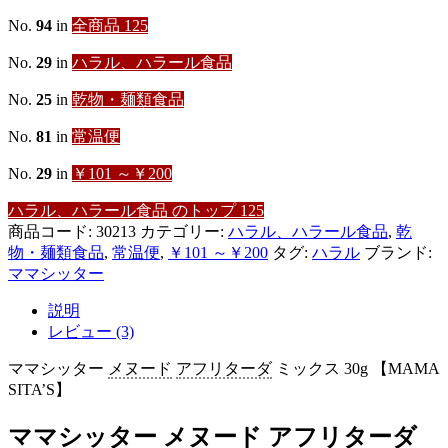
ダ
ミ
No.
94
in
全商品 125
ッ
ク
No.
29
in
ハラル、ハラール食品
ス
30g
No.
25
in
乾物・麺類食品
【MAMA
SITA'S】
No.
81
in
常温便
個
No.
29
in
￥101 ～￥200
ハラル、ハラール食品 のトップ 125
商品コード:
30213
カテゴリー:
ハラル、ハラール食品
,
乾
物・麺類食品
,
常温便
,
￥101 ～￥200
タグ:
ハラル
ブランド:
ママシッター
説明
レビュー (3)
ママシッター
メヌード
アフリターダ
ミックス 30g 【MAMA
SITA’S】
ママシッター メヌード アフリターダ