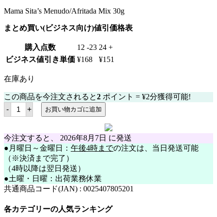
Mama Sita’s Menudo/Afritada Mix 30g
まとめ買い(ビジネス向け)値引価格表
購入点数
12 -23
24 +
ビジネス値引き単価
¥
168
¥
151
在庫あり
この商品を今注文されると
2
ポイント =
¥
2
分獲得可能!
マ
-
+
お買い物カゴに追加
マ
シ
ッ
タ
今注文すると、
2026年8月7日
に発送
ー
●月曜日～金曜日：
午後4時まで
の注文は、当日発送可能
メ
（※決済まで完了）
ヌ
ー
（4時以降は翌日発送）
ド
●土曜・日曜：出荷業務休業
ア
共通商品コード(JAN) :
0025407805201
フ
リ
タ
各カテゴリーの人気ランキング
ー