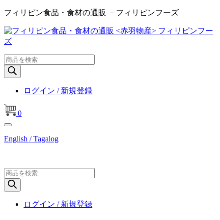
フィリピン食品・食材の通販 －フィリピンフーズ
商
品
検
索
ログイン / 新規登録
0
English / Tagalog
商
品
検
索
ログイン / 新規登録