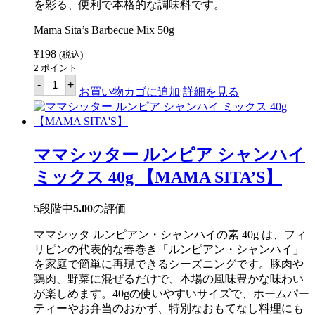
を彩る、便利で本格的な調味料です。
Mama Sita’s Barbecue Mix 50g
¥
198
(税込)
2
ポイント
マ
-
+
マ
お買い物カゴに追加
詳細を見る
シ
ッ
タ
ー
バ
ママシッター ルンピア シャンハイ
ー
ベ
ミックス 40g 【MAMA SITA’S】
キ
ュ
ー
5段階中
5.00
の評価
ミ
ッ
ママシッタ ルンピアン・シャンハイの素 40g は、フィ
ク
ス
リピンの代表的な春巻き「ルンピアン・シャンハイ」
50g
を家庭で簡単に再現できるシーズニングです。豚肉や
【MAMA
鶏肉、野菜に混ぜるだけで、本場の風味豊かな味わい
SITA'S】
個
が楽しめます。40gの使いやすいサイズで、ホームパー
ティーやお弁当のおかず、特別なおもてなし料理にも