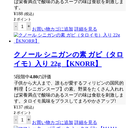
ば栄養満点で酸味のあるスープの味は食欲を刺激しま
ス
す。
40g
【MAMA
¥
188
(税込)
SITA'S】
2
ポイント
個
ク
-
+
ノ
お買い物カゴに追加
詳細を見る
ー
ル
タ
マ
リ
クノール シニガンの素 ガビ（タロ
ン
ド
イモ）入り 22g 【KNORR】
ス
ー
プ
5段階中
4.80
の評価
ミ
子供から大人まで、誰もが愛するフィリピンの国民的
ッ
ク
料理【シニガンスープ】の素。野菜をたくさん入れれ
ス
ば栄養満点で酸味のあるスープの味は食欲を刺激しま
(シ
す。タロイモ風味をプラスしてまろやかさアップ!
ニ
ガ
¥
137
(税込)
ン
2
ポイント
ス
ク
-
+
ー
ノ
お買い物カゴに追加
詳細を見る
プ
ー