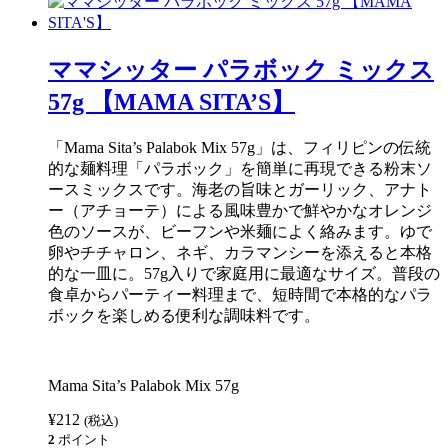
の
ル
素)
シ
44g
ニ
【KNORR】
ガ
ママシッター パラボック ミックス
個
ン
の
57g 【MAMA SITA’S】
素
ガ
ビ
「Mama Sita’s Palabok Mix 57g」は、フィリピンの伝統
（タ
的な麺料理「パラボック」を簡単に再現できる粉末ソ
ロ
イ
ースミックスです。海老の旨味とガーリック、アナト
モ）
ー（アチョーテ）による風味豊かで鮮やかなオレンジ
入
色のソースが、ビーフンや米麺によく絡みます。ゆで
り
22g
卵やチチャロン、ネギ、カラマンシーを添えると本格
【KNORR】
的な一皿に。57g入りで家庭用に最適なサイズ。普段の
個
食卓からパーティー料理まで、短時間で本格的なパラ
ボックを楽しめる便利な調味料です。
Mama Sita’s Palabok Mix 57g
¥
212
(税込)
2
ポイント