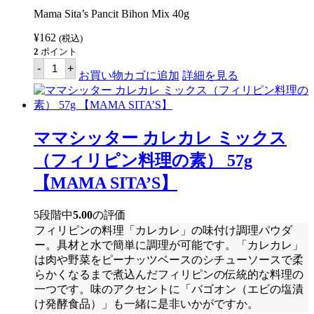
Mama Sita’s Pancit Bihon Mix 40g
¥
162
(税込)
2
ポイント
マ
-
+
マ
お買い物カゴに追加
詳細を見る
シ
ッ
タ
ー
パ
ママシッター カレカレ ミックス
ン
シ
（フィリピン料理の素） 57g
ッ
ト
【MAMA SITA’S】
ビ
ｰ
フ
5段階中
5.00
の評価
ン
フィリピンの料理「カレカレ」の味付け調理パウダ
ミ
ッ
ー。具材と水で簡単に調理が可能です。「カレカレ」
ク
は肉や野菜をピーナッツベースのシチューソースで柔
ス
らかくなるまで煮込んだフィリピンの伝統的な料理の
40g
【MAMA
一つです。味のアクセントに「バゴオン（エビの塩漬
SITA'S】
け発酵食品）」も一緒に是非いかがですか。
個