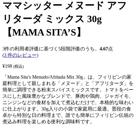
ママシッター メヌード アフ
リターダ ミックス 30g
【MAMA SITA’S】
3
件の利用者評価に基づく5段階評価のうち、
4.67
点
(
3
件のレビュー)
¥
198
(税込)
「Mama Sita’s Menudo/Afritada Mix 30g」は、フィリピンの家
庭料理として親しまれる「メヌード」と「アフリターダ」を
簡単に調理できる粉末スパイスミックスです。トマトをベー
スにした風味豊かなブレンドで、豚肉や鶏肉、ジャガイモ、
ニンジンなどの食材を加えて煮込むだけで、本格的な味わい
に仕上がります。30g入りの小袋で家庭用に最適。普段の食
卓から特別な日の料理まで、誰でも簡単にフィリピン伝統の
煮込み料理を楽しめる便利な調味料です。