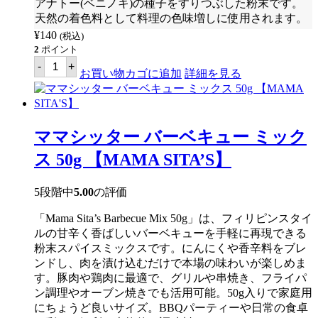
アナトー(ベニノキ)の種子をすりつぶした粉末です。
天然の着色料として料理の色味増しに使用されます。
¥
140
(税込)
2
ポイント
マ
-
+
マ
お買い物カゴに追加
詳細を見る
シ
ッ
タ
ー
ア
ママシッター バーベキュー ミック
ナ
ト
ス 50g 【MAMA SITA’S】
ー
パ
ウ
5段階中
5.00
の評価
ダ
ー
「Mama Sita’s Barbecue Mix 50g」は、フィリピンスタイ
10g
【MAMA
ルの甘辛く香ばしいバーベキューを手軽に再現できる
SITA'S】
粉末スパイスミックスです。にんにくや香辛料をブレ
個
ンドし、肉を漬け込むだけで本場の味わいが楽しめま
す。豚肉や鶏肉に最適で、グリルや串焼き、フライパ
ン調理やオーブン焼きでも活用可能。50g入りで家庭用
にちょうど良いサイズ。BBQパーティーや日常の食卓