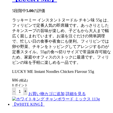
ク
ラ
ス
5段階中
5.00
の評価
ビ
ー
ラッキーミー インスタントヌードル チキン味 55g は、
フ
ン
フィリピンで定番人気の即席麺です。あっさりとした
ラ
チキンスープの旨味が楽しめ、子どもから大人まで幅
ー
広く親しまれています。お湯を注ぐだけの簡単調理
ジ
400g
で、忙しい日の食事や夜食にも便利。フィリピンでは
【TIFFANY】
卵や野菜、チキンをトッピングしてアレンジするのが
個
定番スタイル。55gの食べ切りサイズで常温保存可能な
ため、家庭やオフィスのストックに最適です。フィリ
ピンの味を手軽に楽しめる一品です。
LUCKY ME Instant Noodles Chicken Flavour 55g
¥
86
(税込)
1
ポイント
ラ
-
+
ッ
お買い物カゴに追加
詳細を見る
キ
ー
ミ
ー