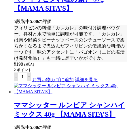
ド
ア
【MAMA SITA’S】
フ
リ
タ
5段階中
5.00
の評価
ー
フィリピンの料理「カレカレ」の味付け調理パウダ
ダ
ミ
ー。具材と水で簡単に調理が可能です。「カレカレ」
ッ
は肉や野菜をピーナッツベースのシチューソースで柔
ク
らかくなるまで煮込んだフィリピンの伝統的な料理の
ス
30g
一つです。味のアクセントに「バゴオン（エビの塩漬
【MAMA
け発酵食品）」も一緒に是非いかがですか。
SITA'S】
¥
198
(税込)
個
2
ポイント
マ
-
+
マ
お買い物カゴに追加
詳細を見る
シ
ッ
タ
ー
カ
ママシッター ルンピア シャンハイ
レ
カ
ミックス 40g 【MAMA SITA’S】
レ
ミ
ッ
5段階中
5.00
の評価