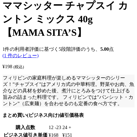
ママシッター チャプスイ カ
ントン ミックス 40g
【MAMA SITA’S】
1
件の利用者評価に基づく5段階評価のうち、
5.00
点
(
1
件のレビュー)
¥
198
(税込)
フィリピンの家庭料理が楽しめるママシッターのシリー
ズ！”チャプスイ”はアメリカ式の中華料理。野菜やお肉、魚
介などの具材を炒めた後、煮汁にとろみをつけて仕上げる
旨みの詰まった料理です。 フィリピンでは”パンシット・カ
ントン”（広東麺）を合わせるのも定番の食べ方です。
まとめ買い(ビジネス向け)値引価格表
購入点数
12 -23
24 +
ビジネス値引き単価
¥
168
¥
151