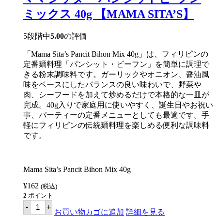
ド
ボ
ミックス 40g 【MAMA SITA’S】
ミ
ッ
ク
5段階中
5.00
の評価
ス
50g
「Mama Sita’s Pancit Bihon Mix 40g」は、フィリピンの
【MAMA
SITA'S】
定番麺料理「パンシット・ビーフン」を簡単に調理で
個
きる粉末調味料です。ガーリックやオニオン、醤油風
味をベースにしたバランスの良い味わいで、野菜や
肉、シーフードを加えて炒めるだけで本格的な一皿が
完成。40g入りで家庭用に使いやすく、誕生日やお祝い
事、パーティーの定番メニューとしても最適です。手
軽にフィリピンの伝統麺料理を楽しめる便利な調味料
です。
Mama Sita’s Pancit Bihon Mix 40g
¥
162
(税込)
2
ポイント
マ
-
+
マ
お買い物カゴに追加
詳細を見る