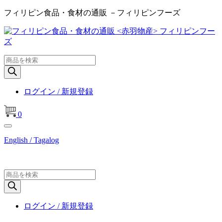
フィリピン食品・食材の通販 －フィリピンフーズ
商
品
検
索
ログイン / 新規登録
0
English / Tagalog
商
品
検
索
ログイン / 新規登録