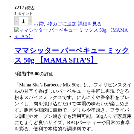
¥
212
(税込)
2
ポイント
マ
-
+
マ
お買い物カゴに追加
詳細を見る
シ
ッ
タ
ー
パ
ママシッター バーベキュー ミック
ラ
ボ
ス 50g 【MAMA SITA’S】
ッ
ク
ミ
5段階中
5.00
の評価
ッ
ク
「Mama Sita’s Barbecue Mix 50g」は、フィリピンスタイ
ス
57g
ルの甘辛く香ばしいバーベキューを手軽に再現できる
【MAMA
粉末スパイスミックスです。にんにくや香辛料をブレ
SITA'S】
ンドし、肉を漬け込むだけで本場の味わいが楽しめま
個
す。豚肉や鶏肉に最適で、グリルや串焼き、フライパ
ン調理やオーブン焼きでも活用可能。50g入りで家庭用
にちょうど良いサイズ。BBQパーティーや日常の食卓
を彩る、便利で本格的な調味料です。