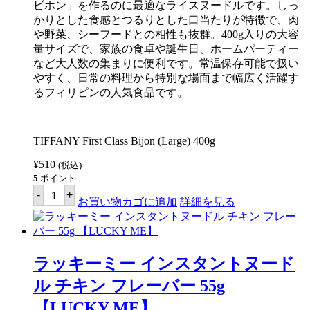
ビホン」を作るのに最適なライスヌードルです。しっ
かりとした食感とつるりとした口当たりが特徴で、肉
や野菜、シーフードとの相性も抜群。400g入りの大容
量サイズで、家族の食卓や誕生日、ホームパーティー
など大人数の集まりに便利です。常温保存可能で扱い
やすく、日常の料理から特別な場面まで幅広く活躍す
るフィリピンの人気食品です。
TIFFANY First Class Bijon (Large) 400g
¥
510
(税込)
5
ポイント
テ
-
+
ィ
お買い物カゴに追加
詳細を見る
フ
ァ
ニ
ー
フ
ラッキーミー インスタントヌード
ァ
ー
ル チキン フレーバー 55g
ス
ト
【LUCKY ME】