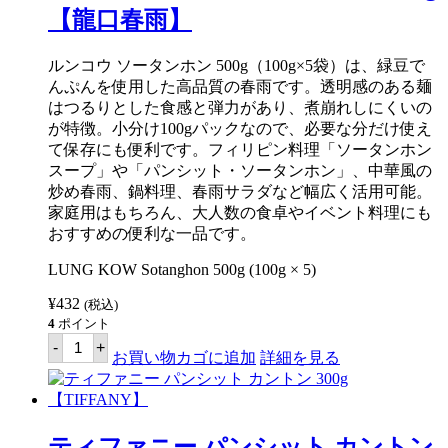
【龍口春雨】
ルンコウ ソータンホン 500g（100g×5袋）は、緑豆で
んぷんを使用した高品質の春雨です。透明感のある麺
はつるりとした食感と弾力があり、煮崩れしにくいの
が特徴。小分け100gパックなので、必要な分だけ使え
て保存にも便利です。フィリピン料理「ソータンホン
スープ」や「パンシット・ソータンホン」、中華風の
炒め春雨、鍋料理、春雨サラダなど幅広く活用可能。
家庭用はもちろん、大人数の食卓やイベント料理にも
おすすめの便利な一品です。
LUNG KOW Sotanghon 500g (100g × 5)
¥
432
(税込)
4
ポイント
ル
-
+
ン
お買い物カゴに追加
詳細を見る
カ
ウ
ソ
ー
タ
ティファニー パンシット カントン