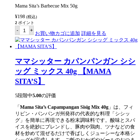
Mama Sita’s Barbecue Mix 50g
¥
198
(税込)
2
ポイント
マ
-
+
マ
お買い物カゴに追加
詳細を見る
シ
ッ
タ
ー
バ
ママシッター カパンパンガン シシ
ー
ベ
ッグ ミックス 40g 【MAMA
キ
ュ
SITA’S】
ー
ミ
ッ
5段階中
5.00
の評価
ク
ス
「
Mama Sita’s Capampangan Sisig Mix 40g
」は、フィ
50g
【MAMA
リピン・パンパンガ州発祥の代表的な料理「シシッ
SITA'S】
グ」を簡単に再現できる粉末調味料です。酸味とスパ
個
イスを絶妙にブレンドし、豚肉や鶏肉、ツナなどの食
材を炒めて混ぜるだけで香ばしくジューシーな本格シ
シッグが完成します。ご飯のおかずやビールのおつま