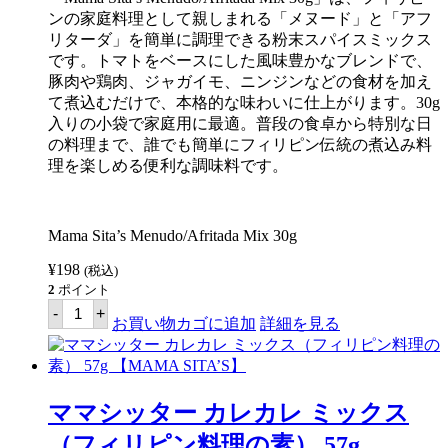
ッ
ンの家庭料理として親しまれる「メヌード」と「アフ
グ
リターダ」を簡単に調理できる粉末スパイスミックス
ミ
です。トマトをベースにした風味豊かなブレンドで、
ッ
ク
豚肉や鶏肉、ジャガイモ、ニンジンなどの食材を加え
ス
て煮込むだけで、本格的な味わいに仕上がります。30g
40g
入りの小袋で家庭用に最適。普段の食卓から特別な日
【MAMA
SITA'S】
の料理まで、誰でも簡単にフィリピン伝統の煮込み料
個
理を楽しめる便利な調味料です。
Mama Sita’s Menudo/Afritada Mix 30g
¥
198
(税込)
2
ポイント
マ
-
+
マ
お買い物カゴに追加
詳細を見る
シ
ッ
タ
ー
メ
ママシッター カレカレ ミックス
ヌ
ー
（フィリピン料理の素） 57g