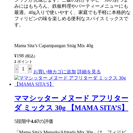
みにはもちろん、鉄板料理やパーティーメニューにも
最適。40g入りで使いやすく、家庭でも手軽に本格的な
フィリピンの味を楽しめる便利なスパイスミックスで
す。
Mama Sita’s Capampangan Sisig Mix 40g
¥
198
(税込)
2
ポイント
マ
-
+
マ
お買い物カゴに追加
詳細を見る
シ
ッ
タ
ー
カ
ママシッター メヌード アフリター
パ
ン
ダ ミックス 30g 【MAMA SITA’S】
パ
ン
ガ
5段階中
4.67
の評価
ン
シ
「Mama Sita’s Menudo/Afritada Mix 30g」は、フィリピ
シ