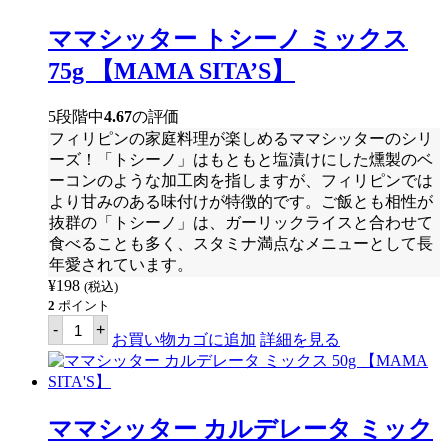
ー
グ
ママシッター トシーノ ミックス
ア
バ
75g 【MAMA SITA’S】
ス
ー
プ
5段階中
4.67
の評価
ミ
フィリピンの家庭料理が楽しめるママシッターのシリ
ッ
ク
ーズ！「トシーノ」はもともと塩漬けにした燻製のベ
ス
ーコンのような加工肉を指しますが、フィリピンでは
40g
より甘みのある味付けが特徴的です。ご飯とも相性が
【MAMA
SITA'S】
抜群の「トシーノ」は、ガーリックライスと合わせて
個
食べることも多く、スタミナ満点なメニューとして長
年愛されています。
¥
198
(税込)
2
ポイント
マ
-
+
マ
お買い物カゴに追加
詳細を見る
シ
ッ
タ
ー
ト
ママシッター カルデレータ ミック
シ