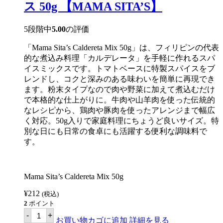
ー
ス 50g 【MAMA SITA’S】
ノ
ミ
ッ
5段階中
5.00
の評価
ク
ス
「Mama Sita’s Caldereta Mix 50g」は、フィリピンの代表
75g
【MAMA
的な煮込み料理「カルデレータ」を手軽に作れるスパ
SITA'S】
イスミックスです。トマトベースに特製スパイスをブ
個
レンドし、コクと深みのある味わいを簡単に再現でき
ます。粉末タイプなので肉や野菜に加えて煮込むだけ
で本格的な仕上がりに。牛肉や山羊肉を使った伝統的
なレシピから、鶏肉や豚肉を使ったアレンジまで幅広
く対応。50g入りで家庭料理にちょうど良いサイズ。特
別な日にも日常の食卓にも活躍する便利な調味料で
す。
Mama Sita’s Caldereta Mix 50g
¥
212
(税込)
2
ポイント
マ
-
+
マ
お買い物カゴに追加
詳細を見る