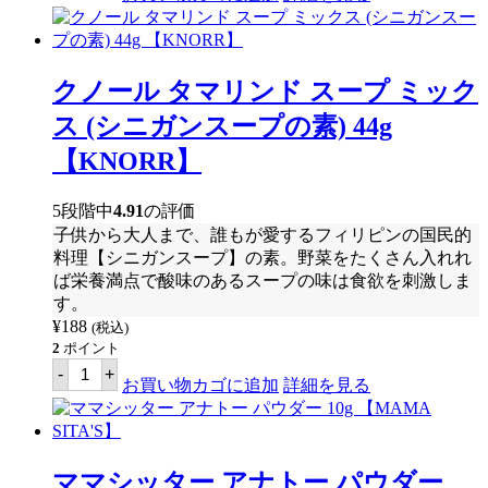
シ
ッ
タ
ー
カ
クノール タマリンド スープ ミック
ル
デ
ス (シニガンスープの素) 44g
レ
ー
【KNORR】
タ
ミ
ッ
5段階中
4.91
の評価
ク
子供から大人まで、誰もが愛するフィリピンの国民的
ス
50g
料理【シニガンスープ】の素。野菜をたくさん入れれ
【MAMA
ば栄養満点で酸味のあるスープの味は食欲を刺激しま
SITA'S】
す。
個
¥
188
(税込)
2
ポイント
ク
-
+
ノ
お買い物カゴに追加
詳細を見る
ー
ル
タ
マ
リ
ママシッター アナトー パウダー
ン