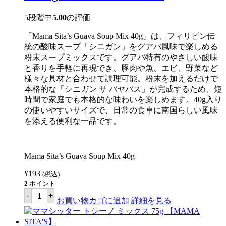
ガ
ビ
5段階中
5.00
の評価
（タ
ロ
「Mama Sita’s Guava Soup Mix 40g」は、フィリピン伝
イ
モ）
統の酸味スープ「シニガン」をグアバ風味で楽しめる
入
粉末スープミックスです。グアバ特有のやさしい酸味
り
と香りを手軽に再現でき、豚肉や魚、エビ、野菜など
22g
【KNORR】
様々な具材と合わせて調理可能。粉末を加えるだけで
個
本格的な「シニガン サ バヤバス」が完成するため、短
時間で家庭でも本格的な味わいを楽しめます。40g入り
の使いやすいサイズで、日常の食卓に南国らしい風味
を添える便利な一品です。
Mama Sita’s Guava Soup Mix 40g
¥
193
(税込)
2
ポイント
マ
-
+
マ
お買い物カゴに追加
詳細を見る
シ
ッ
タ