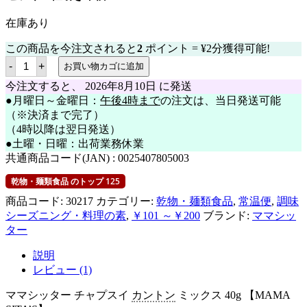
在庫あり
この商品を今注文されると
2
ポイント =
¥
2
分獲得可能!
マ
-
+
お買い物カゴに追加
マ
シ
今注文すると、
2026年8月10日
に発送
ッ
●月曜日～金曜日：
午後4時まで
の注文は、当日発送可能
タ
（※決済まで完了）
ー
チ
（4時以降は翌日発送）
ャ
●土曜・日曜：出荷業務休業
プ
共通商品コード(JAN) :
0025407805003
ス
イ
乾物・麺類食品 のトップ 125
カ
ン
商品コード:
30217
カテゴリー:
乾物・麺類食品
,
常温便
,
調味
ト
ン
シーズニング・料理の素
,
￥101 ～￥200
ブランド:
ママシッ
ミ
ター
ッ
ク
説明
ス
40g
レビュー (1)
【MAMA
SITA'S】
ママシッター チャプスイ
カントン
ミックス 40g 【MAMA
個