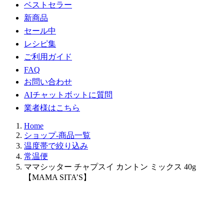
ベストセラー
新商品
セール中
レシピ集
ご利用ガイド
FAQ
お問い合わせ
AIチャットボットに質問
業者様はこちら
Home
ショップ-商品一覧
温度帯で絞り込み
常温便
ママシッター チャプスイ カントン ミックス 40g
【MAMA SITA’S】