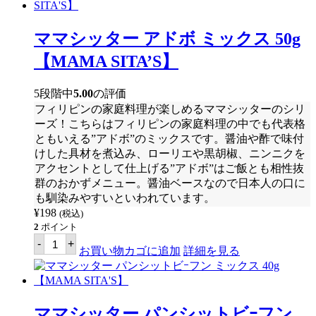
タ
ー
ス
ママシッター アドボ ミックス 50g
ウ
ィ
【MAMA SITA’S】
ー
ト
ア
5段階中
5.00
の評価
ン
フィリピンの家庭料理が楽しめるママシッターのシリ
ド
サ
ーズ！こちらはフィリピンの家庭料理の中でも代表格
ワ
ともいえる”アドボ”のミックスです。醤油や酢で味付
ー
けした具材を煮込み、ローリエや黒胡椒、ニンニクを
ミ
ッ
アクセントとして仕上げる”アドボ”はご飯とも相性抜
ク
群のおかずメニュー。醤油ベースなので日本人の口に
ス
も馴染みやすいといわれています。
57g
【MAMA
¥
198
(税込)
SITA'S】
2
ポイント
個
マ
-
+
マ
お買い物カゴに追加
詳細を見る
シ
ッ
タ
ー
ア
ママシッター パンシットビｰフン