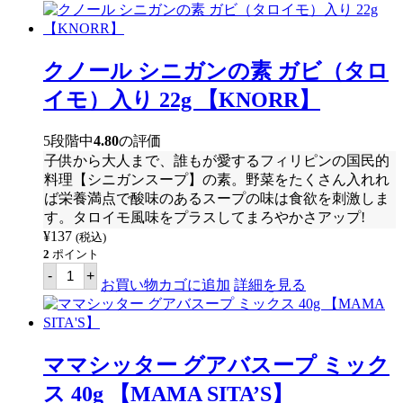
シ
ッ
タ
ー
パ
クノール シニガンの素 ガビ（タロ
ン
シ
イモ）入り 22g 【KNORR】
ッ
ト
ビ
5段階中
4.80
の評価
ｰ
子供から大人まで、誰もが愛するフィリピンの国民的
フ
ン
料理【シニガンスープ】の素。野菜をたくさん入れれ
ミ
ば栄養満点で酸味のあるスープの味は食欲を刺激しま
ッ
す。タロイモ風味をプラスしてまろやかさアップ!
ク
ス
¥
137
(税込)
40g
2
ポイント
【MAMA
ク
-
+
SITA'S】
ノ
お買い物カゴに追加
詳細を見る
個
ー
ル
シ
ニ
ガ
ママシッター グアバスープ ミック
ン
の
ス 40g 【MAMA SITA’S】
素