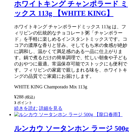
イ
ホワイトキング チャンポラード ミ
ン
ス
ックス 113g 【WHITE KING】
タ
ン
ト
ホワイトキング チャンポラードミックス 113g は、フ
ヌ
ィリピンの伝統的なチョコレート粥「チャンポラー
ー
ド
ド」を手軽に楽しめるインスタントミックスです。コ
ル
コアの濃厚な香りと甘み、そしてもち米の食感が絶妙
チ
に調和し、温かくて満足感のある一品に仕上がりま
キ
ン
す。鍋で煮るだけの簡単調理で、忙しい朝食や子ども
フ
のおやつに最適。常温保存可能でストックにも便利で
レ
す。フィリピンの家庭で親しまれる味を、ホワイトキ
ー
バ
ングの品質でご家庭にお届けします。
ー
55g
WHITE KING Champorado Mix 113g
【LUCKY
ME】
¥
288
(税込)
個
3
ポイント
続きを読む
詳細を見る
ルンカウ ソータンホン ラージ 500g