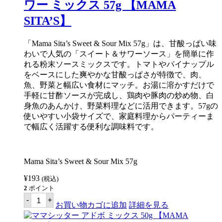
ワー ミックス 57g 【MAMA
ア
シ
SITA’S】
ャ
ン
ハ
「Mama Sita’s Sweet & Sour Mix 57g」は、甘酸っぱい味
イ
わいで人気の「スイート＆サワーソース」を簡単に作
ミ
ッ
れる粉末ソースミックスです。トマトやパイナップル
ク
をベースにした爽やかな甘酸っぱさが特徴で、肉、
ス
魚、野菜と幅広い食材にマッチ。お湯に溶かすだけで
40g
【MAMA
手軽に甘酢ソースが完成し、鶏肉や豚肉の炒め物、白
SITA'S】
身魚のあんかけ、野菜料理などに活用できます。57gの
個
使いやすい小袋サイズで、家庭料理からパーティーま
で幅広く活躍する便利な調味料です。
Mama Sita’s Sweet & Sour Mix 57g
¥
193
(税込)
2
ポイント
マ
-
+
マ
お買い物カゴに追加
詳細を見る
シ
ッ