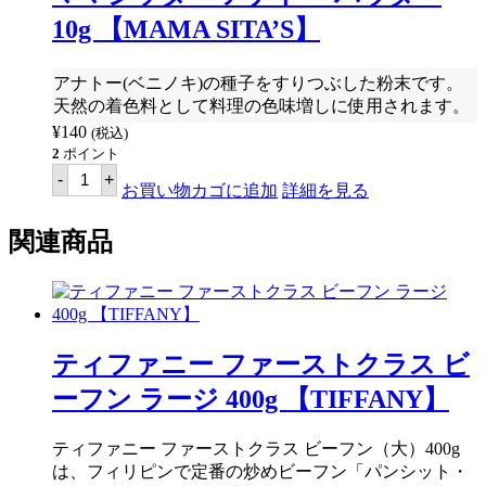
ド
10g 【MAMA SITA’S】
ス
ー
プ
アナトー(ベニノキ)の種子をすりつぶした粉末です。
ミ
ッ
天然の着色料として料理の色味増しに使用されます。
ク
¥
140
(税込)
ス
2
ポイント
(シ
マ
ニ
-
+
マ
お買い物カゴに追加
詳細を見る
ガ
シ
ン
ッ
ス
関連商品
タ
ー
ー
プ
ア
の
ナ
素)
ト
44g
ー
【KNORR】
パ
個
ティファニー ファーストクラス ビ
ウ
ダ
ーフン ラージ 400g 【TIFFANY】
ー
10g
【MAMA
SITA'S】
ティファニー ファーストクラス ビーフン（大）400g
個
は、フィリピンで定番の炒めビーフン「パンシット・