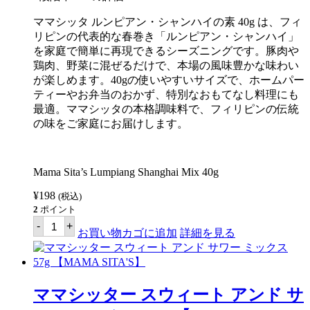
ク
ス
ママシッタ ルンピアン・シャンハイの素 40g は、フィ
（フ
ィ
リピンの代表的な春巻き「ルンピアン・シャンハイ」
リ
を家庭で簡単に再現できるシーズニングです。豚肉や
ピ
鶏肉、野菜に混ぜるだけで、本場の風味豊かな味わい
ン
料
が楽しめます。40gの使いやすいサイズで、ホームパー
理
ティーやお弁当のおかず、特別なおもてなし料理にも
の
最適。ママシッタの本格調味料で、フィリピンの伝統
素）
57g
の味をご家庭にお届けします。
【MAMA
SITA’S】
個
Mama Sita’s Lumpiang Shanghai Mix 40g
¥
198
(税込)
2
ポイント
マ
-
+
マ
お買い物カゴに追加
詳細を見る
シ
ッ
タ
ー
ル
ママシッター スウィート アンド サ
ン
ピ