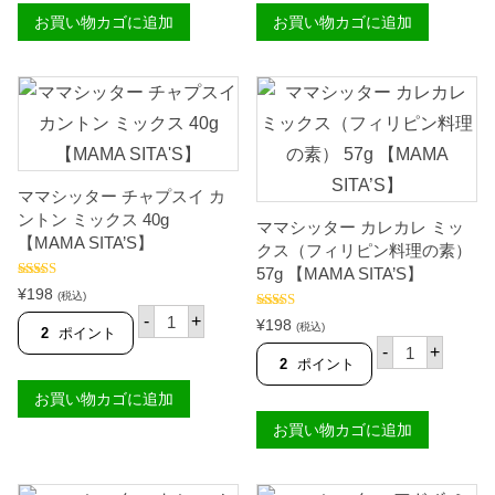
I
g
タ
イ
お買い物カゴに追加
F
お買い物カゴに追加
【
ー
コ
F
T
パ
コ
A
I
ラ
ナ
N
F
ボ
ッ
Y
F
ッ
ツ
】
A
ク
パ
個
N
ミ
ウ
Y
ッ
ダ
】
ク
ー
個
ス
6
ママシッター チャプスイ カ
5
0
7
g
ントン ミックス 40g
ママシッター カレカレ ミッ
g
【
【MAMA SITA’S】
クス（フィリピン料理の素）
【
C
M
H
57g 【MAMA SITA’S】
A
A
5段階中
5.00
¥
198
(税込)
の評価
M
O
マ
-
+
5段階中
5.00
A
T
¥
198
マ
(税込)
2
ポイント
の評価
S
H
マ
シ
-
+
I
A
マ
ッ
2
ポイント
T
I
シ
タ
A
】
ッ
お買い物カゴに追加
ー
'
個
タ
チ
S
お買い物カゴに追加
ー
ャ
】
カ
プ
個
レ
ス
カ
イ