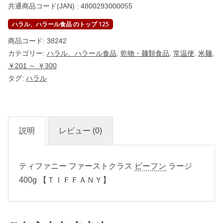
共通商品コード(JAN) :
4800293000055
0
0
g
ハラル、ハラール食品 のトップ 125
【
T
商品コード:
38242
I
カテゴリー:
ハラル、ハラール食品
,
乾物・麺類食品
,
常温便
,
米麺
,
F
F
￥201 ～ ￥300
A
タグ:
N
ハラル
Y
】
個
説明
レビュー (0)
ティファニー ファーストクラス
ビーフン
ラージ
400g 【ＴＩＦＦＡＮＹ】