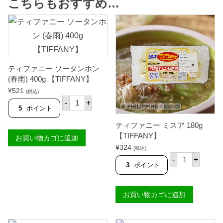
こちらもおすすめ…
ティファニー ソータンホン
(春雨) 400g 【TIFFANY】
¥
521
(税込)
テ
-
+
ィ
5
ポイント
フ
ァ
ティファニー ミスア 180g
ニ
【TIFFANY】
お買い物カゴに追加
ー
ソ
¥
324
(税込)
ー
テ
-
+
タ
ィ
3
ポイント
ン
フ
ホ
ァ
ン
ニ
(
お買い物カゴに追加
ー
春
ミ
雨
ス
)
ア