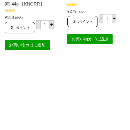
’
【
M
素) 44g 【KNORR】
S
M
A
5段階中
】
A
M
¥
279
(税込)
4.00
の評
個
M
A
ク
5段階中
¥
188
価
-
+
(税込)
4.91
の評価
A
S
ノ
3
ポイント
ク
-
+
S
I
ー
ノ
2
ポイント
I
T
ル
ー
T
A
ビ
ル
お買い物カゴに追加
A
'
ー
タ
'
S
フ
お買い物カゴに追加
マ
S
】
ブ
リ
】
個
ロ
ン
個
ス
ド
キ
ス
ュ
ー
ー
プ
ブ
ミ
ラ
ッ
ー
ク
ジ
ス
6
(
0
シ
g
ニ
【
ガ
K
ン
N
ス
O
ー
R
プ