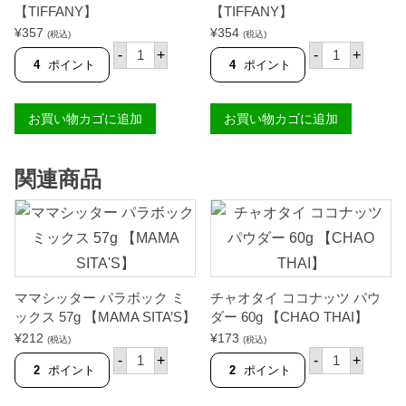
g
ラ
【TIFFANY】
【TIFFANY】
【
ボ
T
¥
357
¥
354
ッ
(税込)
(税込)
I
テ
テ
ク
-
+
-
+
F
ィ
ィ
)
4
ポイント
4
ポイント
F
フ
フ
ラ
A
ァ
ァ
ー
N
ニ
ニ
ジ
Y
お買い物カゴに追加
お買い物カゴに追加
ー
ー
4
】
パ
フ
0
個
ン
ァ
0
シ
ー
g
関連商品
ッ
ス
【
ト
ト
T
ル
ク
I
グ
ラ
F
ル
ス
F
グ
ビ
A
ス
ー
N
モ
フ
Y
ー
ン
】
ママシッター パラボック ミ
チャオタイ ココナッツ パウ
ル
ス
個
ックス 57g 【MAMA SITA’S】
ダー 60g 【CHAO THAI】
2
モ
5
ー
¥
212
¥
173
(税込)
(税込)
0
ル
マ
チ
-
+
-
+
g
2
マ
ャ
2
ポイント
2
ポイント
【
5
シ
オ
T
0
ッ
タ