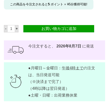
この商品を今注文されると
5
ポイント =
¥
5
分獲得可能!
テ
-
+
お買い物カゴに追加
ィ
フ
ァ
ニ
ー
今注文すると、
2026年8月7日
に発送
フ
ァ
ー
ス
ト
●月曜日～金曜日：
午後4時まで
の注文
ク
ラ
は、当日発送可能
ス
ビ
（※決済まで完了）
ー
（4時以降は翌日発送）
フ
ン
●土曜・日曜：出荷業務休業
ラ
ー
ジ
4