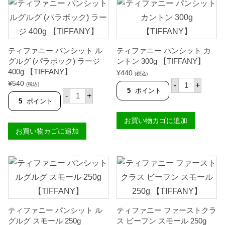
4
1
0
8
0
0
g
g
【
【
T
T
ティファニー パンシット ル
ティファニー パンシット カ
I
I
F
F
グルグ (パラボック) ラージ
ントン 300g 【TIFFANY】
F
F
400g 【TIFFANY】
¥
440
(税込)
A
A
テ
¥
540
N
N
-
+
(税込)
ィ
5
ポイント
Y
テ
Y
-
+
フ
】
ィ
】
5
ポイント
ァ
個
フ
個
ニ
ァ
お買い物カゴに追加
ー
ニ
パ
お買い物カゴに追加
ー
ン
パ
シ
ン
ッ
シ
ト
ッ
カ
ト
ン
ル
ト
グ
ン
ル
3
グ
0
ティファニー パンシット ル
ティファニー ファーストクラ
(
0
パ
グルグ スモール 250g
ス ビーフン スモール 250g