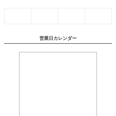
R
の
】
素
個
)
4
4
g
【
K
N
営業日カレンダー
O
R
R
】
個