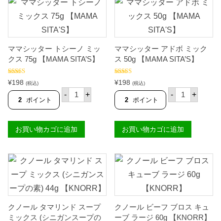
レ
カ
ミ
ン
ッ
ト
ク
ン
ス
ミ
（
ッ
ママシッター トシーノ ミッ
ママシッター アドボ ミック
フ
ク
ィ
クス 75g 【MAMA SITA’S】
ス 50g 【MAMA SITA’S】
ス
リ
4
ピ
0
5段階中
5段階中
5.00
ン
¥
198
¥
198
g
(税込)
(税込)
4.67
の評価
の評価
料
マ
マ
【
-
+
-
+
理
マ
マ
M
2
ポイント
2
ポイント
の
シ
シ
A
素
ッ
ッ
M
）
タ
タ
A
お買い物カゴに追加
お買い物カゴに追加
5
ー
ー
S
7
ト
ア
I
g
シ
ド
T
【
ー
ボ
A
M
ノ
ミ
'
A
ミ
ッ
S
M
ッ
ク
】
A
ク
ス
個
S
ス
5
I
7
0
クノール タマリンド スープ
クノール ビーフ ブロス キュ
T
5
g
A
g
【
ミックス (シニガンスープの
ーブ ラージ 60g 【KNORR】