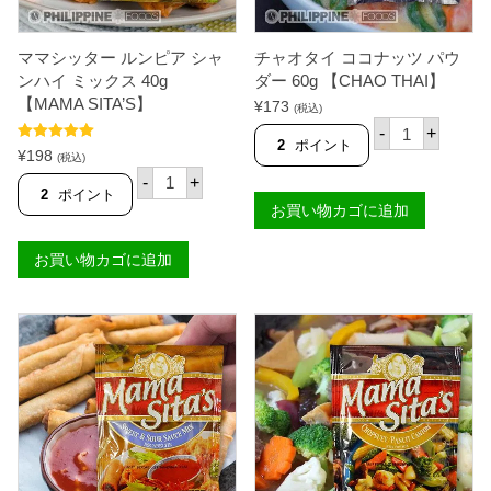
N
N
O
O
R
R
ママシッター ルンピア シャ
チャオタイ ココナッツ パウ
R
R
ンハイ ミックス 40g
ダー 60g 【CHAO THAI】
】
】
【MAMA SITA’S】
個
個
¥
173
(税込)
チ
-
+
ャ
2
ポイント
5段階中
5.00
¥
198
オ
(税込)
の評価
マ
タ
-
+
マ
イ
2
ポイント
シ
お買い物カゴに追加
コ
ッ
コ
タ
ナ
お買い物カゴに追加
ー
ッ
ル
ツ
ン
パ
ピ
ウ
ア
ダ
シ
ー
ャ
6
ン
0
ハ
g
イ
【
ミ
C
ッ
H
ク
A
ス