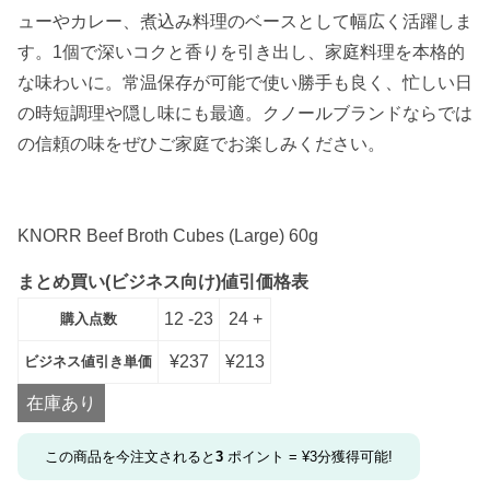
ューやカレー、煮込み料理のベースとして幅広く活躍しま
す。1個で深いコクと香りを引き出し、家庭料理を本格的
な味わいに。常温保存が可能で使い勝手も良く、忙しい日
の時短調理や隠し味にも最適。クノールブランドならでは
の信頼の味をぜひご家庭でお楽しみください。
KNORR Beef Broth Cubes (Large) 60g
まとめ買い(ビジネス向け)値引価格表
12 -23
24 +
購入点数
¥
237
¥
213
ビジネス値引き単価
在庫あり
この商品を今注文されると
3
ポイント =
¥
3
分獲得可能!