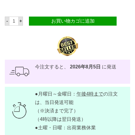
ク
-
+
お買い物カゴに追加
ノ
ー
ル
ビ
ー
フ
ブ
ロ
ス
キ
今注文すると、
2026年8月5日
に発送
ュ
ー
ブ
ラ
ー
●月曜日～金曜日：
午後4時まで
の注文
ジ
6
は、当日発送可能
0
g
（※決済まで完了）
【
（4時以降は翌日発送）
K
N
●土曜・日曜：出荷業務休業
O
R