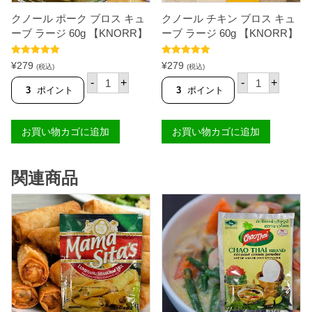
クノール ポーク ブロス キュ
クノール チキン ブロス キュ
ーブ ラージ 60g 【KNORR】
ーブ ラージ 60g 【KNORR】
5段階中
5.00
5段階中
5.00
¥
279
¥
279
(税込)
(税込)
の評価
の評価
ク
ク
-
+
-
+
ノ
ノ
3
ポイント
3
ポイント
ー
ー
ル
ル
ポ
チ
お買い物カゴに追加
お買い物カゴに追加
ー
キ
ク
ン
ブ
ブ
ロ
ロ
関連商品
ス
ス
キ
キ
ュ
ュ
ー
ー
ブ
ブ
ラ
ラ
ー
ー
ジ
ジ
6
6
0
0
g
g
【
【
K
K