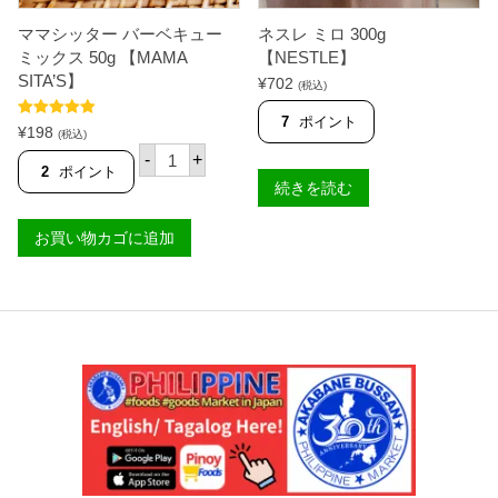
E
A
F
M
ママシッター バーベキュー
ネスレ ミロ 300g
L
A
O
S
ミックス 50g 【MAMA
【NESTLE】
U
I
SITA’S】
¥
702
(税込)
R
T
】
A
7
ポイント
個
'
5段階中
5.00
¥
198
(税込)
S
の評価
マ
-
+
】
マ
2
ポイント
個
シ
続きを読む
ッ
タ
お買い物カゴに追加
ー
バ
ー
ベ
キ
ュ
ー
ミ
ッ
ク
ス
5
0
g
【