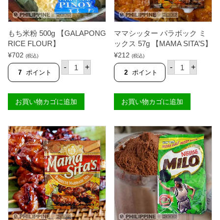
ス
ス
4
5
0
7
g
g
もち米粉 500g 【GALAPONG
ママシッター パラボック ミ
【
【
M
RICE FLOUR】
ックス 57g 【MAMA SITA’S】
M
A
A
¥
702
¥
212
(税込)
(税込)
M
M
も
マ
A
-
+
-
+
A
ち
マ
7
ポイント
2
ポイント
S
S
米
シ
I
I
粉
ッ
T
T
5
タ
A
A
お買い物カゴに追加
お買い物カゴに追加
0
ー
'
'
0
パ
S
S
g
ラ
】
】
【
ボ
個
個
G
ッ
A
ク
L
ミ
A
ッ
P
ク
O
ス
N
5
G
7
R
g
I
【
C
M