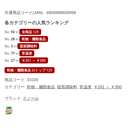
R
】
共通商品コード(JAN) :
4800888600998
個
各カテゴリーの人気ランキング
No.
92
in
全商品 125
No.
28
in
乾物・麺類食品
No.
3
in
固形調味料
No.
77
in
常温便
No.
27
in
￥201 ～ ￥300
乾物・麺類食品 のトップ 125
商品コード:
31020
カテゴリー:
乾物・麺類食品
,
固形調味料
,
常温便
,
￥201 ～ ￥300
ブランド:
クノール