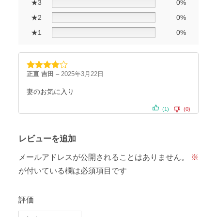
★3
0%
★2
0%
★1
0%
正直 吉田
–
2025年3月22日
5段階中
4
の評価
妻のお気に入り
(1)
(0)
レビューを追加
メールアドレスが公開されることはありません。
※
が付いている欄は必須項目です
評価