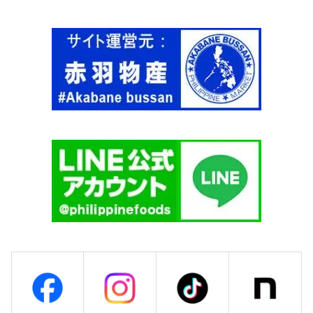
M
A
M
A
S
I
T
A
'
S
】
個