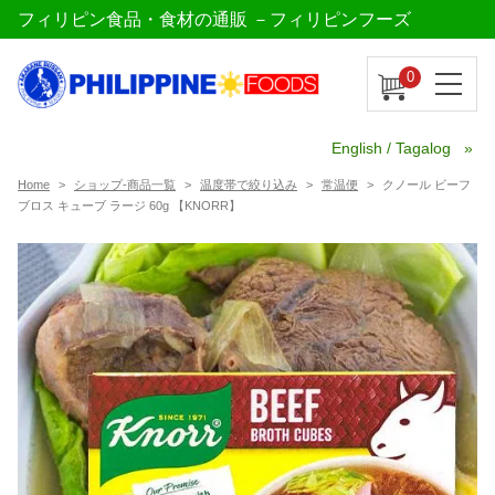
フィリピン食品・食材の通販 －フィリピンフーズ
0
English / Tagalog
Home
ショップ-商品一覧
温度帯で絞り込み
常温便
クノール ビーフ
ブロス キューブ ラージ 60g 【KNORR】