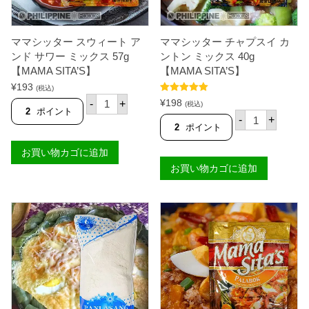
O
4
T
0
H
g
A
ママシッター スウィート ア
ママシッター チャプスイ カ
【
I
M
ンド サワー ミックス 57g
ントン ミックス 40g
】
A
個
【MAMA SITA’S】
【MAMA SITA’S】
M
¥
193
A
(税込)
S
マ
5段階中
5.00
¥
198
-
+
(税込)
I
マ
の評価
2
ポイント
マ
-
+
T
シ
マ
2
ポイント
A
ッ
シ
'
タ
ッ
お買い物カゴに追加
S
ー
タ
】
ス
お買い物カゴに追加
ー
個
ウ
チ
ィ
ャ
ー
プ
ト
ス
ア
イ
ン
カ
ド
ン
サ
ト
ワ
ン
ー
ミ
ミ
ッ
ッ
ク
ク