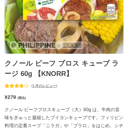
クノール ビーフ ブロス キューブ ラ
ージ 60g 【KNORR】
(
1
件のレビュー)
1
件の利用
¥
279
者評価に
(税込)
基づく5
段階評価
クノール ビーフブロスキューブ（大）60g は、牛肉の旨
のうち、
4.00
点
味をぎゅっと凝縮したブイヨンキューブです。フィリピン
料理の定番スープ「ニラガ」や「ブラロ」をはじめ、シチ