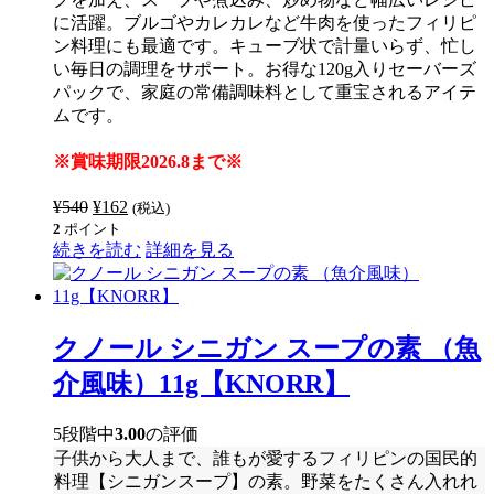
に活躍。ブルゴやカレカレなど牛肉を使ったフィリピ
ン料理にも最適です。キューブ状で計量いらず、忙し
い毎日の調理をサポート。お得な120g入りセーバーズ
パックで、家庭の常備調味料として重宝されるアイテ
ムです。
※賞味期限2026.8まで※
¥
540
元
¥
162
現
(税込)
2
ポイント
の
在
続きを読む
詳細を見る
価
の
格
価
は
格
¥540
は
で
クノール シニガン スープの素 （魚
¥162
し
で
介風味）11g【KNORR】
た。
す。
5段階中
3.00
の評価
子供から大人まで、誰もが愛するフィリピンの国民的
料理【シニガンスープ】の素。野菜をたくさん入れれ