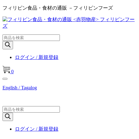
フィリピン食品・食材の通販 －フィリピンフーズ
商
品
検
索
ログイン / 新規登録
0
English / Tagalog
商
品
検
索
ログイン / 新規登録