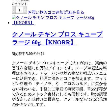
個
2
ポイント
ク
-
+
ノ
お買い物カゴに追加
詳細を見る
ー
ル
タ
マ
リ
クノール チキン ブロス キューブ
ン
ド
ラージ 60g 【KNORR】
ス
ー
プ
5段階中
5.00
の評価
ミ
ッ
クノール チキンブロスキューブ（大）60g は、鶏肉の
ク
ス
旨味を凝縮した万能ブイヨンです。スープや煮込み料
(シ
理はもちろん、チャーハンや炒め物など幅広いメニュ
ニ
ーに活用でき、料理に深みとコクを加えます。フィリ
ガ
ン
ピン料理の「ティノラ」や「アロスカルド」に欠かせ
ス
ない味わいを、手軽にご家庭で再現可能。常温保存が
ー
できるためストック食材としても便利です。時短調理
プ
の
や安定した味付けに最適な、クノールならではの信頼
素)
のチキンだしです。
44g
【KNORR】