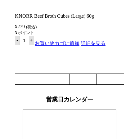
KNORR Beef Broth Cubes (Large) 60g
¥
279
(税込)
3
ポイント
ク
-
+
ノ
お買い物カゴに追加
詳細を見る
ー
ル
ビ
ー
フ
ブ
ロ
ス
キ
ュ
ー
営業日カレンダー
ブ
ラ
ー
ジ
60g
【KNORR】
個