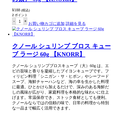
の
素
22g
¥
188
(税込)
【KNORR】
2
ポイント
個
ク
-
+
ノ
お買い物カゴに追加
詳細を見る
ー
ル
ギ
ナ
タ
クノール シュリンプ ブロス キュー
ア
ン
ブ ラージ 60g 【KNORR】
グ
ー
ラ
クノール シュリンプブロスキューブ（大）60g は、エ
イ
ビの旨味と香りを凝縮したブイヨンキューブです。フ
ミ
ッ
ィリピン料理「シニガン・サ・ヒポン」やシーフード
ク
スープ、海鮮チャーハンなど、海の幸を生かした料理
ス
に最適。ひとかけら加えるだけで、深みのある海鮮だ
（野
菜
しの風味が広がり、家庭料理を本格的な味わいに仕上
の
げます。常温保存でき、ストック食材としても便利。
コ
クノールならではの信頼の味で、日常の料理から特別
コ
ナ
な一品まで幅広く活用できます。
ッ