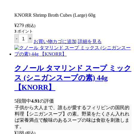
ツ
ミ
ル
KNORR Shrimp Broth Cubes (Large) 60g
ク
煮
¥
279
(税込)
の
3
ポイント
素）
ク
40g
-
+
ノ
お買い物カゴに追加
詳細を見る
【KNORR】
ー
個
ル
シ
ュ
リ
クノール タマリンド スープ ミック
ン
プ
ス (シニガンスープの素) 44g
ブ
ロ
【KNORR】
ス
キ
ュ
5段階中
4.91
の評価
ー
子供から大人まで、誰もが愛するフィリピンの国民的
ブ
ラ
料理【シニガンスープ】の素。野菜をたくさん入れれ
ー
ば栄養満点で酸味のあるスープの味は食欲を刺激しま
ジ
す。
60g
【KNORR】
¥
188
(税込)