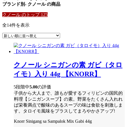
ブランド別- クノール の商品
クノール のトップ 125
新
全14件を表示
し
い
順
クノール シニガンの素 ガビ（タロ
イモ）入り 44g 【KNORR】
5段階中
5.00
の評価
子供から大人まで、誰もが愛するフィリピンの国民的
料理【シニガンスープ】の素。野菜をたくさん入れれ
ば栄養満点で酸味のあるスープの味は食欲を刺激しま
す。タロイモ風味をプラスしてまろやかさアップ!
Knorr Sinigang sa Sampalok Mix Gabi 44g