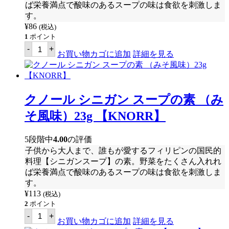
ば栄養満点で酸味のあるスープの味は食欲を刺激しま
す。
¥
86
(税込)
1
ポイント
ク
-
+
ノ
お買い物カゴに追加
詳細を見る
ー
ル
シ
ニ
ガ
クノール シニガン スープの素 （み
ン
ス
そ風味）23g 【KNORR】
ー
プ
の
5段階中
4.00
の評価
素
子供から大人まで、誰もが愛するフィリピンの国民的
（魚
介
料理【シニガンスープ】の素。野菜をたくさん入れれ
風
ば栄養満点で酸味のあるスープの味は食欲を刺激しま
味）
す。
11g【KNORR】
個
¥
113
(税込)
2
ポイント
ク
-
+
ノ
お買い物カゴに追加
詳細を見る
ー