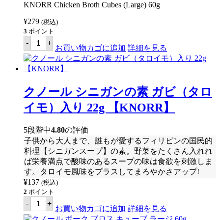
KNORR Chicken Broth Cubes (Large) 60g
個
¥
279
(税込)
3
ポイント
ク
-
+
ノ
お買い物カゴに追加
詳細を見る
ー
ル
チ
キ
ン
クノール シニガンの素 ガビ（タロ
ブ
ロ
イモ）入り 22g 【KNORR】
ス
キ
ュ
5段階中
4.80
の評価
ー
子供から大人まで、誰もが愛するフィリピンの国民的
ブ
ラ
料理【シニガンスープ】の素。野菜をたくさん入れれ
ー
ば栄養満点で酸味のあるスープの味は食欲を刺激しま
ジ
す。タロイモ風味をプラスしてまろやかさアップ!
60g
【KNORR】
¥
137
(税込)
個
2
ポイント
ク
-
+
ノ
お買い物カゴに追加
詳細を見る
ー