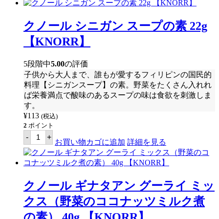
ル
シ
ニ
クノール シニガン スープの素 22g
ガ
ン
【KNORR】
ス
ー
プ
5段階中
5.00
の評価
の
子供から大人まで、誰もが愛するフィリピンの国民的
素
料理【シニガンスープ】の素。野菜をたくさん入れれ
（み
そ
ば栄養満点で酸味のあるスープの味は食欲を刺激しま
風
す。
味）
¥
113
(税込)
23g
【KNORR】
2
ポイント
個
ク
-
+
ノ
お買い物カゴに追加
詳細を見る
ー
ル
シ
ニ
ガ
クノール ギナタアン グーライ ミッ
ン
ス
クス（野菜のココナッツミルク煮
ー
プ
の素） 40g 【KNORR】