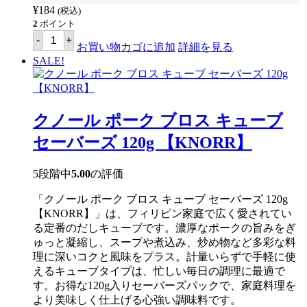
¥
184
(税込)
2
ポイント
ク
-
+
ノ
お買い物カゴに追加
詳細を見る
ー
SALE!
ル
シ
ニ
ガ
ン
クノール ポーク ブロス キューブ
の
素
セーバーズ 120g 【KNORR】
ガ
ビ
（タ
5段階中
5.00
の評価
ロ
イ
「クノール ポーク ブロス キューブ セーバーズ 120g
モ）
入
【KNORR】」は、フィリピン家庭で広く愛されてい
り
る定番のだしキューブです。濃厚なポークの旨みをぎ
44g
ゅっと凝縮し、スープや煮込み、炒め物など多彩な料
【KNORR】
個
理に深いコクと風味をプラス。計量いらずで手軽に使
えるキューブタイプは、忙しい毎日の調理に最適で
す。お得な120g入りセーバーズパックで、家庭料理を
より美味しく仕上げる心強い調味料です。