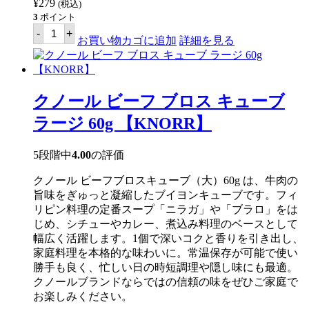
¥
279
(税込)
3
ポイント
ク
-
+
ノ
お買い物カゴに追加
詳細を見る
ー
ル
ポ
ー
ク
クノール ビーフ ブロス キューブ
ブ
ロ
ラージ 60g 【KNORR】
ス
キ
ュ
5段階中
4.00
の評価
ー
ブ
クノール ビーフブロスキューブ（大）60g は、牛肉の
ラ
ー
旨味をぎゅっと凝縮したブイヨンキューブです。フィ
ジ
リピン料理の定番スープ「ニラガ」や「ブラロ」をは
60g
じめ、シチューやカレー、煮込み料理のベースとして
【KNORR】
個
幅広く活躍します。1個で深いコクと香りを引き出し、
家庭料理を本格的な味わいに。常温保存が可能で使い
勝手も良く、忙しい日の時短調理や隠し味にも最適。
クノールブランドならではの信頼の味をぜひご家庭で
お楽しみください。