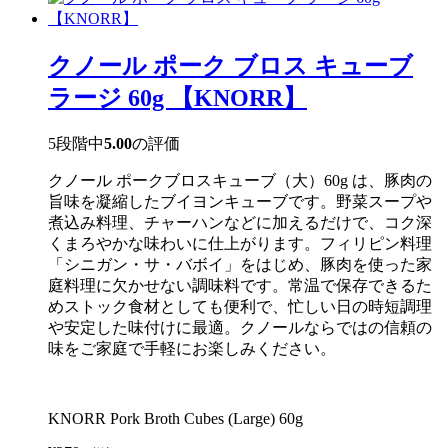
ル
シ
ニ
ガ
クノール ポーク ブロス キューブ
ン
の
ラージ 60g 【KNORR】
素
ガ
ビ
5段階中
5.00
の評価
（タ
ロ
クノール ポークブロスキューブ（大）60g は、豚肉の
イ
モ）
旨味を凝縮したブイヨンキューブです。野菜スープや
入
煮込み料理、チャーハンなどに加えるだけで、コク深
り
くまろやかな味わいに仕上がります。フィリピン料理
22g
【KNORR】
「シニガン・サ・バボイ」をはじめ、豚肉を使った家
個
庭料理に欠かせない調味料です。常温で保存できるた
めストック食材としても便利で、忙しい日の時短調理
や安定した味付けに最適。クノールならではの信頼の
味をご家庭で手軽にお楽しみください。
KNORR Pork Broth Cubes (Large) 60g