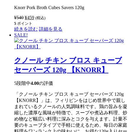
Knorr Pork Broth Cubes Savers 120g
¥
540
元
¥
459
現
(税込)
5
ポイント
の
在
続きを読む
詳細を見る
価
の
SALE!
格
価
は
格
¥540
は
で
¥459
クノール チキン ブロス キューブ
し
で
た。
す。
セーバーズ 120g 【KNORR】
5段階中
4.00
の評価
「クノール チキン ブロス キューブ セーバーズ 120g
【KNORR】」は、フィリピンをはじめ世界中で親し
まれているクノールの人気調味料です。鶏の旨みを凝
縮した濃厚な風味が特徴で、スープや煮込み料理、炒
め物など幅広い料理に深みとコクを与えます。計量不
要のキューブタイプで手軽に使えるため、毎日の家庭
料理をワンランク上の味わいに。お得な120g入りセー