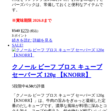
バーズパックは、常備しておくと便利なアイテムで
す。
※賞味期限 2026.8まで
¥
540
元
¥
270
現
(税込)
3
ポイント
の
在
続きを読む
詳細を見る
価
の
SALE!
格
価
は
格
¥540
は
で
¥270
クノール ビーフ ブロス キューブ
し
で
た。
す。
セーバーズ 120g 【KNORR】
5段階中
4.50
の評価
「クノール ビーフ ブロス キューブ セーバーズ 120g
【KNORR】」は、牛肉の旨みをぎゅっと凝縮した定
番のだしキューブです。濃厚な風味が料理に深みとコ
クを加え、スープや煮込み、炒め物など幅広いレシピ