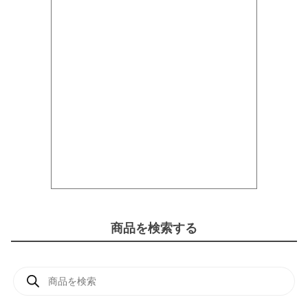
商品を検索する
商
品
検
索