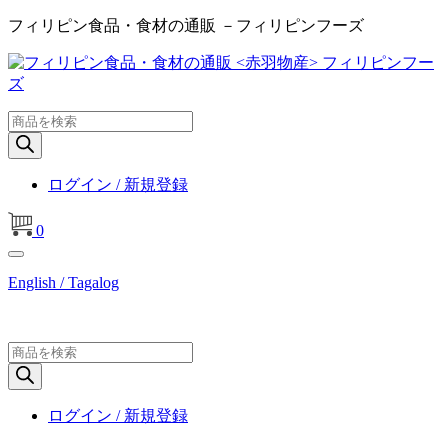
フィリピン食品・食材の通販 －フィリピンフーズ
商
品
検
索
ログイン / 新規登録
0
English / Tagalog
商
品
検
索
ログイン / 新規登録