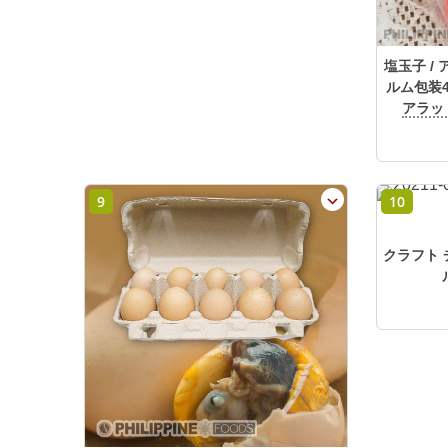
塩玉子 /
ルム包装
アラッ
9
10
クラフト 