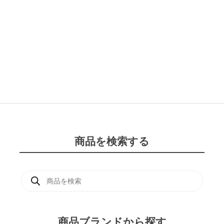
商品を検索する
商
品
検
索
商品ブランドから探す