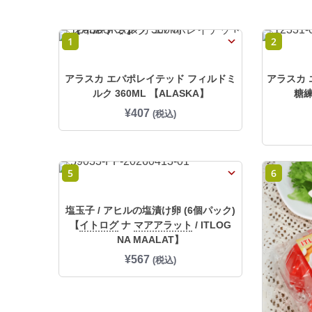
1
2
アラスカ エバポレイテッド フィルドミ
アラスカ 
ルク 360ML 【ALASKA】
糖練
¥
407
(税込)
5
6
塩玉子 / アヒルの塩漬け卵 (6個パック)
【
イトログ
ナ
マアアラット
/ ITLOG
NA MAALAT】
¥
567
(税込)