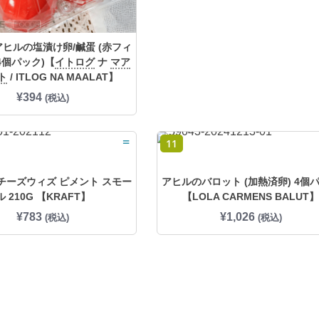
 アヒルの塩漬け卵/鹹蛋 (赤フィ
4個パック)【
イトログ
ナ
マア
ト
/ ITLOG NA MAALAT】
¥
394
(税込)
=
11
チーズウィズ ピメント スモー
アヒルのバロット (加熱済卵) 4個
ル 210G 【KRAFT】
【LOLA CARMENS BALUT】
¥
783
¥
1,026
(税込)
(税込)