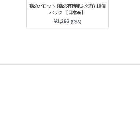
鶏のバロット (鶏の有精卵ふ化前) 10個
パック 【日本産】
¥
1,296
(税込)