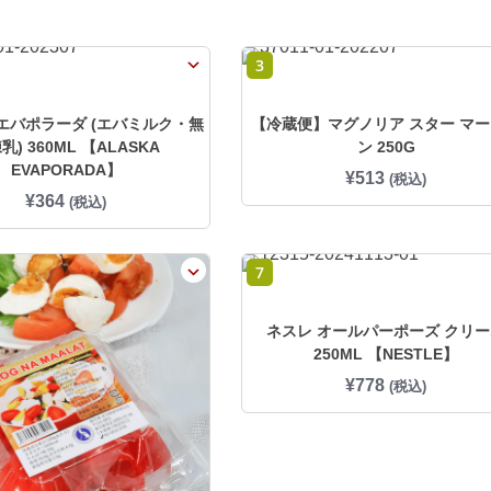
3
エバポラーダ (エバミルク・無
【冷蔵便】マグノリア スター マ
乳) 360ML 【ALASKA
ン 250G
EVAPORADA】
¥
513
(税込)
¥
364
(税込)
7
ネスレ オールパーポーズ クリ
250ML 【NESTLE】
¥
778
(税込)