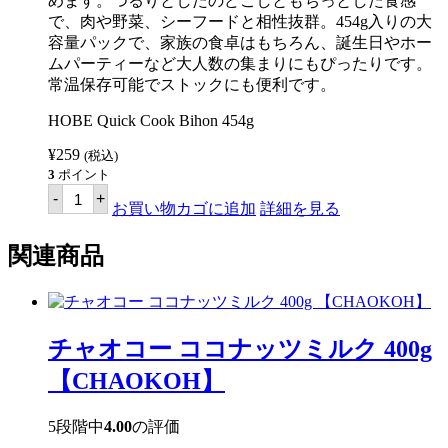
めます。つるりとしたのどごしともちっとした食感
で、肉や野菜、シーフードと相性抜群。454g入りの大
容量パックで、家族の食卓はもちろん、誕生日やホー
ムパーティーなど大人数の集まりにもぴったりです。
常温保存可能でストックにも便利です。
HOBE Quick Cook Bihon 454g
¥
259
(税込)
3
ポイント
ホ
-
+
ベ
お買い物カゴに追加
詳細を見る
ク
イ
関連商品
ッ
ク
ク
ッ
ク
ビ
チャオコー ココナッツミルク 400g
ホ
ン
【CHAOKOH】
パ
ン
シ
5段階中
4.00
の評価
ッ
ト