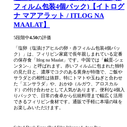
ツ
フィルム包装4個パック)【イトログ
ミ
ル
ナ マアアラット / ITLOG NA
ク
400g
MAALAT】
【CHAOKOH】
個
5段階中
4.50
の評価
「塩卵（塩漬けアヒルの卵・赤フィルム包装4個パッ
ク）」は、フィリピン家庭で長年親しまれている定番
の保存食「Itlog na Maalat」です。中国では「鹹蛋-シェ
ンタン-」と呼ばれます。赤いフィルムに包まれた独特
の見た目と、濃厚でコクのある黄身が特徴で、ご飯や
サラダとの相性は抜群。特にトマトや玉ねぎと合わせ
た「エンサラダ」や、おかゆ（ルガウ、アロスカル
ド）の付け合わせとして人気があります。便利な4個入
りパックで、日常の食卓から伝統料理まで幅広く活用
できるフィリピン食材です。通販で手軽に本場の味を
お楽しみいただけます。