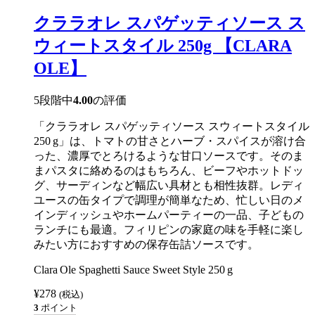
ル
パ
クララオレ スパゲッティソース ス
ー
ポ
ウィートスタイル 250g 【CLARA
ー
ズ
OLE】
ク
リ
ー
5段階中
4.00
の評価
ム
250ml
「クララオレ スパゲッティソース スウィートスタイル
【NESTLE】
個
250 g」は、トマトの甘さとハーブ・スパイスが溶け合
った、濃厚でとろけるような甘口ソースです。そのま
まパスタに絡めるのはもちろん、ビーフやホットドッ
グ、サーディンなど幅広い具材とも相性抜群。レディ
ユースの缶タイプで調理が簡単なため、忙しい日のメ
インディッシュやホームパーティーの一品、子どもの
ランチにも最適。フィリピンの家庭の味を手軽に楽し
みたい方におすすめの保存缶詰ソースです。
Clara Ole Spaghetti Sauce Sweet Style 250 g
¥
278
(税込)
3
ポイント