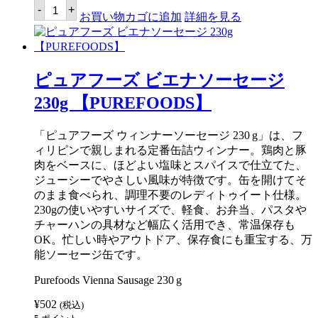
ク
-
+
ラ
お買い物カゴに追加
詳細を見る
ラ
オ
レ
ス
パ
ピュアフーズ ビエナソーセージ
ゲ
ッ
230g 【PUREFOODS】
テ
ィ
ソ
「ピュアフーズ ウィンナーソーセージ 230 g」は、フ
ー
ィリピンで親しまれる定番缶詰ウィンナー。鶏肉と豚
ス
ス
肉をベースに、ほどよい塩味とスパイスで仕立てた、
ウ
ジューシーでやさしい風味が特徴です。缶を開けてそ
ィ
のまま食べられ、調理不要のレディトゥイート仕様。
ー
ト
230gの使いやすいサイズで、軽食、お弁当、パスタや
ス
チャーハンの具材など幅広く活用でき、常温保存も
タ
OK。忙しい時やアウトドア、保存食にも重宝する、万
イ
ル
能ソーセージ缶です。
250g
【CLARA
Purefoods Vienna Sausage 230 g
OLE】
個
¥
502
(税込)