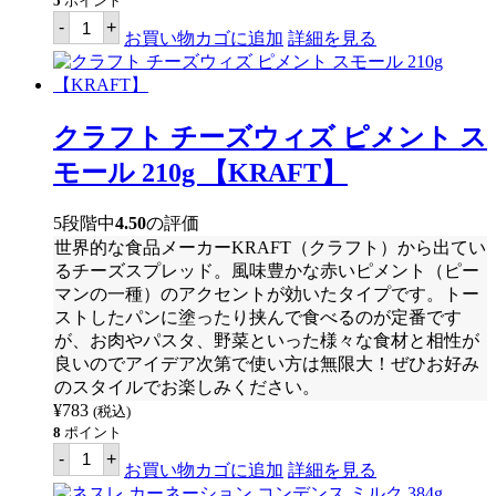
5
ポイント
ピ
-
+
ュ
お買い物カゴに追加
詳細を見る
ア
フ
ー
ズ
ビ
クラフト チーズウィズ ピメント ス
エ
ナ
モール 210g 【KRAFT】
ソ
ー
セ
5段階中
4.50
の評価
ー
世界的な食品メーカー
KRAFT
（クラフト）から出てい
ジ
230g
るチーズスプレッド。風味豊かな赤いピメント（ピー
【PUREFOODS】
マンの一種）のアクセントが効いたタイプです。トー
個
ストしたパンに塗ったり挟んで食べるのが定番です
が、お肉やパスタ、野菜といった様々な食材と相性が
良いのでアイデア次第で使い方は無限大！ぜひお好み
のスタイルでお楽しみください。
¥
783
(税込)
8
ポイント
ク
-
+
ラ
お買い物カゴに追加
詳細を見る
フ