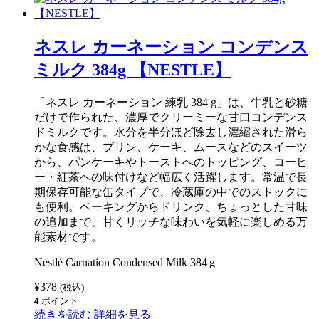
ト
チ
ー
ズ
ネスレ カーネーション コンデンス
ウ
ィ
ミルク 384g 【NESTLE】
ズ
ピ
メ
「ネスレ カーネーション 練乳 384 g」は、牛乳と砂糖
ン
だけで作られた、濃厚でクリーミーな甘口コンデンス
ト
ス
ドミルクです。水分を半分ほど除去し濃縮された滑ら
モ
かな食感は、プリン、ケーキ、ムースなどのスイーツ
ー
から、パンケーキやトーストへのトッピング、コーヒ
ル
210g
ー・紅茶への味付けなど幅広く活躍します。常温で長
【KRAFT】
期保存可能な缶タイプで、冷蔵庫の中でのストックに
個
も便利。ベーキングからドリンク、ちょっとした甘味
の追加まで、甘くリッチな味わいを気軽に楽しめる万
能素材です。
Nestlé Carnation Condensed Milk 384 g
¥
378
(税込)
4
ポイント
続きを読む
詳細を見る