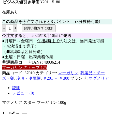
ビジネス値引き単価
¥
201
¥
180
在庫あり
この商品を今注文されると
3
ポイント =
¥
3
分獲得可能!
【冷
-
+
お買い物カゴに追加
蔵
便】
今注文すると、
2026年8月10日
に発送
マ
●月曜日～金曜日：
午後4時まで
の注文は、当日発送可能
グ
（※決済まで完了）
ノ
リ
（4時以降は翌日発送）
ア
●土曜・日曜：出荷業務休業
ス
共通商品コード(JAN) :
48036214
タ
ー
マーガリン のトップ 125
マ
商品コード:
37010
カテゴリー:
マーガリン
,
乳製品・チー
ー
ズ・卵
,
冷凍・冷蔵便
,
￥201 ～ ￥300
ブランド:
マグノリア
ガ
リ
ン
説明
100g
レビュー (0)
個
マグノリア スター マーガリン 100g