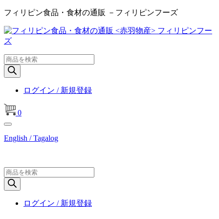
フィリピン食品・食材の通販 －フィリピンフーズ
商
品
検
索
ログイン / 新規登録
0
English / Tagalog
商
品
検
索
ログイン / 新規登録