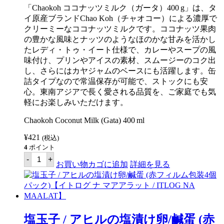
454g【HOBE】
「Chaokoh ココナッツミルク（ガータ）400 g」は、タ
個
イ原産ブランドChao Koh（チャオコー）による濃厚で
クリーミーなココナッツミルクです。ココナッツ果肉
の豊かな風味とナッツのようなほのかな甘みを活かし
たレディ・トゥ・イート仕様で、カレーやスープの風
味付け、プリンやアイスの素材、スムージーのコク出
し、さらにはカヤジャムのベースにも活躍します。缶
詰タイプなので常温保存が可能で、ストックにも安
心。東南アジアで長く愛される品質を、ご家庭でも気
軽にお楽しみいただけます。
Chaokoh Coconut Milk (Gata) 400 ml
¥
421
(税込)
4
ポイント
チ
-
+
ャ
お買い物カゴに追加
詳細を見る
オ
コ
ー
コ
コ
ナ
塩玉子 / アヒルの塩漬け卵/鹹蛋 (赤
ッ