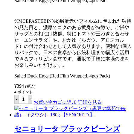
Salted Duck Eggs (Red Film Wrapped, 4pcs Pac
%MCEPASTEBIN%k)鹹蛋赤いフィルムに包まれた独特
の見た目と、濃厚でコクのある黄身が特徴で、ご飯や
サラダとの相性は抜群。特にトマトや玉ねぎと合わせ
た「エンサラダ」や、おかゆ（ルガウ、アロスカル
ド）の付け合わせとして人気があります。便利な4個入
りパックで、日常の食卓から伝統料理まで幅広く活用
できるフィリピン食材です。通販で手軽に本場の味を
お楽しみいただけます。
Salted Duck Eggs (Red Film Wrapped, 4pcs Pack)
¥
394
(税込)
4
ポイント
塩
-
+
玉
お買い物カゴに追加
詳細を見る
子
/
ア
ヒ
ル
セニョリータ ブラックビーンズ
の