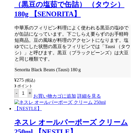
塩
（黒豆の塩茹で缶詰） （タウシ）
漬
け
180g 【SENORITA】
卵/
鹹
蛋
中華系のフィリピン料理によく使われる黒豆の塩ゆで
(赤
が缶詰になっています。下ごしらえ要らずのお手軽時
フ
ィ
短商品。豆の風味が料理のアクセントになります。塩
ル
ゆでにした状態の黒豆をフィリピンでは「Tausi （タウ
ム
シ）」と呼びます。黒豆（ブラックビーンズ）は大豆
包
装
と同じ種類です。
4
個
Senorita Black Beans (Tausi) 180 g
パ
ッ
¥
275
(税込)
ク)
3
ポイント
【イ
セ
ト
-
+
ニ
お買い物カゴに追加
詳細を見る
ロ
ョ
グ
リ
ナ
ー
マ
タ
ア
ブ
ア
ネスレ オールパーポーズ クリーム
ラ
ラ
ッ
ッ
250ml 【NESTLE】