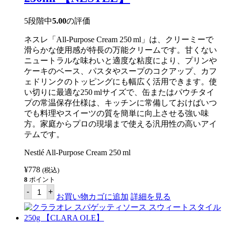
ク
ト
ビ
/
ー
ITLOG
5段階中
5.00
の評価
ン
NA
ズ
MAALAT】
ネスレ「All‑Purpose Cream 250 ml」は、クリーミーで
（黒
個
豆
滑らかな使用感が特長の万能クリームです。甘くない
の
ニュートラルな味わいと適度な粘度により、プリンや
塩
ケーキのベース、パスタやスープのコクアップ、カフ
茹
で
ェドリンクのトッピングにも幅広く活用できます。使
缶
い切りに最適な250 mlサイズで、缶またはパウチタイ
詰）
プの常温保存仕様は、キッチンに常備しておけばいつ
（タ
ウ
でも料理やスイーツの質を簡単に向上させる強い味
シ）
方。家庭からプロの現場まで使える汎用性の高いアイ
180g
テムです。
【SENORITA】
個
Nestlé All‑Purpose Cream 250 ml
¥
778
(税込)
8
ポイント
ネ
-
+
ス
お買い物カゴに追加
詳細を見る
レ
オ
ー