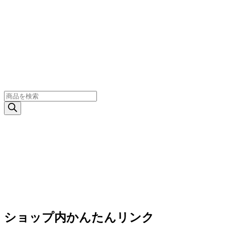
商
品
検
索
ショップ内かんたんリンク