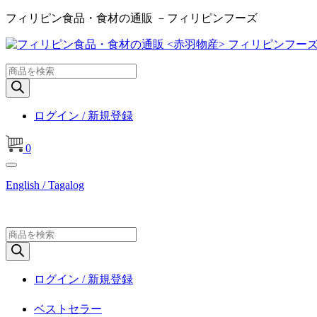
フィリピン食品・食材の通販 －フィリピンフーズ
商
品
検
索
ログイン / 新規登録
0
English / Tagalog
商
品
検
索
ログイン / 新規登録
ベストセラー