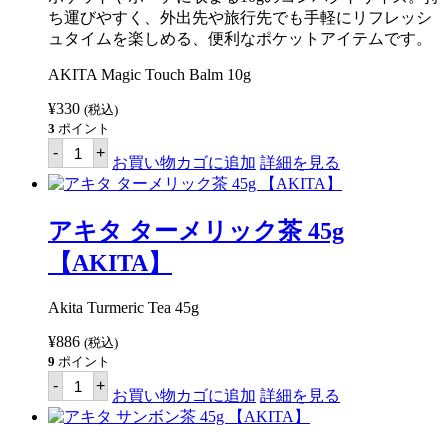
ち運びやすく、外出先や旅行先でも手軽にリフレッシ
ュタイムを楽しめる、便利なポケットアイテムです。
AKITA Magic Touch Balm 10g
¥
330
(税込)
3
ポイント
ア
-
+
キ
お買い物カゴに追加
詳細を見る
タ
マ
ジ
ッ
アキタ ターメリック茶 45g
ク
タ
【AKITA】
ッ
チ
バ
Akita Turmeric Tea 45g
ー
ム
¥
886
(税込)
10g
9
ポイント
【AKITA】
ア
個
-
+
キ
お買い物カゴに追加
詳細を見る
タ
タ
ー