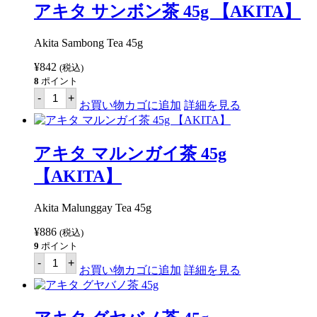
メ
アキタ サンボン茶 45g 【AKITA】
リ
ッ
ク
Akita Sambong Tea 45g
茶
45g
¥
842
(税込)
【AKITA】
8
ポイント
個
ア
-
+
キ
お買い物カゴに追加
詳細を見る
タ
サ
ン
ボ
アキタ マルンガイ茶 45g
ン
茶
【AKITA】
45g
【AKITA】
個
Akita Malunggay Tea 45g
¥
886
(税込)
9
ポイント
ア
-
+
キ
お買い物カゴに追加
詳細を見る
タ
マ
ル
ン