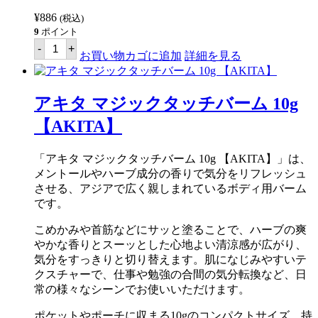
個
¥
886
(税込)
9
ポイント
ア
-
+
キ
お買い物カゴに追加
詳細を見る
タ
マ
ン
ゴ
アキタ マジックタッチバーム 10g
ス
チ
【AKITA】
ン
茶
45g
「アキタ マジックタッチバーム 10g 【AKITA】」は、
【AKITA】
メントールやハーブ成分の香りで気分をリフレッシュ
個
させる、アジアで広く親しまれているボディ用バーム
です。
こめかみや首筋などにサッと塗ることで、ハーブの爽
やかな香りとスーッとした心地よい清涼感が広がり、
気分をすっきりと切り替えます。肌になじみやすいテ
クスチャーで、仕事や勉強の合間の気分転換など、日
常の様々なシーンでお使いいただけます。
ポケットやポーチに収まる10gのコンパクトサイズ。持