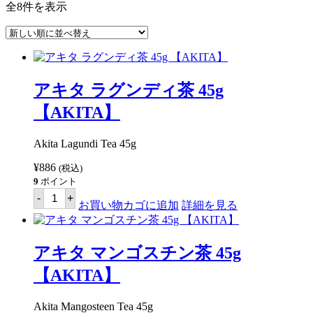
新
全8件を表示
し
い
順
アキタ ラグンディ茶 45g
【AKITA】
Akita Lagundi Tea 45g
¥
886
(税込)
9
ポイント
ア
-
+
キ
お買い物カゴに追加
詳細を見る
タ
ラ
グ
ン
アキタ マンゴスチン茶 45g
デ
ィ
【AKITA】
茶
45g
【AKITA】
Akita Mangosteen Tea 45g