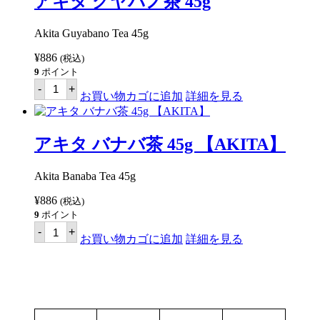
アキタ グヤバノ茶 45g
ガ
イ
茶
Akita Guyabano Tea 45g
45g
【AKITA】
¥
886
(税込)
個
9
ポイント
ア
-
+
キ
お買い物カゴに追加
詳細を見る
タ
グ
ヤ
バ
アキタ バナバ茶 45g 【AKITA】
ノ
茶
45g
Akita Banaba Tea 45g
個
¥
886
(税込)
9
ポイント
ア
-
+
キ
お買い物カゴに追加
詳細を見る
タ
バ
ナ
バ
茶
45g
【AKITA】