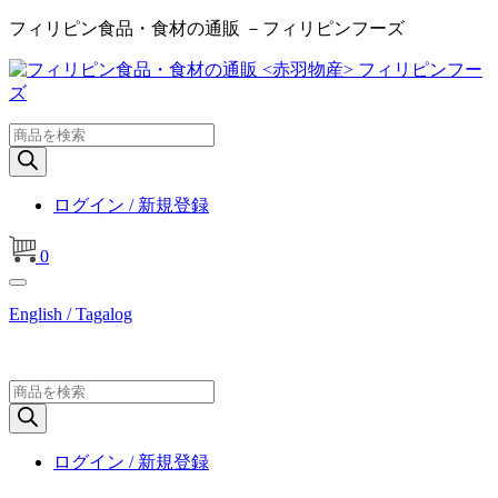
フィリピン食品・食材の通販 －フィリピンフーズ
商
品
検
索
ログイン / 新規登録
0
English / Tagalog
商
品
検
索
ログイン / 新規登録