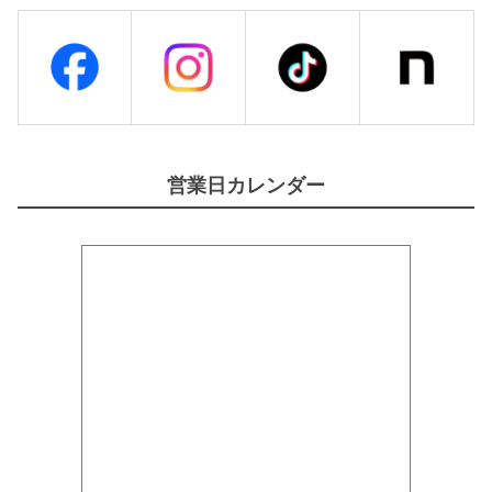
O
R
M
E
L
】
個
営業日カレンダー