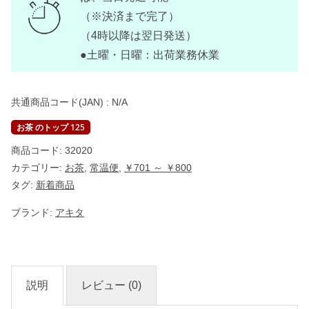
I
T
（※決済まで完了）
A
（4時以降は翌日発送）
】
個
●土曜・日曜：出荷業務休業
共通商品コード(JAN) :
N/A
お茶 のトップ 125
商品コード:
32020
カテゴリー:
お茶
,
常温便
,
￥701 ～ ￥800
タグ:
新着商品
ブランド:
アキタ
説明
レビュー (0)