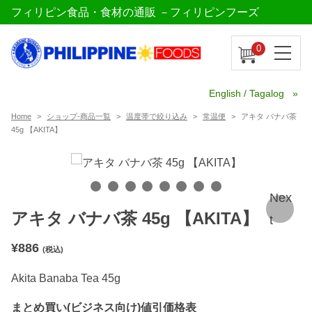
フィリピン食品・食材の通販 －フィリピンフーズ
0
English / Tagalog
Home
ショップ-商品一覧
温度帯で絞り込み
常温便
アキタ バナバ茶
45g 【AKITA】
Nex
アキタ バナバ茶 45g 【AKITA】
t
¥
886
(税込)
Akita Banaba Tea 45g
まとめ買い(ビジネス向け)値引価格表