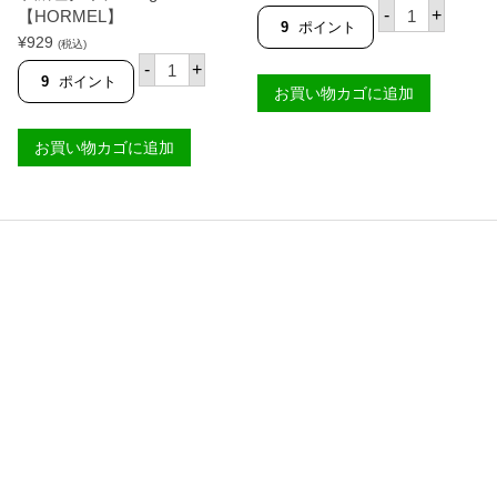
ホ
L
【
個
-
+
【HORMEL】
ー
E
豚
9
ポイント
メ
¥
929
】
肉
(税込)
ル
ホ
個
と
-
+
ス
ー
豆
9
ポイント
お買い物カゴに追加
パ
メ
の
ム
ル
煮
レ
ス
込
お買い物カゴに追加
ギ
パ
み
ュ
ム
缶
ラ
2
詰
ー
5
】
3
パ
【
4
ー
H
0
セ
U
g
ン
N
【
ト
T
H
減
'
O
塩
S
R
タ
】
M
イ
個
E
プ
L
3
】
4
個
0
g
【
H