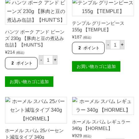
A
1
テ
S
0
ィ
K
g
ソ
A
【
ー
E
P
ス
テンプル グリーンピース
V
U
ス
155g 【TEMPLE】
A
ハンツ ポーク アンド ビーン
R
ウ
P
¥
187
E
ィ
ズ 230g 【豚肉と豆の煮込み
(税込)
O
テ
F
ー
-
+
缶詰】【HUNT’S】
R
ン
O
ト
2
ポイント
A
プ
¥
214
O
ス
(税込)
D
ル
ハ
D
タ
-
+
A
グ
ン
S
イ
2
ポイント
】
お買い物カゴに追加
リ
ツ
】
ル
個
ー
ポ
個
2
ン
ー
5
お買い物カゴに追加
ピ
ク
0
ー
ア
g
ス
ン
【
1
ド
C
5
ビ
L
5
ー
A
g
ン
R
【
ズ
A
T
2
ホーメル スパム レギュラー
O
E
3
L
340g 【HORMEL】
ホーメル スパム 25パーセン
M
0
E
¥
929
P
g
ト減塩タイプ 340g
(税込)
】