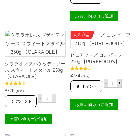
ス
シ
カ
グ
エ
1
お買い物カゴに追加
バ
5
ポ
0
ラ
g
ー
【
人気商品
ダ
P
(
U
エ
R
バ
E
ピュアフーズ コンビーフ
ミ
F
ル
O
210g 【PUREFOODS】
クララオレ スパゲッティソー
ク
O
・
ス スウィートスタイル 250g
D
無
5段階中
S
¥
784
【CLARA OLE】
(税込)
4.60
の評価
糖
】
ピ
-
+
練
個
ュ
8
ポイント
乳
5段階中
ア
¥
278
(税込)
4.00
の評
)
フ
ク
価
-
+
3
ー
ラ
3
ポイント
6
お買い物カゴに追加
ズ
ラ
0
コ
オ
m
ン
レ
l
お買い物カゴに追加
ビ
ス
【
ー
パ
A
フ
ゲ
L
2
ッ