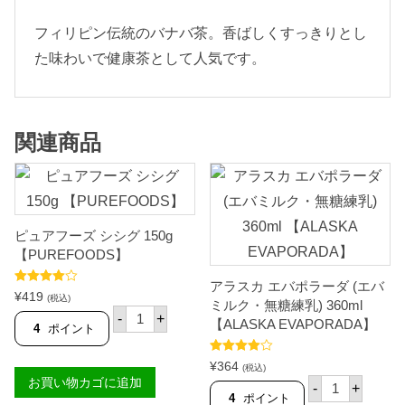
フィリピン伝統のバナバ茶。香ばしくすっきりとし
た味わいで健康茶として人気です。
関連商品
ピュアフーズ シシグ 150g
【PUREFOODS】
アラスカ エバポラーダ (エバ
5段階中
¥
419
(税込)
ミルク・無糖練乳) 360ml
4.33
の評
ピ
価
-
+
【ALASKA EVAPORADA】
ュ
4
ポイント
ア
フ
5段階中
¥
364
ー
(税込)
4.50
の評価
ア
お買い物カゴに追加
ズ
-
+
ラ
シ
4
ポイント