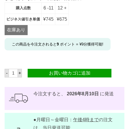
6 -11
12 +
購入点数
¥
745
¥
675
ビジネス値引き単価
在庫あり
この商品を今注文されると
9
ポイント =
¥
9
分獲得可能!
ア
-
+
お買い物カゴに追加
キ
タ
バ
ナ
バ
今注文すると、
2026年8月10日
に発送
茶
4
5
g
【
●月曜日～金曜日：
午後4時まで
の注文
A
K
は、当日発送可能