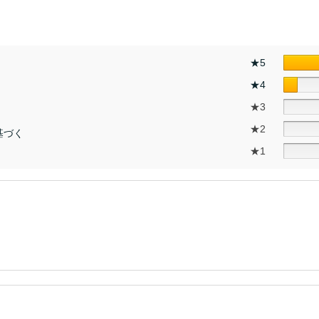
★5
★4
★3
★2
基づく
★1