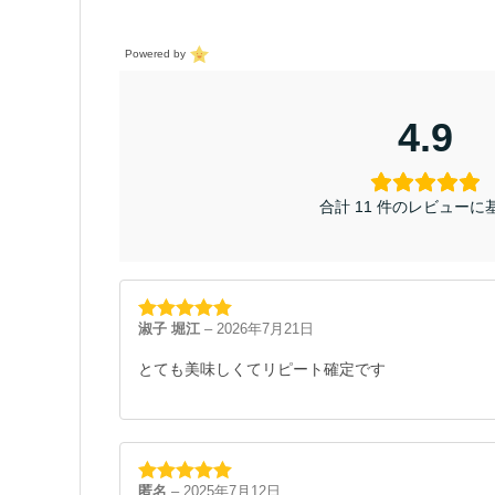
Powered by
4.9
合計 11 件のレビューに
淑子 堀江
–
2026年7月21日
5段階中
5
の
評価
とても美味しくてリピート確定です
匿名
–
2025年7月12日