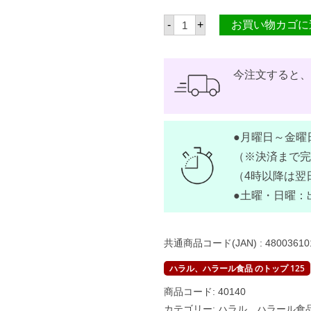
ネ
-
+
お買い物カゴに
ス
レ
チ
ャ
ッ
今注文すると
キ
ー
チ
ョ
コ
●月曜日～金曜
レ
ー
（※決済まで完
ト
ミ
（4時以降は翌
ル
●土曜・日曜：
ク
ス
モ
ー
ル
共通商品コード(JAN) :
48003610
2
5
ハラル、ハラール食品 のトップ 125
0
m
商品コード:
40140
l
【
カテゴリー:
ハラル、ハラール食