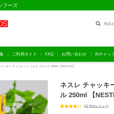
ンフーズ
商
品
検
索
集
ご利用ガイド
FAQ
お問い合わせ
AIチャッ
ャッキー チョコレート ミルク スモール 250ml 【NESTLE】
ネスレ チャッキー
ル 250ml 【NES
(
11
件のレビュー)
11
件の利用者