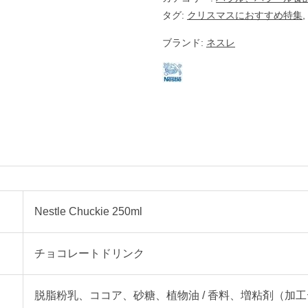
N
タグ:
クリスマスにおすすめ特集
,
E
S
T
ブランド:
ネスレ
L
E
】
個
Nestle Chuckie 250ml
チョコレートドリンク
脱脂粉乳、ココア
、砂糖、植物油
/ 香料、増粘剤（加