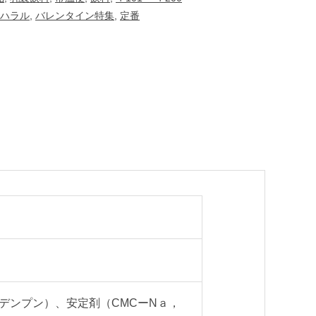
ハラル
,
バレンタイン特集
,
定番
工デンプン）、安定剤（CMCーNａ，