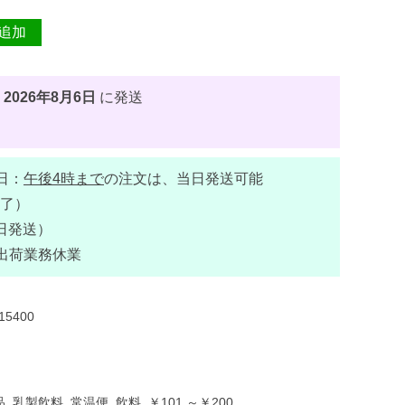
追加
、
2026年8月6日
に発送
日：
午後4時まで
の注文は、当日発送可能
了）
日発送）
出荷業務休業
15400
品
,
乳製飲料
,
常温便
,
飲料
,
￥101 ～￥200