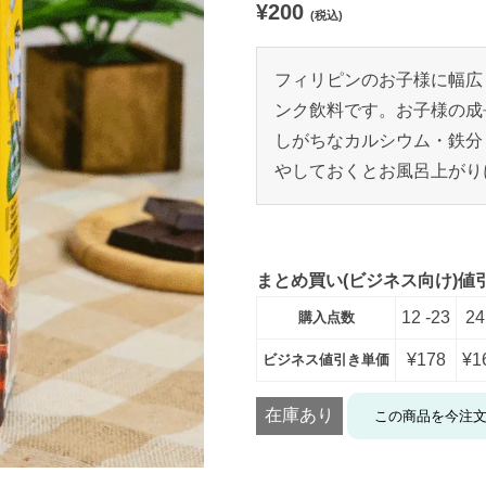
¥
200
評価に基づ
(税込)
く5段階評
価のうち、
4.91
点
フィリピンのお子様に幅広
ンク飲料です。お子様の成
しがちなカルシウム・鉄分
やしておくとお風呂上がり
まとめ買い(ビジネス向け)値
12 -23
24
購入点数
¥
178
¥
1
ビジネス値引き単価
在庫あり
この商品を今注