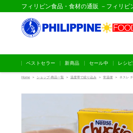
フィリピン食品・食材の通販 －フィリピ
ベストセラー
新商品
セール中
レシピ
Home
ショップ-商品一覧
温度帯で絞り込み
常温便
ネスレ チ