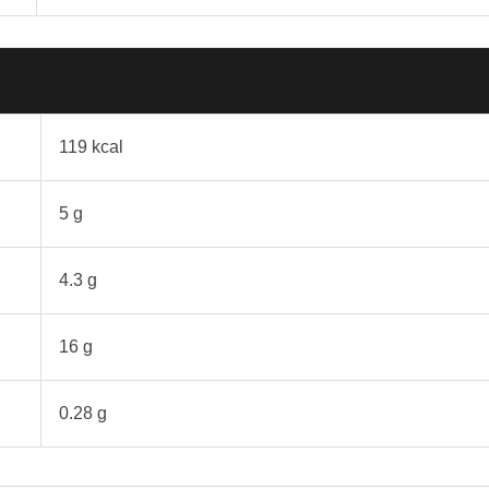
119 kcal
5 g
4.3 g
16 g
0.28 g