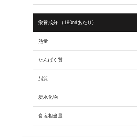
栄養成分 （180mlあたり)
熱量
たんぱく質
脂質
炭水化物
食塩相当量