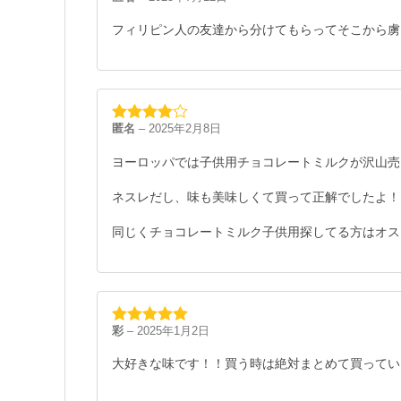
5段階中
5
の
評価
フィリピン人の友達から分けてもらってそこから虜
匿名
–
2025年2月8日
5段階中
4
の評価
ヨーロッパでは子供用チョコレートミルクが沢山売
ネスレだし、味も美味しくて買って正解でしたよ！
同じくチョコレートミルク子供用探してる方はオス
彩
–
2025年1月2日
5段階中
5
の
評価
大好きな味です！！買う時は絶対まとめて買ってい