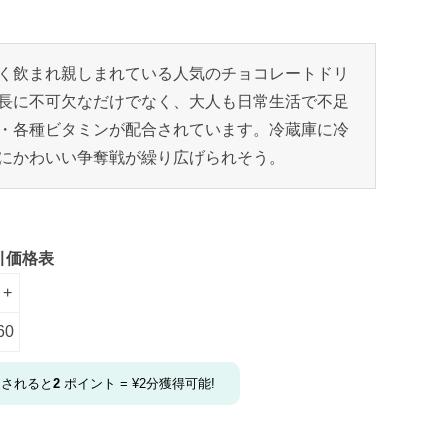
く飲まれ親しまれている人気のチョコレートドリ
長に不可欠なだけでなく、大人も日常生活で不足
・各種ビタミンが配合されています。冷蔵庫に冷
にかわいい争奪戦が繰り広げられそう。
引価格表
 +
60
文されると
2
ポイント =
¥
2
分獲得可能!