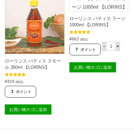
ローリンス パティス ラージ
1000ml 【LORINS】
5段階中
5.00
¥
662
(税込)
の評価
ロ
-
+
ー
7
ポイント
リ
ン
ローリンス パティス スモー
ス
ル 350ml 【LORINS】
お買い物カゴに追加
パ
テ
ィ
5段階中
5.00
¥
319
ス
(税込)
の評価
ラ
ー
3
ポイント
ジ
1
0
お買い物カゴに追加
0
0
m
l
【