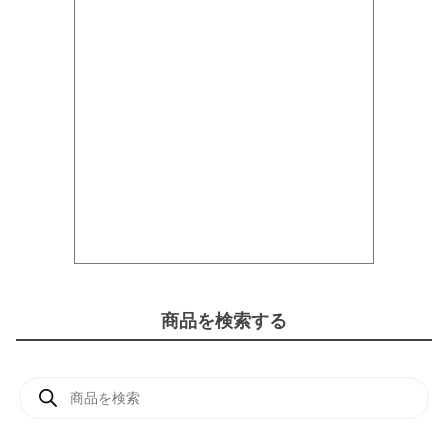
商品を検索する
商
品
検
索