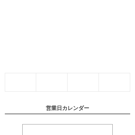
L
O
R
I
N
S
】
個
営業日カレンダー