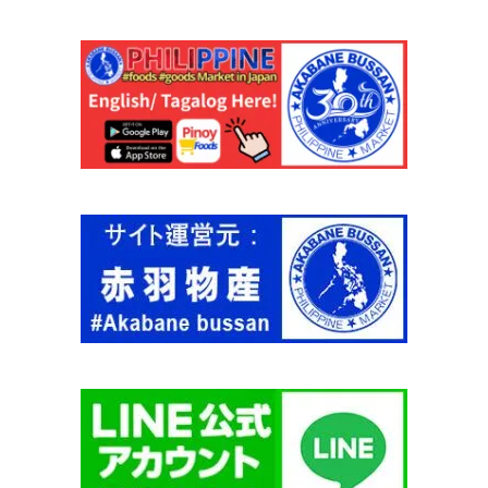
ノ
個
イ
デ
リ
デ
ィ
ヌ
グ
ア
ン
1
5
0
g
【
G
O
L
D
I
L
O
C
K
S
】
個