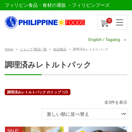
フィリピン食品・食材の通販 －フィリピンフーズ
0
English / Tagalog
Home
ショップ-商品一覧
缶詰食品
調理済みレトルトパック
調理済みレトルトパック
調理済みレトルトパック のトップ 125
新
全3件を表示
し
い
順
SALE!