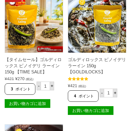
【タイムセール】ゴルディロ
ゴルディロックス ピノイデリ
ックス ピノイデリ ラーイン
ラーイン 150g
150g 【TIME SALE】
【GOLDILOCKS】
元
現
¥
421
¥
270
(税込)
【
の
在
5段階中
5.00
¥
421
-
+
(税込)
タ
の評価
3
ポイント
価
の
ゴ
-
+
イ
ル
格
価
4
ポイント
ム
デ
は
格
セ
お買い物カゴに追加
ィ
¥
は
ー
ロ
お買い物カゴに追加
ル
4
¥
ッ
】
2
2
ク
ゴ
1
7
ス
ル
ピ
で
0
デ