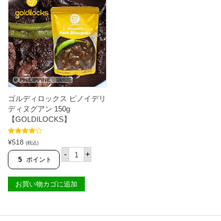
ノ
し
で
ィ
イ
た
す
ロ
デ
ッ
。
。
リ
ク
ラ
ス
ー
ピ
イ
ノ
ン
イ
1
デ
5
リ
0
ラ
g
ー
【
ゴルディロックス ピノイデリ
イ
G
ディヌグアン 150g
ン
O
1
【GOLDILOCKS】
L
5
D
0
I
g
5段階中
¥
518
(税込)
L
4.33
の評
【
ゴ
O
価
-
+
T
ル
5
ポイント
C
I
デ
K
M
ィ
S
E
ロ
】
お買い物カゴに追加
S
ッ
個
A
ク
L
ス
E
ピ
】