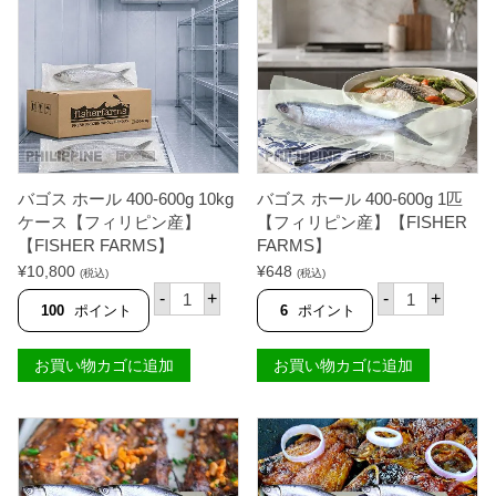
ラ
【
ミ
F
）
I
1
S
0
H
0
E
g
R
【
F
フ
A
ィ
R
リ
M
ピ
バゴス ホール 400-600g 10kg
バゴス ホール 400-600g 1匹
S
ン
ケース【フィリピン産】
【フィリピン産】【FISHER
】
産
【FISHER FARMS】
FARMS】
個
】
【
¥
10,800
¥
648
(税込)
(税込)
F
バ
バ
-
+
-
+
I
ゴ
ゴ
100
ポイント
6
ポイント
S
ス
ス
H
ホ
ホ
E
ー
ー
お買い物カゴに追加
お買い物カゴに追加
R
ル
ル
F
4
4
A
0
0
R
0
0
M
-
-
S
6
6
】
0
0