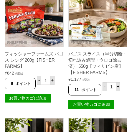
ズ
A
【
ィ
バ
R
F
ッ
ゴ
M
I
シ
ス
S
S
ュ
フ
】
H
フ
ィ
個
E
ラ
レ
R
ン
（
F
ク
半
A
フ
身
R
ル
）
M
ト
ガ
フィッシャーファームズ バゴ
バゴス スライス（半分切断・
S
2
ー
ス シシグ 200g【FISHER
】
切れ込み処理・ウロコ除去
5
リ
個
0
FARMS】
済） 550g【フィリピン産】
ッ
g
ク
【FISHER FARMS】
¥
842
(税込)
【
＆
フ
¥
1,177
F
-
+
(税込)
ハ
ィ
8
ポイント
バ
I
ー
-
+
ッ
ゴ
S
11
ポイント
ブ
シ
ス
H
味
ャ
お買い物カゴに追加
ス
E
2
ー
ラ
R
お買い物カゴに追加
0
フ
イ
F
0
ァ
ス
A
g
ー
（
R
【
ム
半
M
F
ズ
分
S
I
バ
切
】