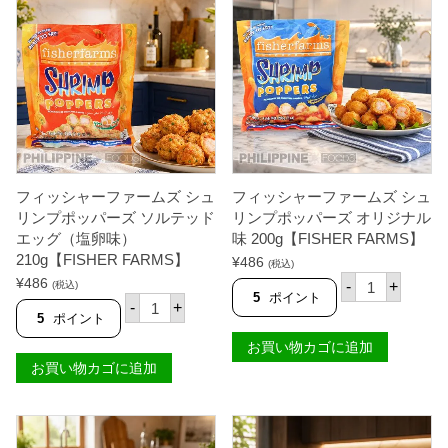
ム
ス
ズ
モ
シ
ー
ュ
ク
リ
バ
ン
ゴ
プ
ス
ポ
骨
ッ
な
パ
し
ー
3
ズ
匹
チ
フィッシャーファームズ シュ
フィッシャーファームズ シュ
入
ェ
リンプポッパーズ ソルテッド
リンプポッパーズ オリジナル
り
ダ
4
エッグ（塩卵味）
味 200g【FISHER FARMS】
ー
5
チ
210g【FISHER FARMS】
¥
486
(税込)
0
ー
フ
¥
486
g
-
+
(税込)
ズ
ィ
5
ポイント
フ
【
味
-
+
ッ
ィ
F
5
ポイント
2
シ
ッ
I
1
ャ
シ
お買い物カゴに追加
S
0
ー
ャ
H
お買い物カゴに追加
g
フ
ー
E
【
ァ
フ
R
F
ー
ァ
F
I
ム
ー
A
S
ズ
ム
R