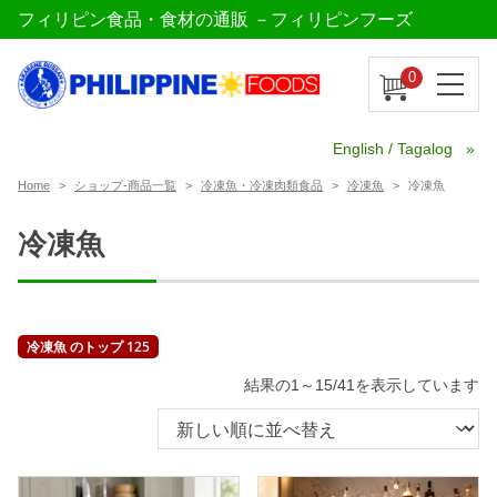
フィリピン食品・食材の通販 －フィリピンフーズ
0
English / Tagalog
Home
ショップ-商品一覧
冷凍魚・冷凍肉類食品
冷凍魚
冷凍魚
冷凍魚
冷凍魚 のトップ 125
新
結果の1～15/41を表示しています
し
い
順