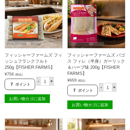
H
シ
ズ
M
E
ュ
シ
S
R
リ
ュ
】
F
ン
リ
個
A
プ
ン
R
ポ
プ
M
ッ
ポ
S
パ
ッ
】
ー
パ
個
ズ
ー
オ
ズ
リ
ソ
フィッシャーファームズ フィ
フィッシャーファームズ バゴ
ジ
ル
ッシュフランクフルト
ス フィレ（半身）ガーリック
ナ
テ
ル
250g【FISHER FARMS】
＆ハーブ味 200g【FISHER
ッ
味
ド
FARMS】
¥
756
(税込)
2
エ
フ
¥
659
0
-
+
(税込)
ッ
ィ
7
ポイント
フ
0
グ
-
+
ッ
ィ
g
7
ポイント
（
シ
ッ
【
塩
ャ
お買い物カゴに追加
シ
F
卵
ー
ャ
I
お買い物カゴに追加
味
フ
ー
S
）
ァ
フ
H
2
ー
ァ
E
1
ム
ー
R
0
ズ
ム
F
g
フ