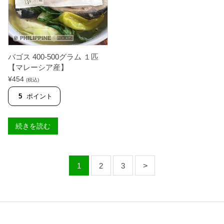
S
】
個
バゴス 400-500グラム １匹
【マレーシア産】
¥
454
(税込)
5
ポイント
続きを読む
1
2
3