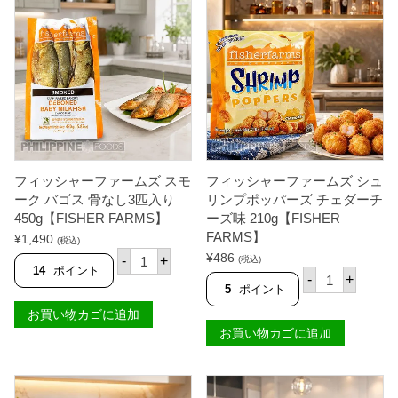
フィッシャーファームズ スモ
フィッシャーファームズ シュ
ーク バゴス 骨なし3匹入り
リンプポッパーズ チェダーチ
450g【FISHER FARMS】
ーズ味 210g【FISHER
FARMS】
¥
1,490
(税込)
フ
¥
486
-
+
(税込)
ィ
14
ポイント
フ
-
+
ッ
ィ
5
ポイント
シ
ッ
ャ
お買い物カゴに追加
シ
ー
ャ
お買い物カゴに追加
フ
ー
ァ
フ
ー
ァ
ム
ー
ズ