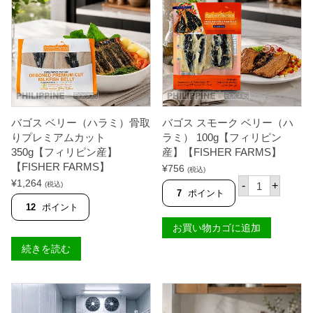
S
ゴ
断
個
H
ス
・
E
シ
切
R
シ
れ
F
グ
込
A
2
み
R
0
処
M
0
理
S
g
・
】
【
ウ
個
F
ロ
バゴス ベリー（ハラミ）骨取
バゴス スモーク ベリー（ハ
I
コ
りプレミアムカット
ラミ） 100g【フィリピン
S
除
H
350g【フィリピン産】
産】【FISHER FARMS】
去
E
済
【FISHER FARMS】
¥
756
(税込)
R
）
バ
¥
1,264
F
-
+
(税込)
5
ゴ
7
ポイント
A
5
ス
R
12
ポイント
0
ス
M
g
モ
お買い物カゴに追加
S
【
ー
】
フ
ク
続きを読む
個
ィ
ベ
リ
リ
ピ
ー
ン
（
産
ハ
】