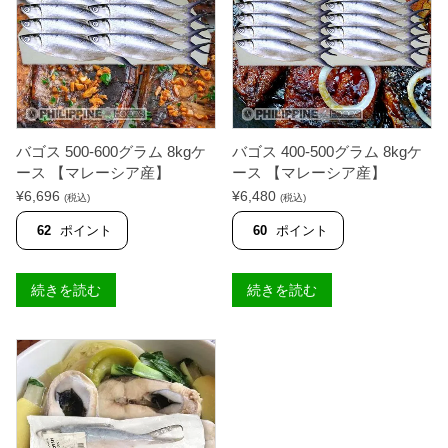
個
0
0
g
g
1
1
0
匹
k
【
g
フ
ケ
ィ
ー
リ
ス
ピ
【
ン
バゴス 500-600グラム 8kgケ
バゴス 400-500グラム 8kgケ
フ
産
ース 【マレーシア産】
ース 【マレーシア産】
ィ
】
¥
6,696
¥
6,480
リ
【
(税込)
(税込)
ピ
F
ン
I
62
ポイント
60
ポイント
産
S
】
H
【
E
続きを読む
続きを読む
F
R
I
F
S
A
H
R
E
M
R
S
F
】
A
個
R
M