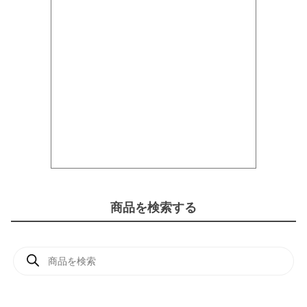
商品を検索する
商
品
検
索