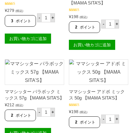
【MAMA SITA’S】
A
U
5段階中
¥
279
(税込)
R
4.00
の評
ク
5段階中
5.00
¥
198
価
A
-
+
(税込)
の評価
ノ
3
ポイント
マ
'
-
+
ー
マ
S
2
ポイント
ル
シ
】
ビ
ッ
個
お買い物カゴに追加
ー
タ
フ
お買い物カゴに追加
ー
ブ
カ
ロ
パ
ス
ン
キ
パ
ュ
ン
ー
ガ
ブ
ン
ラ
シ
ー
シ
ジ
ママシッター パラボック ミ
ママシッター アドボ ミック
ッ
6
グ
ックス 57g 【MAMA SITA’S】
ス 50g 【MAMA SITA’S】
0
ミ
¥
212
g
(税込)
ッ
マ
【
5段階中
5.00
ク
¥
198
-
+
(税込)
マ
の評価
K
2
ポイント
ス
マ
-
+
シ
N
4
マ
2
ポイント
ッ
O
0
シ
タ
R
g
ッ
お買い物カゴに追加