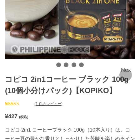
Nex
コピコ 2in1コーヒー ブラック 100g
t
(10個小分けパック)【KOPIKO】
(
1
件のレビュー)
1
件の利用者
¥
427
評価に基づ
(税込)
く5段階評
価のうち、
コピコ 2in1 コーヒーブラック 100g（10本入り）は、コ
5.00
点
ーヒー豆の豊かな香りとしっかりした苦味を楽しめるイン