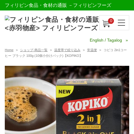
フィリピン食品・食材の通販 －フィリピンフーズ
0
English / Tagalog
Home
ショップ-商品一覧
温度帯で絞り込み
常温便
コピコ 2in1コー
ヒー ブラック 100g (10個小分けパック)【KOPIKO】