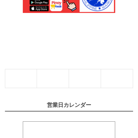
シ
A
ニ
M
ガ
A
ン
S
ス
I
ー
T
プ
A
の
'
素
S
)
】
4
個
4
g
【
K
N
O
R
R
】
個
営業日カレンダー