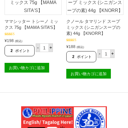
0
ー
g
ミ
【
ッ
M
ク
ママシッター トシーノ ミッ
クノール タマリンド スープ
c
ス
C
5
クス 75g 【MAMA SITA’S】
ミックス (シニガンスープの
O
0
素) 44g 【KNORR】
R
g
5段階中
M
【
¥
198
(税込)
4.67
の評価
I
M
マ
5段階中
¥
188
-
+
(税込)
4.91
の評価
C
A
マ
2
ポイント
ク
-
+
】
M
シ
ノ
2
ポイント
個
A
ッ
ー
S
タ
ル
お買い物カゴに追加
I
ー
タ
T
ト
お買い物カゴに追加
マ
A
シ
リ
'
ー
ン
S
ノ
ド
】
ミ
ス
個
ッ
ー
ク
プ
ス
ミ
7
ッ
5
ク
g
ス
【
(
M