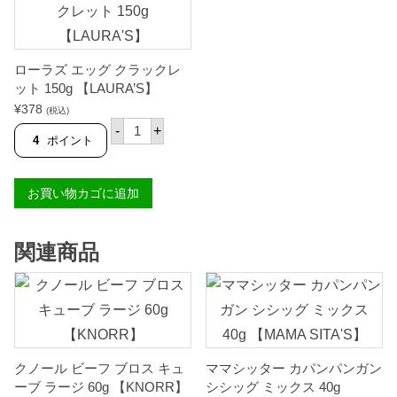
ローラズ エッグ クラックレ
ット 150g 【LAURA’S】
¥
378
(税込)
ロ
-
+
ー
4
ポイント
ラ
ズ
エ
お買い物カゴに追加
ッ
グ
ク
ラ
関連商品
ッ
ク
レ
ッ
ト
1
5
0
g
クノール ビーフ ブロス キュ
ママシッター カパンパンガン
【
ーブ ラージ 60g 【KNORR】
シシッグ ミックス 40g
L