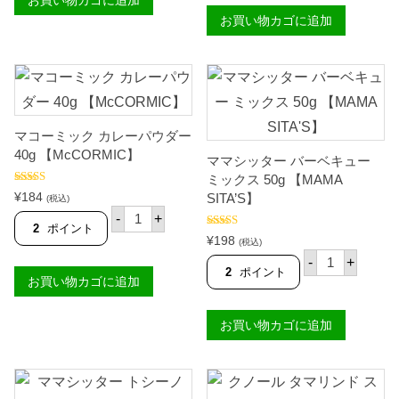
ー
R
【
タ
パ
】
お買い物カゴに追加
M
ー
ラ
個
A
ア
ボ
M
ド
ッ
A
ボ
ク
S
ミ
ミ
I
ッ
ッ
T
ク
ク
A
ス
ス
'
マコーミック カレーパウダー
5
5
S
0
40g 【McCORMIC】
7
ママシッター バーベキュー
】
g
g
個
【
ミックス 50g 【MAMA
【
M
5段階中
¥
184
SITA’S】
(税込)
M
4.50
の評価
A
マ
A
-
+
M
コ
2
ポイント
M
A
5段階中
5.00
ー
¥
198
A
(税込)
の評価
S
ミ
マ
S
-
+
I
ッ
マ
I
2
ポイント
T
お買い物カゴに追加
ク
シ
T
A
カ
ッ
A
'
レ
タ
'
S
ー
お買い物カゴに追加
ー
S
】
パ
バ
】
個
ウ
ー
個
ダ
ベ
ー
キ
4
ュ