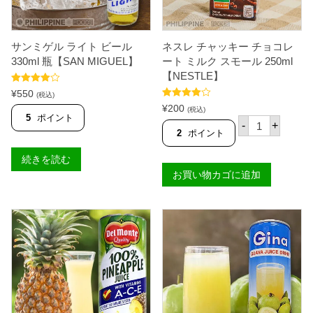
サンミゲル ライト ビール
ネスレ チャッキー チョコレ
330ml 瓶【SAN MIGUEL】
ート ミルク スモール 250ml
【NESTLE】
5段階中
¥
550
(税込)
4.80
の評価
5段階中
¥
200
(税込)
4.91
の評価
5
ポイント
ネ
-
+
ス
2
ポイント
レ
チ
続きを読む
ャ
お買い物カゴに追加
ッ
キ
ー
チ
ョ
コ
レ
ー
ト
ミ
ル
ク
ス