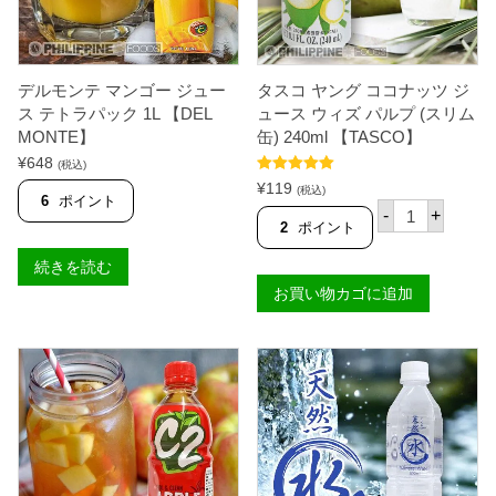
ー
ル
2
2
0
デルモンテ マンゴー ジュー
タスコ ヤング ココナッツ ジ
m
l
ス テトラパック 1L 【DEL
ュース ウィズ パルプ (スリム
【
MONTE】
缶) 240ml 【TASCO】
D
¥
648
E
(税込)
L
5段階中
5.00
¥
119
(税込)
M
の評価
6
ポイント
タ
-
+
O
ス
2
ポイント
N
コ
T
ヤ
続きを読む
E
ン
】
お買い物カゴに追加
グ
個
コ
コ
ナ
ッ
ツ
ジ
ュ
ー
ス
ウ
ィ