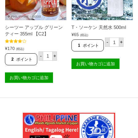
ズ
パ
ル
プ
(
シーツー アップル グリーン
T・ソーケン 天然水 500ml
ス
リ
ティー 355ml 【C2】
¥
65
(税込)
ム
T
-
+
缶
・
1
ポイント
5段階中
)
¥
170
ソ
(税込)
4.50
の評価
2
シ
ー
-
+
4
ー
ケ
2
ポイント
0
ツ
お買い物カゴに追加
ン
m
ー
天
l
ア
然
【
お買い物カゴに追加
ッ
水
T
プ
5
A
ル
0
S
グ
0
C
リ
m
O
ー
l
】
ン
個
個
テ
ィ
ー
3
5
5