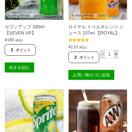
セブンアップ 330ml
ロイヤル トゥルオレンジ ジ
【SEVEN UP】
ュース 237ml 【ROYAL】
¥
180
(税込)
5段階中
5.00
¥
113
(税込)
の評価
2
ポイント
ロ
-
+
イ
2
ポイント
ヤ
ル
続きを読む
ト
お買い物カゴに追加
ゥ
ル
オ
レ
ン
ジ
ジ
ュ
ー
ス
2
3
7