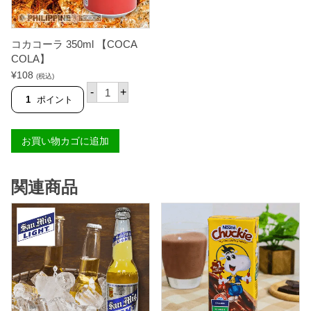
個
コカコーラ 350ml 【COCA
COLA】
¥
108
(税込)
コ
-
+
カ
1
ポイント
コ
ー
ラ
お買い物カゴに追加
3
5
0
m
関連商品
l
【
C
O
C
A
C
O
L
A
】
個