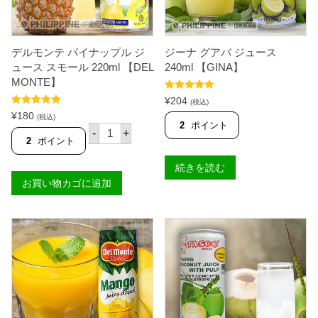
モ
ー
ル
2
デルモンテ パイナップル ジ
ジーナ グアバ ジュース
5
0
ュース スモール 220ml 【DEL
240ml 【GINA】
m
MONTE】
l
5段階中
5.00
【
¥
204
(税込)
の評価
N
5段階中
5.00
¥
180
(税込)
E
の評価
2
ポイント
デ
-
+
S
ル
2
ポイント
T
モ
L
ン
E
続きを読む
テ
】
お買い物カゴに追加
パ
個
イ
ナ
ッ
プ
ル
ジ
ュ
ー
ス
ス
モ