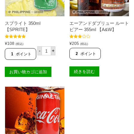
m
l
【
R
スプライト 350ml
エーアンドダブリュー ルート
O
Y
【SPRITE】
ビアー 355ml 【A&W】
A
L
5段階中
5.00
5段階中
】
¥
108
¥
205
(税込)
(税込)
の評価
3.50
の
個
ス
評価
-
+
プ
2
ポイント
1
ポイント
ラ
イ
ト
続きを読む
お買い物カゴに追加
3
5
0
m
l
【
S
P
R
I
T
E
】