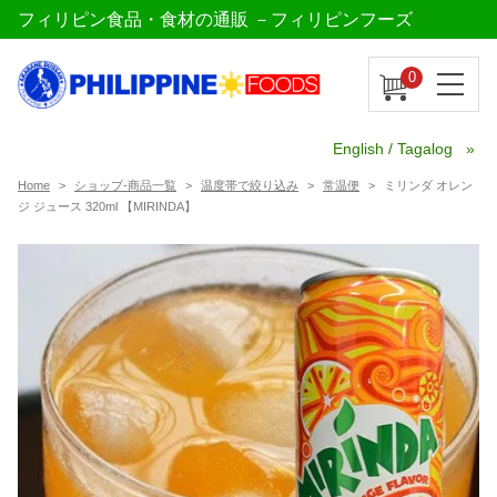
フィリピン食品・食材の通販 －フィリピンフーズ
0
English / Tagalog
Home
ショップ-商品一覧
温度帯で絞り込み
常温便
ミリンダ オレン
ジ ジュース 320ml 【MIRINDA】