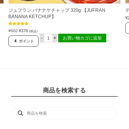
】
ジュフラン バナナケチャップ 320g 【JUFRAN
デ
BANANA KETCHUP】
¥
5段階中
5.00
元
現
¥
502
¥
378
(税込)
の評価
ジ
の
在
-
+
お買い物カゴに追加
ュ
4
ポイント
価
の
フ
格
価
ラ
ン
は
格
バ
¥
は
ナ
5
¥
ナ
ケ
0
3
チ
2
7
ャ
で
8
ッ
商品を検索する
し
で
プ
3
た
す
2
。
。
0
商
g
品
【
検
J
索
U
F