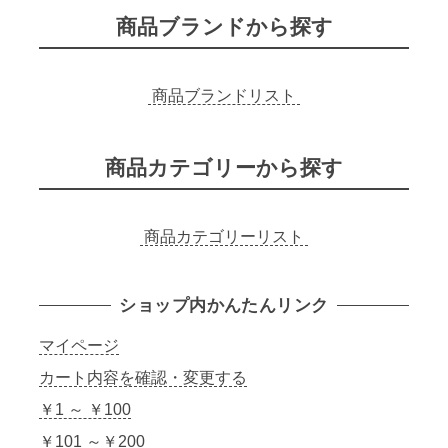
R
商品ブランドから探す
A
N
B
A
N
商品ブランドリスト
A
N
A
K
商品カテゴリーから探す
E
T
C
H
U
商品カテゴリーリスト
P
】
個
ショップ内かんたんリンク
マイページ
カート内容を確認・変更する
￥1 ～ ￥100
￥101 ～￥200