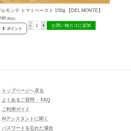
ルモンテ トマトペースト 150g 【DEL MONTE】
248
(税込)
デ
-
+
お買い物カゴに追加
ル
3
ポイント
モ
ン
テ
ト
マ
ト
ペ
ー
ス
ト
1
5
0
トップページへ戻る
g
【
よくあるご質問 · FAQ
D
E
ご利用ガイド
L
M
AIアシスタントに聞く
O
N
パスワードを忘れた場合
T