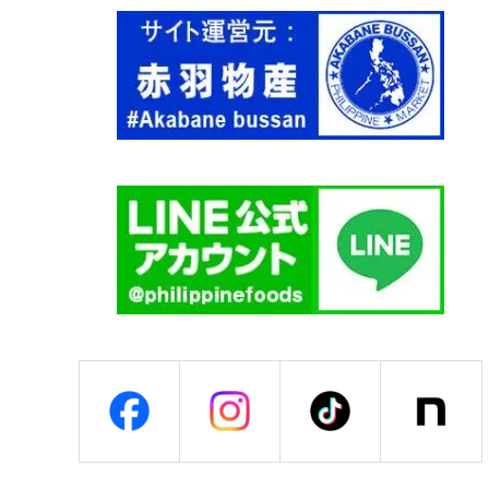
O
N
T
E
】
個