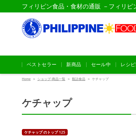
フィリピン食品・食材の通販 －フィリピ
ベストセラー
新商品
セール中
レシピ
Home
ショップ-商品一覧
瓶詰食品
ケチャップ
ケチャップ
ケチャップ のトップ 125