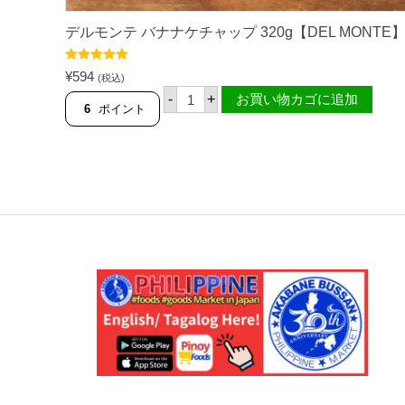
デルモンテ バナナケチャップ 320g【DEL MONTE
5段階中
5.00
¥
594
(税込)
の評価
デ
-
+
お買い物カゴに追加
ル
6
ポイント
モ
ン
テ
バ
ナ
ナ
ケ
チ
ャ
ッ
プ
3
2
0
g
【
D
E
L
M