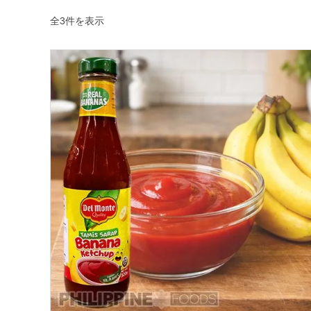
新
全3件を表示
し
い
順