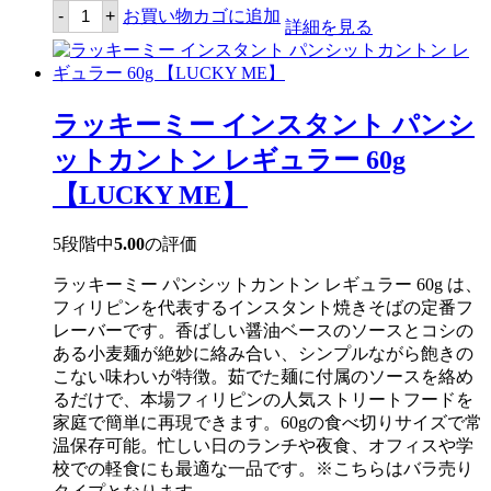
ラ
-
+
お買い物カゴに追加
ッ
詳細を見る
キ
ー
ミ
ー
イ
ラッキーミー インスタント パンシ
ン
ス
ットカントン レギュラー 60g
タ
ン
【LUCKY ME】
ト
パ
ン
5段階中
5.00
の評価
シ
ッ
ラッキーミー パンシットカントン レギュラー 60g は、
ト
カ
フィリピンを代表するインスタント焼きそばの定番フ
ン
レーバーです。香ばしい醤油ベースのソースとコシの
ト
ある小麦麺が絶妙に絡み合い、シンプルながら飽きの
ン
チ
こない味わいが特徴。茹でた麺に付属のソースを絡め
リ
るだけで、本場フィリピンの人気ストリートフードを
マ
家庭で簡単に再現できます。60gの食べ切りサイズで常
ン
シ
温保存可能。忙しい日のランチや夜食、オフィスや学
ー
校での軽食にも最適な一品です。※こちらはバラ売り
60g