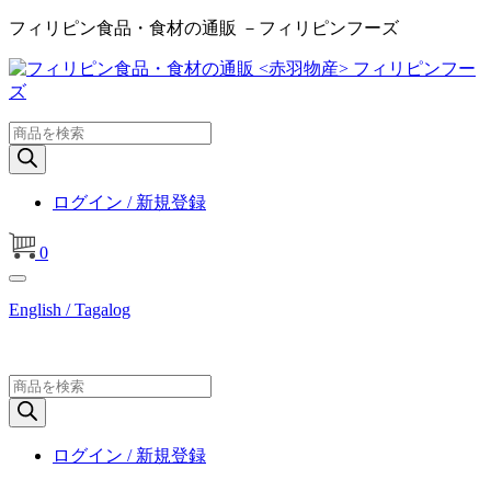
フィリピン食品・食材の通販 －フィリピンフーズ
商
品
検
索
ログイン / 新規登録
0
English / Tagalog
商
品
検
索
ログイン / 新規登録