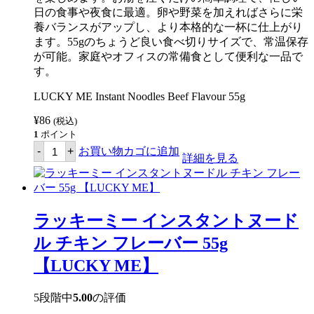
ギ
日の食事や夜食に最適。卵や野菜を加えればさらに栄
ュ
養バランスがアップし、より本格的な一杯に仕上がり
ラ
ー
ます。55gのちょうど良い食べ切りサイズで、常温保存
60g
が可能。家庭やオフィスの常備食として便利な一品で
【LUCKY
す。
ME】
個
LUCKY ME Instant Noodles Beef Flavour 55g
¥
86
(税込)
1
ポイント
ラ
-
+
お買い物カゴに追加
ッ
詳細を見る
キ
ー
ミ
ー
イ
ラッキーミー インスタントヌード
ン
ス
ル チキン フレーバー 55g
タ
ン
【LUCKY ME】
ト
ヌ
ー
5段階中
5.00
の評価
ド
ル