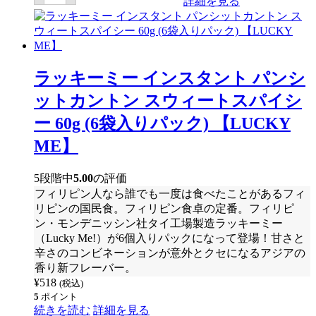
詳細を見る
キ
ー
ミ
ー
イ
ン
ラッキーミー インスタント パンシ
ス
タ
ットカントン スウィートスパイシ
ン
ト
ー 60g (6袋入りパック) 【LUCKY
ヌ
ー
ME】
ド
ル
(マ
5段階中
5.00
の評価
ミ)
チ
フィリピン人なら誰でも一度は食べたことがあるフィ
キ
リピンの国民食。フィリピン食卓の定番。フィリピ
ン
ン・モンデニッシン社タイ工場製造ラッキーミー
フ
レ
（Lucky Me!）が6個入りパックになって登場！甘さと
ー
辛さのコンビネーションが意外とクセになるアジアの
バ
香り新フレーバー。
ー
55g
¥
518
(税込)
(6
5
ポイント
袋
続きを読む
詳細を見る
入