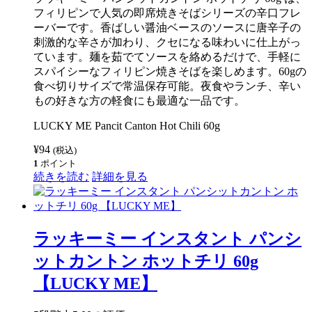
ド
フィリピンで人気の即席焼きそばシリーズの辛口フレ
ル
(マ
ーバーです。香ばしい醤油ベースのソースに唐辛子の
ミ)
刺激的な辛さが加わり、クセになる味わいに仕上がっ
ビ
ています。麺を茹でてソースを絡めるだけで、手軽に
ー
フ
スパイシーなフィリピン焼きそばを楽しめます。60gの
フ
食べ切りサイズで常温保存可能。夜食やランチ、辛い
レ
もの好きな方の軽食にも最適な一品です。
ー
バ
LUCKY ME Pancit Canton Hot Chili 60g
ー
55g
(6
¥
94
(税込)
袋
1
ポイント
入
続きを読む
詳細を見る
り
パ
ッ
ク)
【LUCKY
ラッキーミー インスタント パンシ
ME】
個
ットカントン ホットチリ 60g
【LUCKY ME】