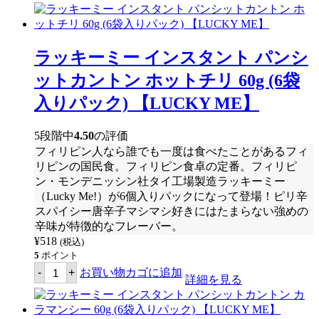
り
パ
ッ
ク)
ラッキーミー インスタント パンシ
【LUCKY
ME】
ットカントン ホットチリ 60g (6袋
個
入りパック) 【LUCKY ME】
5段階中
4.50
の評価
フィリピン人なら誰でも一度は食べたことがあるフィ
リピンの国民食。フィリピン食卓の定番。フィリピ
ン・モンデニッシン社タイ工場製造ラッキーミー
（Lucky Me!）が6個入りパックになって登場！ピリ辛
スパイシー唐辛子マシマシ好きにはたまらない強めの
辛味が特徴的なフレーバー。
¥
518
(税込)
5
ポイント
ラ
-
+
お買い物カゴに追加
ッ
詳細を見る
キ
ー
ミ