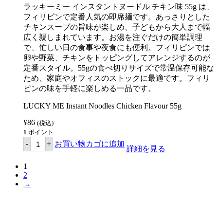
ラッキーミー インスタントヌードル チキン味 55g は、
ビ
ー
フィリピンで定番人気の即席麺です。あっさりとした
フ
チキンスープの旨味が楽しめ、子どもから大人まで幅
フ
広く親しまれています。お湯を注ぐだけの簡単調理
レ
ー
で、忙しい日の食事や夜食にも便利。フィリピンでは
バ
卵や野菜、チキンをトッピングしてアレンジするのが
ー
定番スタイル。55gの食べ切りサイズで常温保存可能な
55g
【LUCKY
ため、家庭やオフィスのストックに最適です。フィリ
ME】
ピンの味を手軽に楽しめる一品です。
個
LUCKY ME Instant Noodles Chicken Flavour 55g
¥
86
(税込)
1
ポイント
ラ
-
+
お買い物カゴに追加
ッ
詳細を見る
キ
ー
1
ミ
2
ー
→
イ
ン
ス
タ
ン