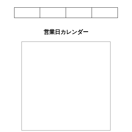
ト
ヌ
ー
ド
ル
チ
営業日カレンダー
キ
ン
フ
レ
ー
バ
ー
55g
【LUCKY
ME】
個