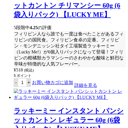
ク)
ス
ットカントン チリマンシー 60g (6
【LUCKY
タ
ME】
ン
袋入りパック) 【LUCKY ME】
個
ト
パ
ン
5段階中
4.25
の評価
シ
フィリピン人なら誰でも一度は食べたことがあるフィ
ッ
ト
リピンの国民食。フィリピン食卓の定番。フィリピ
カ
ン・モンデニッシン社タイ工場製造ラッキーミー
ン
（Lucky Me!）が6個入りパックになって登場！フィリ
ト
ン
ピンの柑橘類カラマンシーのさわやかな酸味と鮮烈な
カ
辛味が特徴的な人気フレーバー。
ラ
¥
518
(税込)
マ
ン
5
ポイント
シ
ラ
-
+
お買い物カゴに追加
ー
ッ
詳細を見る
60g
キ
(6
ー
袋
ミ
入
ー
り
イ
ラッキーミー インスタント パンシ
パ
ン
ッ
ス
ットカントン レギュラー 60g (6袋
ク)
タ
【LUCKY
ン