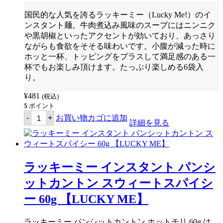
ン
シ
国民的な人気を誇るラッキーミー（
Lucky Me!
）のイ
ッ
ンスタント麺。牛肉煮込み風味のスープにはニンニク
ト
カ
や黒胡椒といったアクセントが効いており、あっさり
ン
ながらも食欲をそそる味わいです。小腹が減った時に
ト
ホッと一杯、トッピングをプラスして満足感のある一
ン
レ
杯でもお楽しみ頂けます。たっぷり楽しめる6袋入
ギ
り。
ュ
ラ
¥
481
(税込)
ー
60g
5
ポイント
(6
ラ
-
+
お買い物カゴに追加
袋
ッ
詳細を見る
入
キ
り
ー
パ
ミ
ッ
ー
ク)
イ
ラッキーミー インスタント パンシ
【LUCKY
ン
ME】
ス
ットカントン スウィートスパイシ
個
タ
ン
ー 60g 【LUCKY ME】
ト
ヌ
ー
ラッキーミー パンシットカントン ホットチリ 60g は、