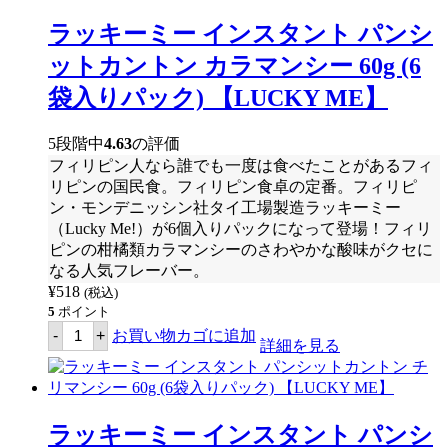
ー
イ
ラッキーミー インスタント パンシ
ン
ス
ットカントン カラマンシー 60g (6
タ
ン
袋入りパック) 【LUCKY ME】
ト
パ
ン
5段階中
4.63
の評価
シ
フィリピン人なら誰でも一度は食べたことがあるフィ
ッ
ト
リピンの国民食。フィリピン食卓の定番。フィリピ
カ
ン・モンデニッシン社タイ工場製造ラッキーミー
ン
（Lucky Me!）が6個入りパックになって登場！フィリ
ト
ン
ピンの柑橘類カラマンシーのさわやかな酸味がクセに
ホ
なる人気フレーバー。
ッ
¥
518
(税込)
ト
チ
5
ポイント
リ
ラ
-
+
お買い物カゴに追加
60g
ッ
詳細を見る
(6
キ
袋
ー
入
ミ
り
ー
パ
イ
ラッキーミー インスタント パンシ
ッ
ン