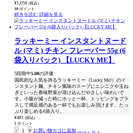
¥
1,058
(税込)
10
ポイント
続きを読む
詳細を見る
ラッキーミー インスタントヌード
ル (マミ) チキン フレーバー 55g (6
袋入りパック) 【LUCKY ME】
5段階中
5.00
の評価
国民的な人気を誇るラッキーミー（
Lucky Me!
）のイ
ンスタント麺。チキン風味のスープにニンニクや玉ね
ぎといった香味野菜が溶け込んだやさしい味わいで
す。
小腹が減った時にホッと一杯、トッピングをプラ
スして満足感のある一杯でもお楽しみ頂けます。たっ
ぷり楽しめる6袋入り。
¥
481
(税込)
5
ポイント
ラ
-
+
お買い物カゴに追加
ッ