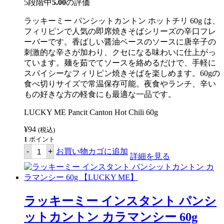
5段階中
5.00
の評価
ラッキーミー パンシットカントン ホットチリ 60g は、
フィリピンで人気の即席焼きそばシリーズの辛口フレ
ーバーです。香ばしい醤油ベースのソースに唐辛子の
刺激的な辛さが加わり、クセになる味わいに仕上がっ
ています。麺を茹でてソースを絡めるだけで、手軽に
スパイシーなフィリピン焼きそばを楽しめます。60gの
食べ切りサイズで常温保存可能。夜食やランチ、辛い
もの好きな方の軽食にも最適な一品です。
LUCKY ME Pancit Canton Hot Chili 60g
¥
94
(税込)
1
ポイント
ラ
-
+
お買い物カゴに追加
ッ
詳細を見る
キ
ー
ミ
ー
イ
ラッキーミー インスタント パンシ
ン
ス
ットカントン カラマンシー 60g
タ