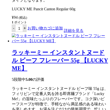
タイプとなります。
【LUCKY
ME】
LUCKY ME Pancit Canton Regular 60g
個
¥
94
(税込)
1
ポイント
ラ
-
+
お買い物カゴに追加
ッ
詳細を見る
キ
ー
ミ
ー
イ
ラッキーミー インスタントヌード
ン
ス
ル ビーフ フレーバー 55g 【LUCKY
タ
ン
ME】
ト
パ
ン
5段階中
5.00
の評価
シ
ッ
ラッキーミー インスタントヌードル ビーフ味 55g は、
ト
カ
フィリピンで定番人気を誇る即席麺ブランド「Lucky
ン
Me!」の旨味たっぷりのフレーバーです。コク深いビ
ト
ーフスープが特徴で、手軽ながら満足感のある味わい
ン
レ
を楽しめます。お湯を注ぐだけの簡単調理で、忙しい