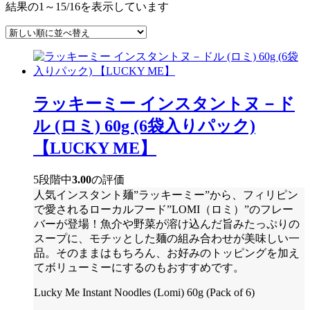
新
結果の1～15/16を表示しています
し
い
順
ラッキーミー インスタントヌ－ド
ル (ロミ) 60g (6袋入りパック)
【LUCKY ME】
5段階中
3.00
の評価
人気インスタント麺”ラッキーミー”から、フィリピン
で愛されるローカルフード”LOMI（ロミ）”のフレー
バーが登場！魚介や野菜が溶け込んだ旨みたっぷりの
スープに、モチッとした麺の組み合わせが美味しい一
品。そのままはもちろん、お好みのトッピングを加え
てボリューミーにするのもおすすめです。
Lucky Me Instant Noodles (Lomi) 60g (Pack of 6)