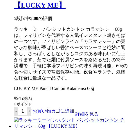
ン
【LUCKY ME】
ト
パ
ン
5段階中
5.00
の評価
シ
ッ
ラッキーミー パンシットカントン カラマンシー 60g
ト
カ
は、フィリピンを代表する人気インスタント焼きそば
ン
の一つです。フィリピンライム「カラマンシー」の爽
ト
やかな酸味が香ばしい醤油ベースのソースと絶妙に調
ン
ホ
和し、さっぱりとしながらもコクのある味わいに仕上
ッ
がります。茹でた麺に付属ソースを絡めるだけの簡単
ト
調理で、手軽に本場フィリピンの味を再現可能。60gの
チ
リ
食べ切りサイズで常温保存可能。夜食やランチ、気軽
60g
な軽食に最適な一品です。
【LUCKY
ME】
LUCKY ME Pancit Canton Kalamansi 60g
個
¥
94
(税込)
1
ポイント
ラ
-
+
お買い物カゴに追加
ッ
詳細を見る
キ
ー
ミ