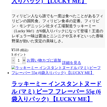
入りパック) 【LUCKY ME】
ME】
ト
個
パ
ン
シ
フィリピン人なら誰でも一度は食べたことがあるフィ
ッ
リピンの国民食。フィリピン食卓の定番。フィリピ
ト
カ
ン・モンデニッシン社タイ工場製造ラッキーミー
ン
（
Lucky Me!
）が
6
個入りパックになって登場！王道の
ト
レギュラー味は醤油とニンニクや玉ネギといった香味
ン
チ
野菜が効いた安定の美味しさ。
リ
マ
¥
518
(税込)
ン
5
ポイント
シ
ラ
ー
-
+
お買い物カゴに追加
ッ
詳細を見る
60g
キ
(6
ー
袋
ミ
入
ー
り
イ
パ
ラッキーミー インスタントヌード
ン
ッ
ス
ク)
ル (マミ) ビーフ フレーバー 55g (6
タ
【LUCKY
ン
ME】
袋入りパック) 【LUCKY ME】
ト
個
パ