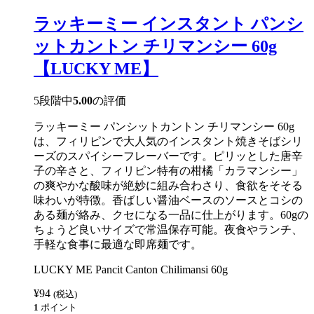
ー
イ
ラッキーミー インスタント パンシ
ン
ス
ットカントン チリマンシー 60g
タ
ン
【LUCKY ME】
ト
パ
ン
5段階中
5.00
の評価
シ
ッ
ラッキーミー パンシットカントン チリマンシー 60g
ト
カ
は、フィリピンで大人気のインスタント焼きそばシリ
ン
ーズのスパイシーフレーバーです。ピリッとした唐辛
ト
子の辛さと、フィリピン特有の柑橘「カラマンシー」
ン
カ
の爽やかな酸味が絶妙に組み合わさり、食欲をそそる
ラ
味わいが特徴。香ばしい醤油ベースのソースとコシの
マ
ある麺が絡み、クセになる一品に仕上がります。60gの
ン
シ
ちょうど良いサイズで常温保存可能。夜食やランチ、
ー
手軽な食事に最適な即席麺です。
60g
【LUCKY
LUCKY ME Pancit Canton Chilimansi 60g
ME】
個
¥
94
(税込)
1
ポイント