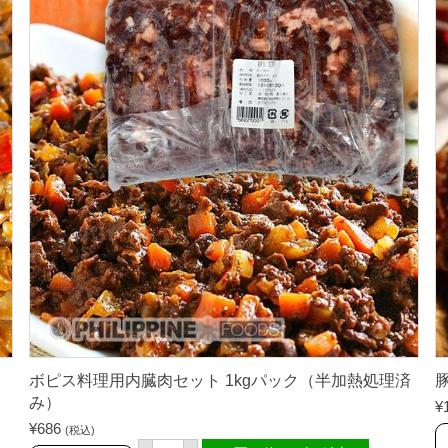
0
g
パ
ッ
ク
個
ボピス料理用内臓肉セット 1kgパック（半加熱処理済
豚
み）
¥
¥
686
(税込)
ボ