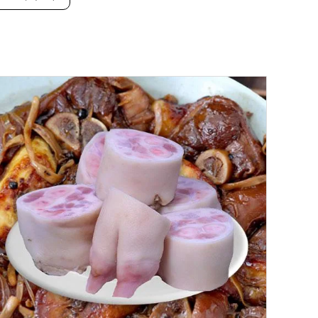
頭
ハ
ー
フ
約
2
k
g
台
個