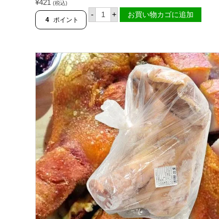
¥
421
(税込)
の評価
パ
-
+
お買い物カゴに追加
ン
4
ポイント
パ
ン
ガ
イ
ズ
ベ
ス
ト
ス
ペ
シ
ャ
ル
ボ
ピ
ス
料
理
用
内
臓
肉
セ
ッ
ト