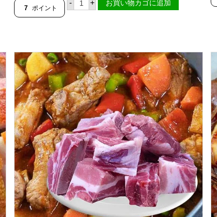
-
+
お買い物カゴに追加
ピ
7
ポイント
ス
料
理
用
内
臓
肉
セ
ッ
ト
1
k
g
パ
ッ
ク
（
半
加
熱
処
理
済
み
）
個