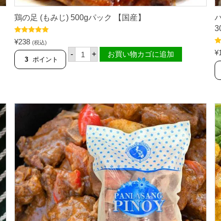
鶏の足 (もみじ) 500gパック 【国産】
3
5段階中
5.00
¥
238
(税込)
の評価
鶏
5
¥
-
+
お買い物カゴに追加
の
の
3
ポイント
足
(
も
み
じ
)
5
0
0
g
パ
ッ
ク
【
国
産
】
個