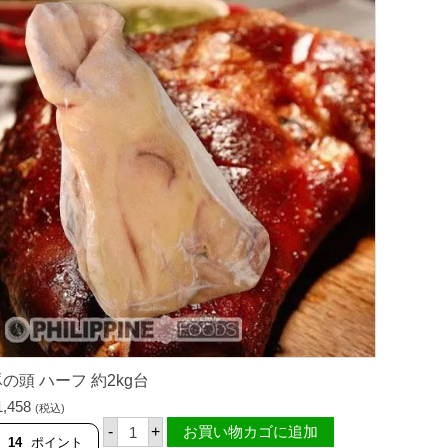
肉
セ
ッ
ト
1
k
g
パ
ッ
ク
（
ト
レ
イ
入
り
）
個
の頭 ハーフ 約2kg台
1,458
(税込)
豚
-
+
お買い物カゴに追加
の
14
ポイント