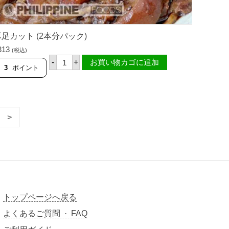
足カット (2本分パック)
313
(税込)
豚
-
+
お買い物カゴに追加
足
3
ポイント
カ
ッ
ト
(
2
本
分
パ
ッ
ク
)
個
トップページへ戻る
よくあるご質問 · FAQ