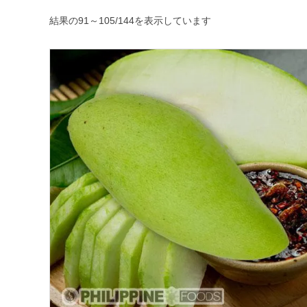
新
結果の91～105/144を表示しています
し
い
順