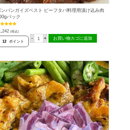
パンパンガイズベスト ビーフタパ料理用漬け込み肉
00gパック
段階中
5.00
1,242
(税込)
評価
パ
-
+
お買い物カゴに追加
ン
12
ポイント
パ
ン
ガ
イ
ズ
ベ
ス
ト
ビ
ー
フ
タ
パ
料
理
用
漬
け
込