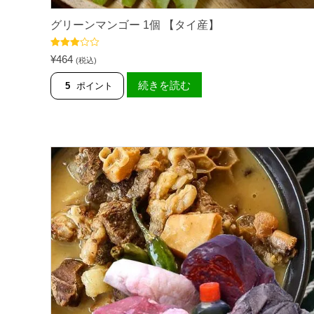
グリーンマンゴー 1個 【タイ産】
5段階中
¥
464
(税込)
3.50
の
評価
続きを読む
5
ポイント