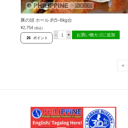
5
0
0
g
個
豚の頭 ホール 約5~6kg台
¥
2,754
(税込)
豚
-
+
お買い物カゴに追加
の
26
ポイント
頭
ホ
ー
ル
約
5
~
6
k
g
台
個