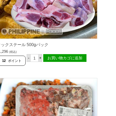
み
肉
3
0
0
g
パ
ッ
ク
個
ックステール 500gパック
1,296
(税込)
オ
-
+
お買い物カゴに追加
ッ
12
ポイント
ク
ス
テ
ー
ル
5
0
0
g
パ
ッ
ク
個