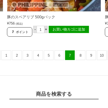
豚のスペアリブ 500gパック
豚
¥
756
¥
(税込)
豚
-
+
お買い物カゴに追加
の
7
ポイント
ス
ペ
ア
リ
ブ
5
1
2
3
4
5
6
7
8
9
10
0
0
g
パ
ッ
ク
個
商品を検索する