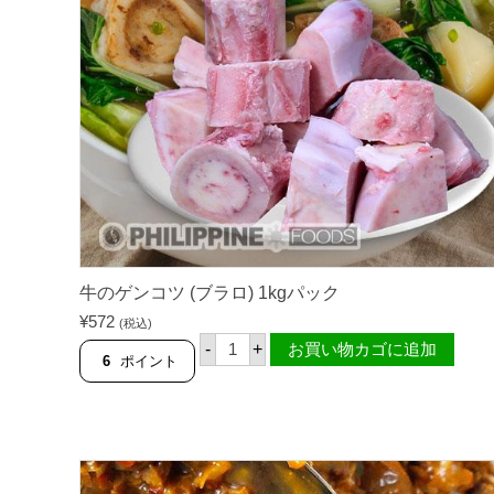
1
k
g
パ
ッ
ク
個
牛のゲンコツ (ブラロ) 1kgパック
¥
572
(税込)
牛
-
+
お買い物カゴに追加
の
6
ポイント
ゲ
ン
コ
ツ
(
ブ
ラ