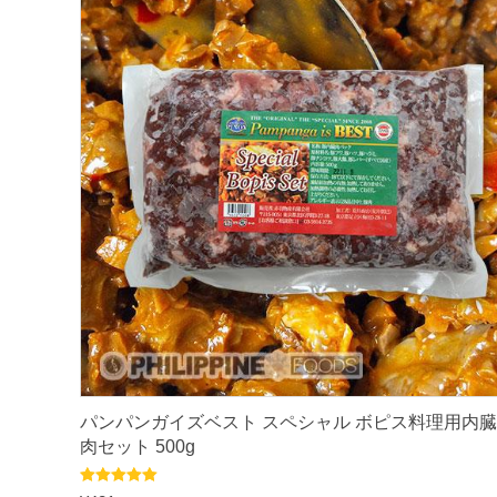
ロ
)
1
k
g
パ
ッ
ク
個
パンパンガイズベスト スペシャル ボピス料理用内臓
肉セット 500g
5段階中
5.00