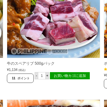
1
k
g
パ
ッ
ク
個
牛のスペアリブ 500gパック
¥
1,134
(税込)
牛
5
¥
-
+
お買い物カゴに追加
の
の
11
ポイント
ス
ペ
ア
リ
ブ
5
0