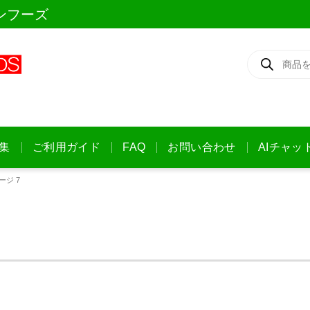
ンフーズ
商
品
検
索
集
ご利用ガイド
FAQ
お問い合わせ
AIチャッ
ージ 7