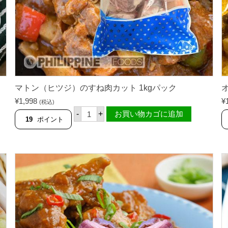
マトン（ヒツジ）のすね肉カット 1kgパック
オ
¥
1,998
¥
(税込)
マ
-
+
お買い物カゴに追加
ト
19
ポイント
ン
（
ヒ
ツ
ジ
）
の
す
ね
肉
カ
ッ
ト