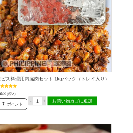
ボピス料理用内臓肉セット 1kgパック（トレイ入り）
段階中
5.00
653
(税込)
評価
ボ
-
+
お買い物カゴに追加
ピ
7
ポイント
ス
料
理
用
内
臓