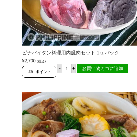
ピナパイタン料理用内臓肉セット 1kgパック
¥
2,700
(税込)
ピ
-
+
お買い物カゴに追加
ナ
25
ポイント
パ
イ
タ
ン
料
理
用
内
臓
肉
セ
ッ
ト