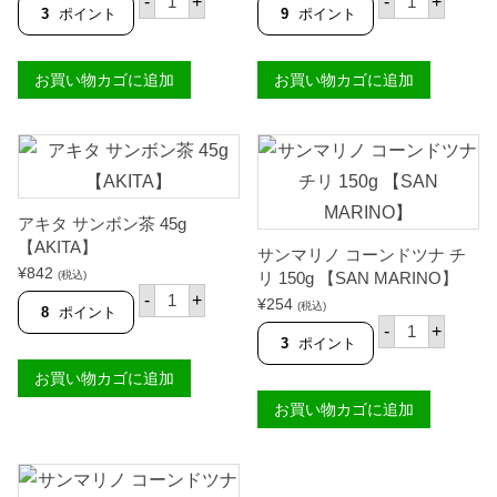
-
+
-
+
キ
キ
R
）
3
ポイント
9
ポイント
タ
タ
】
2
マ
タ
個
3
ジ
ー
g
お買い物カゴに追加
お買い物カゴに追加
ッ
メ
【
ク
リ
K
タ
ッ
N
ッ
ク
O
チ
茶
R
バ
4
R
ー
5
】
ム
g
個
アキタ サンボン茶 45g
1
【
0
A
【AKITA】
サンマリノ コーンドツナ チ
g
K
¥
842
【
I
(税込)
リ 150g 【SAN MARINO】
ア
A
T
-
+
¥
254
キ
(税込)
K
A
8
ポイント
サ
タ
I
】
-
+
ン
サ
3
ポイント
T
個
マ
ン
A
リ
お買い物カゴに追加
ボ
】
ノ
ン
個
お買い物カゴに追加
コ
茶
ー
4
ン
5
ド
g
ツ
【