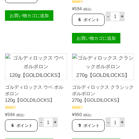
タ
A
マ
S
5段階中
¥
594
(税込)
ン
4.71
の評価
A
ゴ
お買い物カゴに追加
ゴ
-
+
N
ル
6
ポイント
ス
G
デ
チ
P
ィ
ン
I
ロ
茶
N
お買い物カゴに追加
ッ
4
O
ク
5
Y
ス
g
】
ポ
【
個
ル
A
ボ
K
ロ
I
ン
T
カ
A
シ
】
ゴルディロックス ウベ ポル
ゴルディロックス クラシック
ュ
個
ー
ボロン
ポルボロン
ナ
120g【GOLDILOCKS】
270g【GOLDILOCKS】
ッ
ツ
味
5段階中
5段階中
¥
594
¥
950
(税込)
(税込)
4.50
の評価
4.80
の評価
1
ゴ
ゴ
-
+
-
+
2
ル
ル
6
ポイント
9
ポイント
5
デ
デ
g
ィ
ィ
【