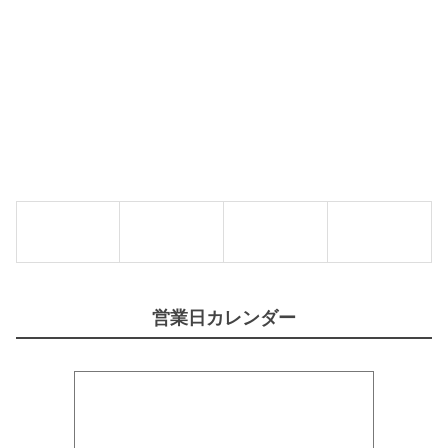
0
g
【
S
A
N
M
A
R
I
N
O
】
個
営業日カレンダー