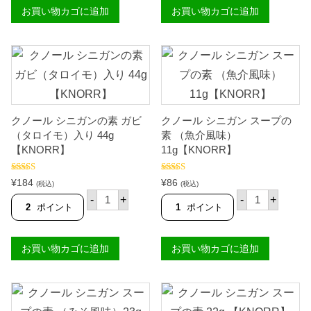
ロ
ロ
G
お買い物カゴに追加
お買い物カゴに追加
ッ
ッ
O
ク
ク
L
ス
ス
D
ウ
ク
I
ベ
ラ
L
ポ
シ
O
ル
ッ
C
ボ
ク
K
ロ
ポ
S
ン
ル
】
クノール シニガンの素 ガビ
クノール シニガン スープの
1
ボ
個
2
ロ
（タロイモ）入り 44g
素 （魚介風味）
0
ン
【KNORR】
11g【KNORR】
g
2
【
7
G
0
5段階中
5.00
5段階
¥
184
¥
86
(税込)
(税込)
の評価
中
3.00
O
g
ク
ク
の評価
-
+
-
+
L
【
ノ
ノ
2
ポイント
1
ポイント
D
G
ー
ー
I
O
ル
ル
L
L
シ
シ
O
D
お買い物カゴに追加
お買い物カゴに追加
ニ
ニ
C
I
ガ
ガ
K
L
ン
ン
S
O
の
ス
】
C
素
ー
個
K
ガ
プ