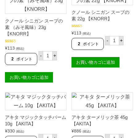
S
ビ
の
】
（
素
個
タ
クノール シニガン スープの
（
ロ
魚
素 22g 【KNORR】
クノール シニガン スープの
イ
介
モ
風
素 （みそ風味）23g
）
味
5段階中
5.00
¥
113
【KNORR】
(税込)
の評価
入
）
ク
-
+
り
1
ノ
2
ポイント
4
1
5段階中
ー
¥
113
(税込)
4.00
の評
4
g
ル
ク
価
-
+
g
【
シ
ノ
2
ポイント
【
K
お買い物カゴに追加
ニ
ー
K
N
ガ
ル
N
O
ン
シ
O
R
お買い物カゴに追加
ス
ニ
R
R
ー
ガ
R
】
プ
ン
】
個
の
ス
個
素
ー
2
プ
2
の
g
素
【
アキタ マジックタッチバーム
（
アキタ ターメリック茶 45g
K
み
10g 【AKITA】
【AKITA】
N
そ
¥
330
¥
886
O
風
(税込)
(税込)
ア
ア
R
味