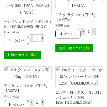
アキタ ラグンディ茶 45g
【AKITA】
パンラサン ピノイ クチンタ 3
¥
886
個 【PANLASANG PINOY】
(税込)
ア
-
+
¥
378
(税込)
キ
9
ポイント
パ
タ
-
+
ン
4
ポイント
ラ
ラ
グ
サ
お買い物カゴに追加
ン
ン
デ
お買い物カゴに追加
ピ
ィ
ノ
茶
イ
4
ク
5
チ
g
ン
【
タ
A
3
K
アキタ マンゴスチン茶 45g
個
I
【
T
【AKITA】
ゴルディロックス ポルボロン
P
A
¥
886
A
(税込)
カシューナッツ味
】
ア
N
個
-
+
125g【GOLDILOCKS】
キ
L
9
ポイント