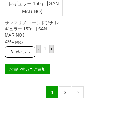
ナ
A
チ
K
リ
I
1
T
5
A
サンマリノ コーンドツナ レ
0
】
g
ギュラー 150g 【SAN
個
【
MARINO】
S
¥
254
A
(税込)
サ
N
-
+
ン
M
3
ポイント
マ
A
リ
R
ノ
I
お買い物カゴに追加
コ
N
ー
O
ン
】
ド
個
ツ
1
2
ナ
レ
ギ
ュ
ラ
ー
1
5