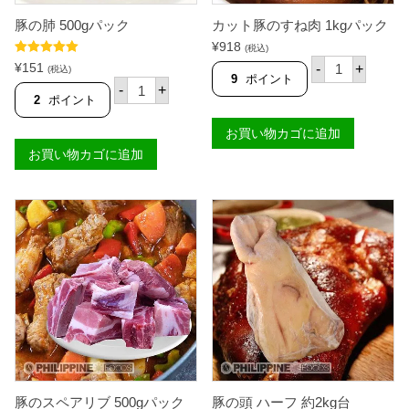
豚の肺 500gパック
カット豚のすね肉 1kgパック
¥
918
(税込)
カ
5段階中
5.00
¥
151
-
+
(税込)
ッ
の評価
9
ポイント
豚
-
+
ト
の
2
ポイント
豚
肺
の
5
お買い物カゴに追加
す
0
ね
お買い物カゴに追加
0
肉
g
1
パ
k
ッ
g
ク
パ
個
ッ
ク
個
豚のスペアリブ 500gパック
豚の頭 ハーフ 約2kg台