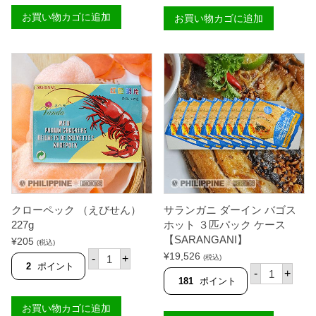
】
ニ
0
お買い物カゴに追加
個
ダ
お買い物カゴに追加
0
ー
-
イ
6
ン
0
バ
0
ゴ
グ
ス
ラ
３
ム
匹
8
パ
k
ッ
g
ク
ケ
ケ
ー
ー
ス
ス
【
【
台
Ｓ
湾
Ａ
クローペック （えびせん）
サランガニ ダーイン バゴス
産
Ｒ
】
227g
ホット ３匹パック ケース
Ａ
個
【SARANGANI】
¥
205
Ｎ
(税込)
ク
Ｇ
¥
19,526
-
+
(税込)
ロ
Ａ
2
ポイント
サ
-
+
ー
Ｎ
ラ
181
ポイント
ペ
Ｉ
ン
ッ
】
ガ
お買い物カゴに追加
ク
個
ニ