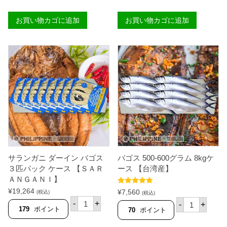
ガ
メ
ニ
ー
お買い物カゴに追加
お買い物カゴに追加
ス
ド
モ
ス
ー
キ
ク
ン
ド
レ
バ
ス
ゴ
ロ
ス
ン
４
ガ
匹
ニ
パ
ー
ッ
サ
ク
ホ
ケ
ッ
ー
ト
ス
5
【
0
サランガニ ダーイン バゴス
バゴス 500-600グラム 8kgケ
Ｓ
0
Ａ
g
３匹パック ケース 【ＳＡＲ
ース 【台湾産】
Ｒ
【
ＡＮＧＡＮＩ】
Ａ
国
5段階中
5.00
¥
19,264
Ｎ
内
¥
7,560
(税込)
(税込)
の評価
Ｇ
サ
製
バ
-
+
-
+
Ａ
ラ
造
ゴ
179
ポイント
70
ポイント
Ｎ
ン
】
ス
Ｉ
ガ
個
5