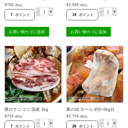
¥
756
¥
1,458
(税込)
(税込)
豚
豚
-
+
-
+
の
の
7
ポイント
14
ポイント
ス
頭
ペ
ハ
ア
ー
お買い物カゴに追加
お買い物カゴに追加
リ
フ
ブ
約
5
2
0
k
0
g
g
台
パ
個
ッ
ク
個
豚のナンコツ 国産 1kg
豚の頭 ホール 約5~6kg台
¥
734
¥
2,754
(税込)
(税込)
豚
豚
-
+
-
+
の
の
7
ポイント
26
ポイント