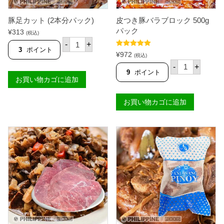
豚足カット (2本分パック)
皮つき豚バラブロック 500g
パック
¥
313
(税込)
豚
-
+
足
3
ポイント
5段階中
5.00
¥
972
カ
(税込)
の評価
皮
ッ
-
+
つ
ト
9
ポイント
き
お買い物カゴに追加
(
豚
2
バ
本
お買い物カゴに追加
ラ
分
ブ
パ
ロ
ッ
ッ
ク
ク
)
5
個
0
0
g
パ
ッ
ク
個