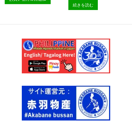
】
-
続きを読む
個
6
0
0
グ
ラ
ム
１
匹
【
台
湾
産
】
個