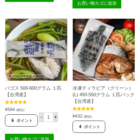
（
お買い物カゴに追加
ダ
え
ー
び
イ
せ
ン
ん
バ
）
ゴ
2
ス
2
ホ
7
ッ
g
ト
個
３
匹
パ
ッ
ク
ケ
ー
バゴス 500-600グラム １匹
冷凍ティラピア（クリーン）
ス
【
【台湾産】
(L) 450-550グラム １匹パック
S
【台湾産】
A
5段階中
5.00
R
¥
594
(税込)
の評価
A
バ
5段階中
5.00
¥
432
-
+
(税込)
N
の評価
ゴ
6
ポイント
G
ス
4
ポイント
A
5
N
0
I
お買い物カゴに追加
0