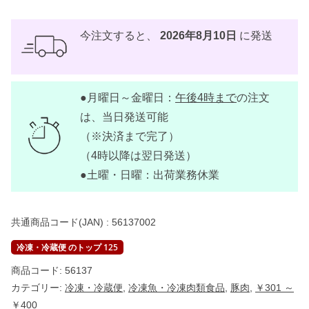
尾
5
0
0
今注文すると、
2026年8月10日
に発送
g
パ
ッ
ク
個
●月曜日～金曜日：
午後4時まで
の注文
は、当日発送可能
（※決済まで完了）
（4時以降は翌日発送）
●土曜・日曜：出荷業務休業
共通商品コード(JAN) :
56137002
冷凍・冷蔵便 のトップ 125
商品コード:
56137
カテゴリー:
冷凍・冷蔵便
,
冷凍魚・冷凍肉類食品
,
豚肉
,
￥301 ～
￥400