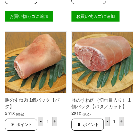
ナ
頭
ン
ホ
コ
ー
お買い物カゴに追加
お買い物カゴに追加
ツ
ル
国
約
産
5
1
~
k
6
g
k
個
g
台
個
豚のすね肉 1個パック【パ
豚のすね肉（切れ目入り） 1
タ】
個パック【パタ／カット】
¥
918
¥
810
(税込)
(税込)
豚
豚
-
+
-
+
の
の
9
ポイント
8
ポイント
す
す
ね
ね