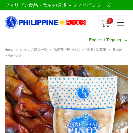
フィリピン食品・食材の通販 －フィリピンフーズ
0
English / Tagalog
Home
ショップ-商品一覧
温度帯で絞り込み
冷凍・冷蔵便
豚の尾
500gパック