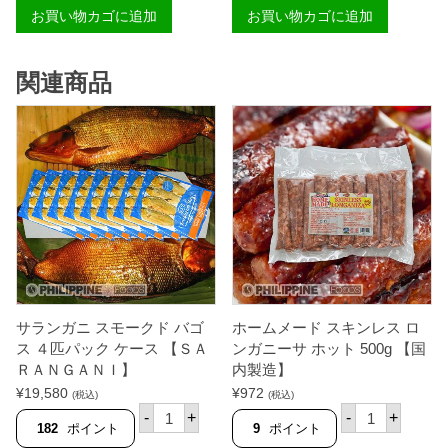
肉
肉
お買い物カゴに追加
お買い物カゴに追加
1
（
個
切
パ
れ
ッ
目
関連商品
ク
入
【
り
パ
）
タ
1
】
個
個
パ
ッ
ク
【
パ
タ
／
カ
ッ
ト
】
サランガニ スモークド バゴ
ホームメード スキンレス ロ
個
ス ４匹パック ケース 【ＳＡ
ンガニーサ ホット 500g 【国
ＲＡＮＧＡＮＩ】
内製造】
¥
19,580
¥
972
(税込)
(税込)
サ
ホ
-
+
-
+
ラ
ー
182
ポイント
9
ポイント
ン
ム