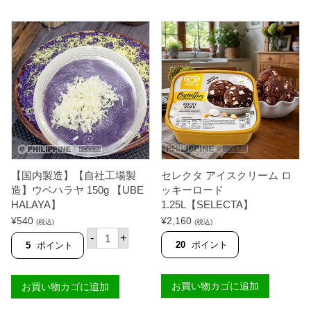
ベ
G
ゲ
ス
U
ッ
ト
E
テ
ス
L
ィ
パ
】
ソ
ニ
個
ー
ッ
ス
シ
フ
ュ
ィ
ブ
リ
レ
ピ
ッ
ノ
ド
ス
2
タ
個
イ
入
【国内製造】【自社工場製
セレクタ アイスクリーム ロ
ル
り
2
造】ウベハラヤ 150g 【UBE
ッキーロード
【
5
HALAYA】
1.25L【SELECTA】
P
0
I
¥
540
¥
2,160
g
(税込)
(税込)
N
【
【
-
+
O
国
C
20
ポイント
5
ポイント
Y
内
L
'
製
A
S
造
R
】
お買い物カゴに追加
お買い物カゴに追加
】
A
個
【
O
自
L