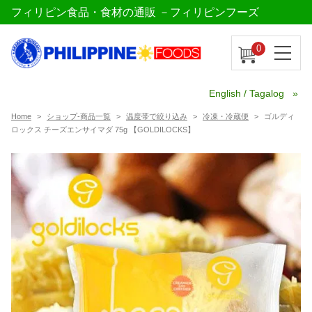
フィリピン食品・食材の通販 －フィリピンフーズ
0
English / Tagalog
Home
ショップ-商品一覧
温度帯で絞り込み
冷凍・冷蔵便
ゴルディ
ロックス チーズエンサイマダ 75g 【GOLDILOCKS】