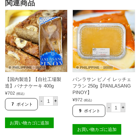
関連商品
【国内製造】【自社工場製
パンラサン ピノイ レッチェ
造】バナナケーキ 400g
フラン 250g【PANLASANG
PINOY】
¥
702
(税込)
【
¥
972
-
+
(税込)
国
7
ポイント
パ
-
+
内
ン
9
ポイント
製
ラ
造
サ
お買い物カゴに追加
】
ン
【
お買い物カゴに追加
ピ
自
ノ
社
イ