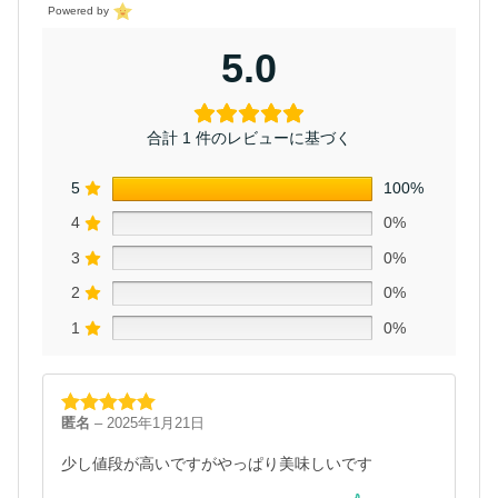
Powered by
5.0
合計 1 件のレビューに基づく
5
100%
4
0%
3
0%
2
0%
1
0%
匿名
–
2025年1月21日
5段階中
5
の
評価
少し値段が高いですがやっぱり美味しいです