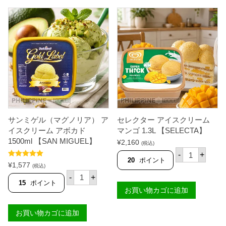
工
レ
場
ッ
製
チ
造
ェ
】
フ
バ
ラ
ナ
ン
ナ
2
ケ
5
ー
0
キ
g
4
【
0
P
0
A
g
サンミゲル（マグノリア） ア
セレクター アイスクリーム
N
個
L
イスクリーム アボカド
マンゴ 1.3L 【SELECTA】
A
1500ml 【SAN MIGUEL】
¥
2,160
(税込)
S
セ
A
-
+
レ
20
ポイント
N
5段階中
5.00
¥
1,577
ク
(税込)
G
の評価
サ
タ
-
+
P
ン
ー
15
ポイント
I
ミ
お買い物カゴに追加
ア
N
ゲ
イ
O
ル
ス
Y
お買い物カゴに追加
（
ク
】
マ
リ
個