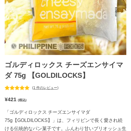
ゴルディロックス チーズエンサイマ
ダ 75g 【GOLDILOCKS】
(
1
件のレビュー)
1
件の利用者
¥
421
評価に基づ
(税込)
く5段階評
価のうち、
「ゴルディロックス チーズエンサイマダ
5.00
点
75g【GOLDILOCKS】」は、フィリピンで長く愛され続
ける伝統的なパン菓子です。ふんわり甘いブリオッシュ生