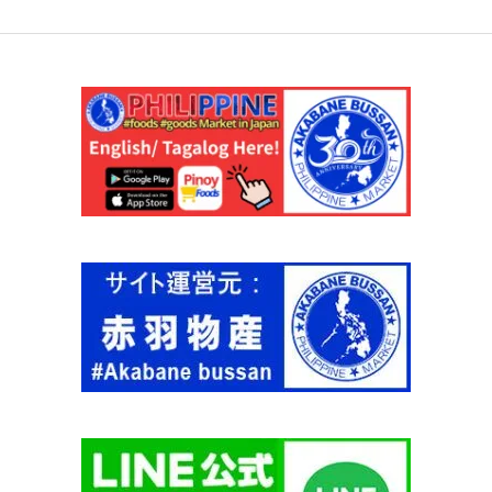
社
E
工
】
場
個
製
造
】
ウ
ベ
ハ
ラ
ヤ
1
5
0
g
【
U
B
E
H
A
L
A
Y
A
】
個