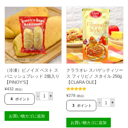
グ
ー
ノ
ム
リ
マ
ア
ン
）
ゴ
ア
1
イ
.
ス
3
ク
L
リ
【
ー
S
ム
E
ア
L
ボ
E
カ
C
（冷凍）ピノイズ ベスト ス
クララオレ スパゲッティソー
ド
T
1
パニッシュブレッド 2個入り
ス フィリピノ スタイル 250g
A
5
】
【PINOY’S】
【CLARA OLE】
0
個
¥
432
0
(税込)
（
m
5段階中
5.00
¥
278
-
+
(税込)
冷
l
の評価
4
ポイント
ク
-
+
凍
【
ラ
3
ポイント
）
S
ラ
ピ
A
オ
お買い物カゴに追加
ノ
N
レ
イ
M
お買い物カゴに追加
ス
ズ
I
パ