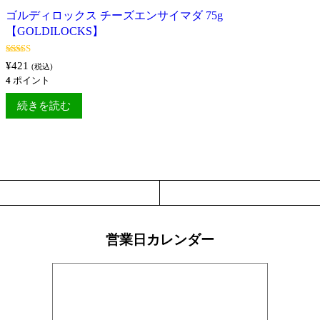
ゴルディロックス チーズエンサイマダ 75g
【GOLDILOCKS】
5段階中
5.00
¥
421
(税込)
の評価
4
ポイント
続きを読む
営業日カレンダー