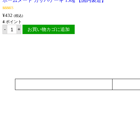
ホームメード カサバケーキ 150g 【国内製造】
5段階
¥
432
(税込)
中
3.00
4
ポイント
の評価
ホ
-
+
お買い物カゴに追加
ー
ム
メ
ー
ド
カ
サ
バ
ケ
ー
キ
150g
【国
内
製
造】
個