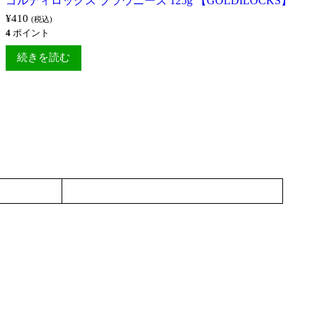
ゴルディロックス ブラウニーズ 125g 【GOLDILOCKS】
¥
410
(税込)
4
ポイント
続きを読む