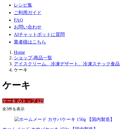
レシピ集
ご利用ガイド
FAQ
お問い合わせ
AIチャットボットに質問
業者様はこちら
Home
ショップ-商品一覧
アイスクリーム、冷凍デザート、冷凍スナック食品
ケーキ
ケーキ
ケーキ のトップ 125
新
全3件を表示
し
い
順