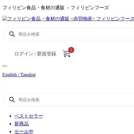
フィリピン食品・食材の通販 －フィリピンフーズ
商
品
検
索
0
ログイン / 新規登録
English / Tagalog
商
品
検
索
ベストセラー
新商品
セール中