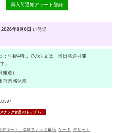
再入荷通知アラート登録
、
2026年8月6日
に発送
日：
午後4時まで
の注文は、当日発送可能
了）
日発送）
出荷業務休業
00397
ナック食品 のトップ 125
凍デザート、冷凍スナック食品
,
ケーキ
,
デザート