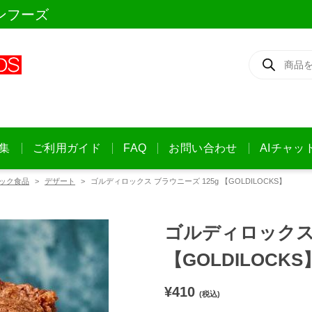
ンフーズ
商
品
検
索
集
ご利用ガイド
FAQ
お問い合わせ
AIチャッ
ック食品
デザート
ゴルディロックス ブラウニーズ 125g 【GOLDILOCKS】
ゴルディロックス 
【GOLDILOCKS
¥
410
(税込)