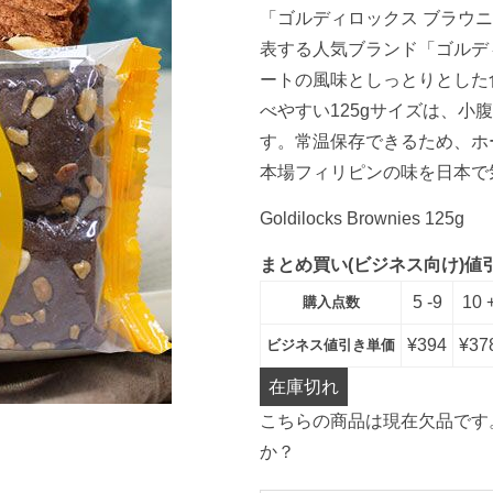
「ゴルディロックス ブラウニー
表する人気ブランド「ゴルデ
ートの風味としっとりとした
べやすい125gサイズは、
す。常温保存できるため、ホ
本場フィリピンの味を日本で
Goldilocks Brownies 125g
まとめ買い(ビジネス向け)値
5 -9
10 
購入点数
¥
394
¥
37
ビジネス値引き単価
在庫切れ
こちらの商品は現在欠品です
か？