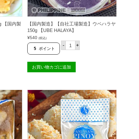
g 【国内製
【国内製造】【自社工場製造】ウベハラヤ
150g 【UBE HALAYA】
¥
540
(税込)
【
-
+
国
5
ポイント
内
製
造
お買い物カゴに追加
】
【
自
社
工
場
製
造
】
ウ
ベ
ハ
ラ
ヤ
1