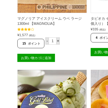
マグノリア アイスクリーム ウベ ラージ
タピオカ ゼ
1300ml 【MAGNOLIA】
個入り）【
¥
335
(税込)
5段階中
¥
1,577
(税込)
4.56
の評価
4
ポイ
マ
-
+
グ
15
ポイント
ノ
リ
お買い物
ア
お買い物カゴに追加
ア
イ
ス
ク
リ
ー
ム
ウ
ベ
ラ
ー
ジ
1