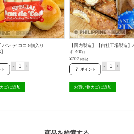
内
2
製
個
造
入
】
り
個
）
【
V
A
R
 パン デ ココ 8個入り
【国内製造】【自社工場製造】
A
F
S】
キ 400g
O
¥
702
(税込)
O
ジ
【
D
-
+
-
+
ン
国
ント
7
ポイント
S
キ
内
】
ー
製
個
ズ
造
カゴに追加
お買い物カゴに追加
パ
】
ン
【
デ
自
コ
社
コ
工
8
場
個
製
入
造
り
】
【
バ
商品を検索する