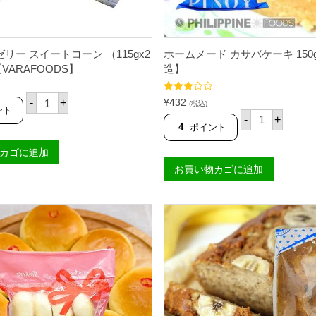
リー スイートコーン （115gx2
ホームメード カサバケーキ 150
VARAFOODS】
造】
タ
5段階
¥
432
-
+
(税込)
ピ
中
3.00
ント
ホ
の評価
-
+
オ
ー
4
ポイント
カ
ム
ゼ
メ
カゴに追加
リ
ー
ー
お買い物カゴに追加
ド
ス
カ
イ
サ
ー
バ
ト
ケ
コ
ー
ー
キ
ン
1
（
5
1
0
1
g
5
【
g
国
x