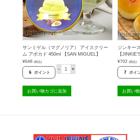
3
0
0
m
l
【
M
A
G
N
サンミゲル（マグノリア） アイスクリー
ジンキーズ
O
ム アボカド 450ml 【SAN MIGUEL】
【JINKIE’
L
I
¥
648
¥
702
(税込)
(税込)
A
サ
-
+
】
ン
6
ポイント
7
ポイ
個
ミ
ゲ
ル
お買い物カゴに追加
お買い物
（
マ
グ
ノ
リ
ア
）
ア
イ
ス