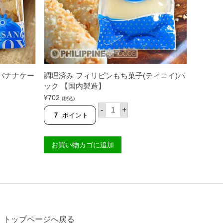
5
0
g
【
U
B
E
H
A
バナナケー
調理済み フィリピンもち菓子(ティコイ)パ
L
A
ック 【国内製造】
Y
¥
702
(税込)
A
調
】
-
+
理
7
ポイント
個
済
み
フ
お買い物カゴに追加
ィ
リ
ピ
ン
も
ち
菓
子
(
テ
トップページへ戻る