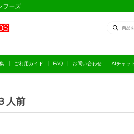
ンフーズ
商
品
検
索
集
ご利用ガイド
FAQ
お問い合わせ
AIチャッ
３人前