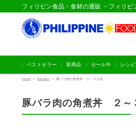
フィリピン食品・食材の通販 －フィリピ
ベストセラー
新商品
セール中
レシピ
Home
Recipes
豚バラ肉の角煮丼 ２～３人前
豚バラ肉の角煮丼 ２～