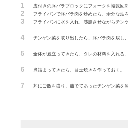
1
皮付きの豚バラブロックにフォークを複数回刺
2
フライパンで豚バラ肉を炒めたら、余分な油
3
フライパンに水を入れ、沸騰させながらチン
4
チンゲン菜を取り出したら、豚バラ肉を戻し
5
全体が煮立ってきたら、タレの材料を入れる
6
煮詰まってきたら、目玉焼きを作っておく。
7
丼にご飯を盛り、茹でてあったチンゲン菜を