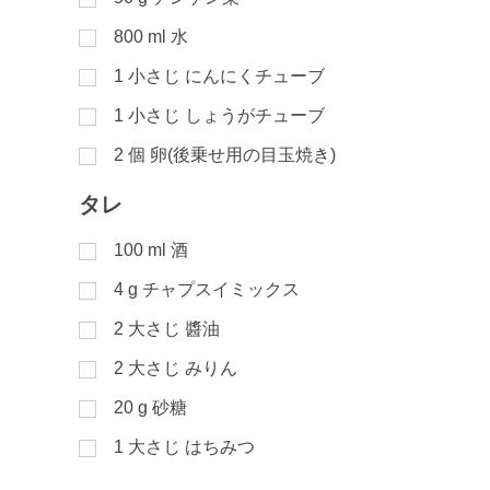
800
ml
水
1
小さじ
にんにくチューブ
1
小さじ
しょうがチューブ
2
個
卵(後乗せ用の目玉焼き)
タレ
100
ml
酒
4
g
チャプスイミックス
2
大さじ
醬油
2
大さじ
みりん
20
g
砂糖
1
大さじ
はちみつ