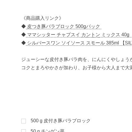
《商品購入リンク》
◆
皮つき豚バラブロック 500gパック
◆
ママシッター チャプスイ
カントン
ミックス 40g 【
◆
シルバースワン ソイソース スモール 385ml 【SIL
ジューシーな皮付き豚バラ肉を、にんにくやしょう
コクとまろやかさが加わり、お子様から大人まで大
500
g
皮付き豚バラブロック
50
g
チンゲン菜