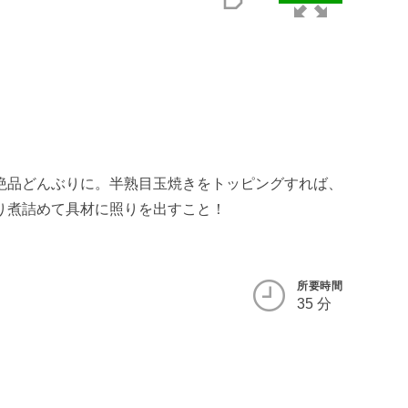
絶品どんぶりに。半熟目玉焼きをトッピングすれば、
り煮詰めて具材に照りを出すこと！
所要時間
35 分