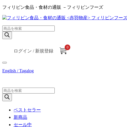
フィリピン食品・食材の通販 －フィリピンフーズ
商
品
検
索
0
ログイン / 新規登録
English / Tagalog
商
品
検
索
ベストセラー
新商品
セール中