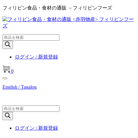
フィリピン食品・食材の通販 －フィリピンフーズ
商
品
検
索
ログイン / 新規登録
0
English / Tagalog
商
品
検
索
ログイン / 新規登録