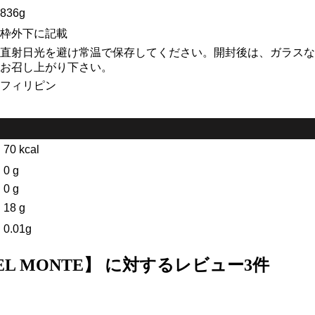
836g
枠外下に記載
直射日光を避け常温で保存してください。
開封後は、ガラスな
お召し上がり下さい。
フィリピン
70 kcal
0 g
0 g
18 g
0.01g
L MONTE】
に対するレビュー3件