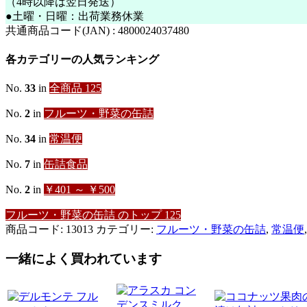
（4時以降は翌日発送）
ツ
●土曜・日曜：出荷業務休業
カ
ク
共通商品コード(JAN) :
4800024037480
テ
ル
各カテゴリーの人気ランキング
836g
【DEL
MONTE】
No.
33
in
全商品 125
個
No.
2
in
フルーツ・野菜の缶詰
No.
34
in
常温便
No.
7
in
缶詰食品
No.
2
in
￥401 ～ ￥500
フルーツ・野菜の缶詰 のトップ 125
商品コード:
13013
カテゴリー:
フルーツ・野菜の缶詰
,
常温便
一緒によく買われています