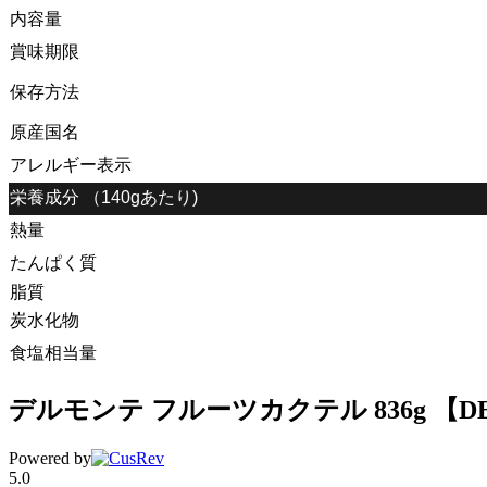
内容量
賞味期限
保存方法
原産国名
アレルギー表示
栄養成分 （140gあたり)
熱量
たんぱく質
脂質
炭水化物
食塩相当量
デルモンテ フルーツカクテル 836g 【DE
Powered by
5.0