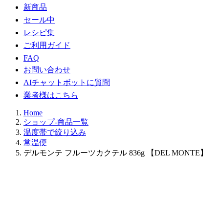
新商品
セール中
レシピ集
ご利用ガイド
FAQ
お問い合わせ
AIチャットボットに質問
業者様はこちら
Home
ショップ-商品一覧
温度帯で絞り込み
常温便
デルモンテ フルーツカクテル 836g 【DEL MONTE】