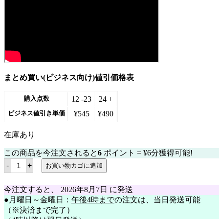
まとめ買い(ビジネス向け)値引価格表
12 -23
24 +
購入点数
¥
545
¥
490
ビジネス値引き単価
在庫あり
この商品を今注文されると
6
ポイント =
¥
6
分獲得可能!
デ
-
+
お買い物カゴに追加
ル
モ
ン
今注文すると、
2026年8月7日
に発送
テ
●月曜日～金曜日：
午後4時まで
の注文は、当日発送可能
フ
ル
（※決済まで完了）
ー