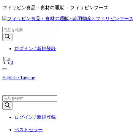
フィリピン食品・食材の通販 －フィリピンフーズ
商
品
検
索
ログイン / 新規登録
0
English / Tagalog
商
品
検
索
ログイン / 新規登録
ベストセラー