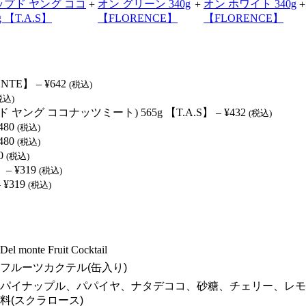
+
+
+
ONTE】
–
¥
642
(税込)
税込)
ング ココナッツミート) 565g 【T.A.S】
–
¥
432
(税込)
480
(税込)
480
(税込)
0
(税込)
】
–
¥
319
(税込)
–
¥
319
(税込)
Del monte Fruit Cocktail
フルーツカクテル(缶入り)
パイナップル、パパイヤ、ナタデココ、砂糖、チェリー、レモン
料(スクラロース)