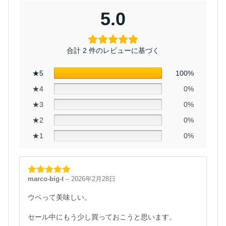
5.0
合計 2 件のレビューに基づく
★5
100%
★4
0%
★3
0%
★2
0%
★1
0%
marco-big-t
–
2026年2月28日
5段階中
5
の
評価
ウベって美味しい。
セール中にもう少し買っておこうと思います。