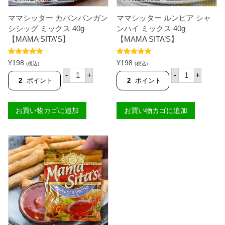
A
M
S
A
I
ママシッター カパンパンガン
ママシッター ルンピア シャ
M
T
A
シシッグ ミックス 40g
ンハイ ミックス 40g
A
S
【MAMA SITA’S】
【MAMA SITA’S】
'
I
S
T
】
A
5段階中
5.00
5段階中
5.00
¥
198
¥
198
個
(税込)
(税込)
'
の評価
の評価
マ
マ
-
+
-
+
S
マ
マ
2
ポイント
2
ポイント
】
シ
シ
個
ッ
ッ
タ
タ
お買い物カゴに追加
お買い物カゴに追加
ー
ー
カ
ル
パ
ン
ン
ピ
パ
ア
ン
シ
ガ
ャ
ン
ン
シ
ハ
シ
イ
ッ
ミ
グ
ッ
ミ
ク
ッ
ス
ク
4