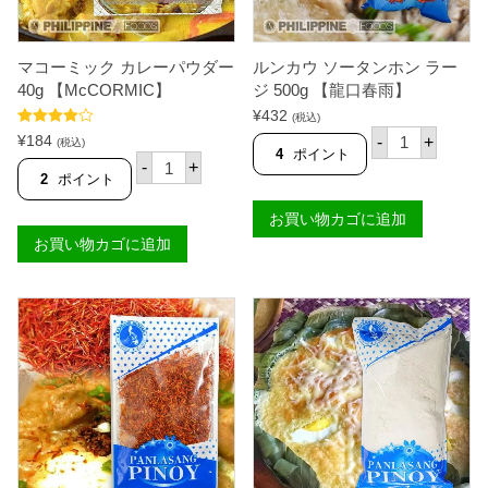
g
個
【
K
マコーミック カレーパウダー
ルンカウ ソータンホン ラー
N
O
40g 【McCORMIC】
ジ 500g 【龍口春雨】
R
¥
432
(税込)
R
ル
5段階中
】
¥
184
-
+
(税込)
ン
4.50
の評価
4
ポイント
個
マ
-
+
カ
コ
2
ポイント
ウ
ー
ソ
ミ
お買い物カゴに追加
ー
ッ
タ
お買い物カゴに追加
ク
ン
カ
ホ
レ
ン
ー
ラ
パ
ー
ウ
ジ
ダ
5
ー
0
4
0
0
g
g
【
【
龍
M
口
c
春