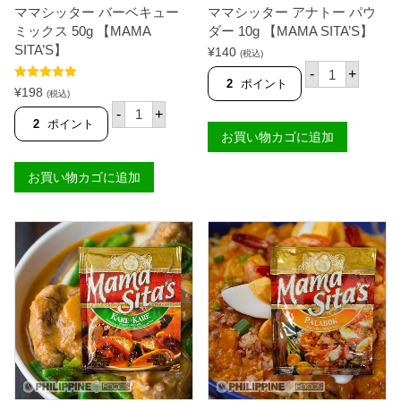
T
ママシッター バーベキュー
ママシッター アナトー パウ
【
A
M
ミックス 50g 【MAMA
ダー 10g 【MAMA SITA’S】
'
A
SITA’S】
¥
140
S
(税込)
M
】
マ
A
-
+
個
マ
2
ポイント
S
5段階中
5.00
¥
198
シ
(税込)
I
の評価
マ
ッ
-
+
T
マ
タ
2
ポイント
A
シ
お買い物カゴに追加
ー
'
ッ
ア
S
タ
ナ
】
お買い物カゴに追加
ー
ト
個
バ
ー
ー
パ
ベ
ウ
キ
ダ
ュ
ー
ー
1
ミ
0
ッ
g
ク
【
ス
M
5
A
0
M
g
A
【
S
M
I