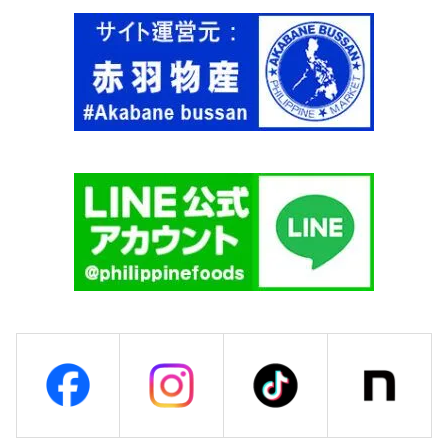
L
O
U
R
】
個