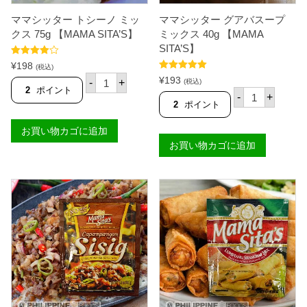
S
理
I
ママシッター トシーノ ミッ
ママシッター グアバスープ
の
T
素
クス 75g 【MAMA SITA’S】
ミックス 40g 【MAMA
A
）
'
SITA’S】
5
S
5段階中
7
¥
198
】
(税込)
4.67
の評価
g
マ
個
5段階中
5.00
¥
193
-
+
(税込)
【
の評価
マ
2
ポイント
マ
-
+
M
シ
マ
2
ポイント
A
ッ
シ
M
タ
ッ
A
お買い物カゴに追加
ー
タ
S
ト
お買い物カゴに追加
ー
I
シ
グ
T
ー
ア
A
ノ
バ
’
ミ
ス
S
ッ
ー
】
ク
プ
個
ス
ミ
7
ッ
5
ク
g
ス
【
4
M
0
A
g
M
【