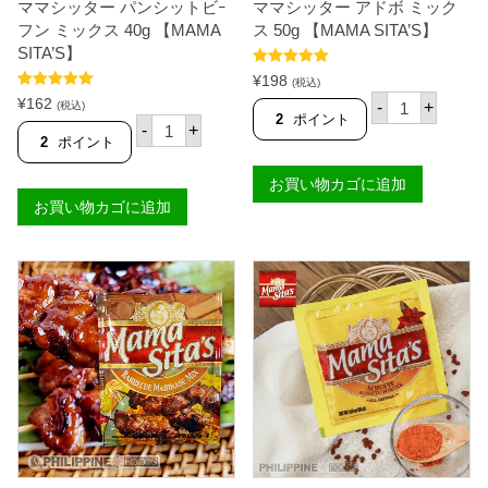
ママシッター パンシットビｰ
ママシッター アドボ ミック
ー
g
プ
【
フン ミックス 40g 【MAMA
ス 50g 【MAMA SITA’S】
の
K
SITA’S】
素
N
5段階中
5.00
)
O
¥
198
(税込)
の評価
4
R
マ
5段階中
5.00
¥
162
-
+
(税込)
4
R
の評価
マ
2
ポイント
マ
-
+
g
】
シ
マ
2
ポイント
【
個
ッ
シ
K
タ
ッ
N
お買い物カゴに追加
ー
タ
O
ア
お買い物カゴに追加
ー
R
ド
パ
R
ボ
ン
】
ミ
シ
個
ッ
ッ
ク
ト
ス
ビ
5
ｰ
0
フ
g
ン
【
ミ
M
ッ
A
ク
M
ス
A
4
S
0
I
g