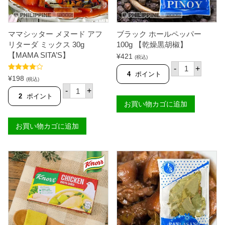
5
7
g
【
ママシッター メヌード アフ
ブラック ホールペッパー
M
リターダ ミックス 30g
100g 【乾燥黒胡椒】
A
【MAMA SITA’S】
M
¥
421
(税込)
A
ブ
-
+
S
ラ
4
ポイント
5段階中
¥
198
I
ッ
(税込)
4.67
の評価
マ
T
ク
-
+
マ
A
ホ
2
ポイント
シ
'
お買い物カゴに追加
ー
ッ
S
ル
タ
】
ペ
お買い物カゴに追加
ー
個
ッ
メ
パ
ヌ
ー
ー
1
ド
0
ア
0
フ
g
リ
【
タ
乾
ー
燥
ダ
黒
ミ
胡
ッ