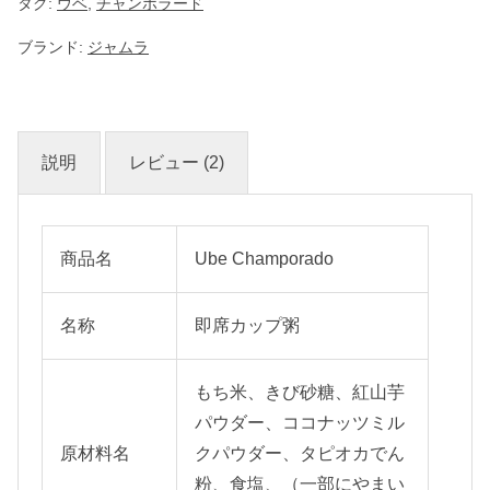
タグ:
個
ウベ
,
チャンポラード
ブランド:
ジャムラ
説明
レビュー (2)
商品名
Ube Champorado
名称
即席カップ粥
もち米、きび砂糖、紅山芋
パウダー、ココナッツミル
原材料名
クパウダー、タピオカでん
粉、食塩、（一部にやまい