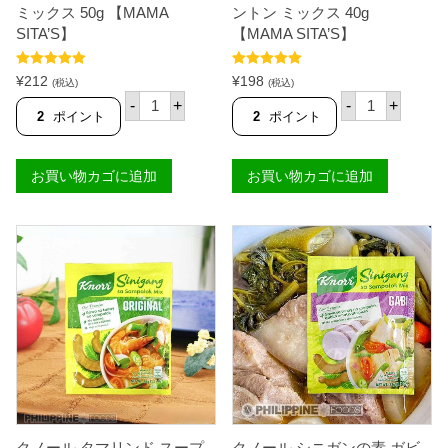
ミックス 50g 【MAMA
ントン ミックス 40g
SITA’S】
【MAMA SITA’S】
5段階中
5.00
5段階中
5.00
¥
212
¥
198
(税込)
(税込)
の評価
の評価
マ
マ
-
+
-
+
マ
マ
2
ポイント
2
ポイント
シ
シ
ッ
ッ
タ
タ
お買い物カゴに追加
お買い物カゴに追加
ー
ー
カ
チ
ル
ャ
デ
プ
レ
ス
ー
イ
タ
カ
ミ
ン
ッ
ト
ク
ン
ス
ミ
5
ッ
0
ク
g
ス
【
4
M
0
A
g
クノール タマリンド スープ
クノール シニガンの素 ガビ