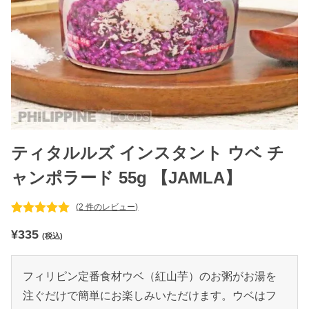
ティタルルズ インスタント ウベ チ
ャンポラード 55g 【JAMLA】
(
2
件のレビュー)
2
件の利用者
¥
335
評価に基づ
(税込)
く5段階評
価のうち、
5.00
点
フィリピン定番食材ウベ（紅山芋）のお粥がお湯を
注ぐだけで簡単にお楽しみいただけます。ウベはフ