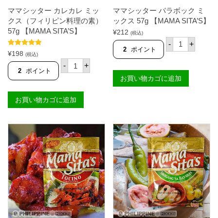
A
T
ママシッター カレカレ ミッ
ママシッター パラボック ミ
M
A
A
クス（フィリピン料理の素）
ックス 57g 【MAMA SITA’S】
'
S
S
57g 【MAMA SITA’S】
¥
212
(税込)
I
】
マ
T
-
+
個
マ
2
ポイント
A
5段階中
5.00
¥
198
シ
(税込)
'
の評価
マ
ッ
-
+
S
マ
タ
2
ポイント
】
シ
お買い物カゴに追加
ー
個
ッ
パ
タ
ラ
お買い物カゴに追加
ー
ボ
カ
ッ
レ
ク
カ
ミ
レ
ッ
ミ
ク
ッ
ス
ク
5
ス
7
（
g
フ
【
ィ
M
リ
A
ピ
M
ン
A
料