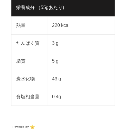
栄養成分 （55gあたり)
熱量
220 kcal
たんぱく質
3 g
脂質
5 g
炭水化物
43 g
食塩相当量
0.4g
Powered by