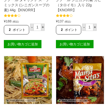
M
【
A
M
ミックス (シニガンスープの
（タロイモ）入り 22g
S
A
素) 44g 【KNORR】
【KNORR】
I
M
T
A
A
S
5段階中
5段階中
¥
188
¥
137
(税込)
(税込)
'
I
4.91
の評価
4.80
の評価
ク
ク
-
+
-
+
S
T
ノ
ノ
2
ポイント
2
ポイント
】
A
ー
ー
個
'
ル
ル
S
タ
シ
】
お買い物カゴに追加
お買い物カゴに追加
マ
ニ
個
リ
ガ
ン
ン
ド
の
ス
素
ー
ガ
プ
ビ
ミ
（
ッ
タ
ク
ロ
ス
イ
(
モ
シ
）
ニ
入
ガ
り
ン
2
ス
2