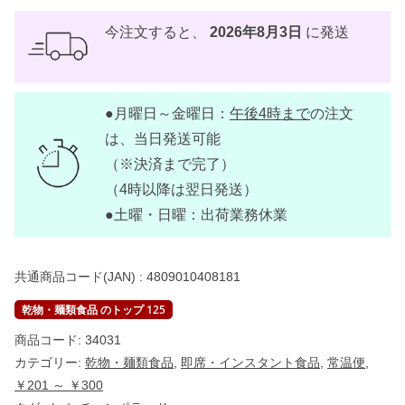
ル
ル
ズ
今注文すると、
2026年8月3日
に発送
イ
ン
ス
タ
ン
●月曜日～金曜日：
午後4時まで
の注文
ト
ウ
は、当日発送可能
ベ
チ
（※決済まで完了）
ャ
（4時以降は翌日発送）
ン
ポ
●土曜・日曜：出荷業務休業
ラ
ー
ド
5
共通商品コード(JAN) :
4809010408181
5
g
【
乾物・麺類食品 のトップ 125
J
A
商品コード:
34031
M
カテゴリー:
乾物・麺類食品
,
即席・インスタント食品
,
常温便
,
L
A
￥201 ～ ￥300
】