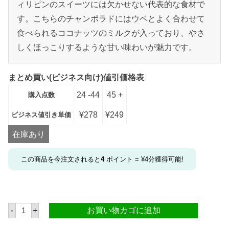
ィリピンのスイーツには欠かせない代表的な食材で
す。こちらのチャンポラドにはウベとよく合わせて
食べられるココナッツのミルクが入っており、やさ
しくほっこりするような甘い味わいが魅力です。
まとめ買い(ビジネス向け)値引価格表
24 -44
45 +
購入点数
¥
278
¥
249
ビジネス値引き単価
在庫あり
この商品を今注文されると
4
ポイント =
¥
4
分獲得可能!
テ
-
+
お買い物カゴに追加
ィ
タ