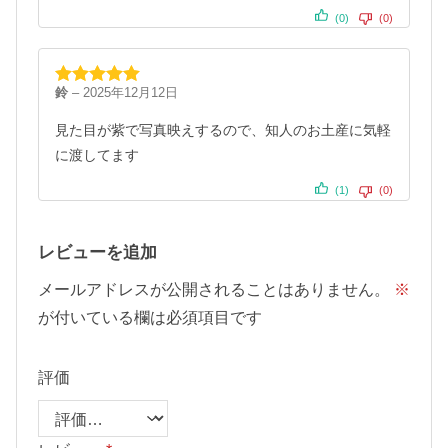
(0)
(0)
鈴
–
2025年12月12日
5段階中
5
の
評価
見た目が紫で写真映えするので、知人のお土産に気軽
に渡してます
(1)
(0)
レビューを追加
メールアドレスが公開されることはありません。
※
が付いている欄は必須項目です
評価