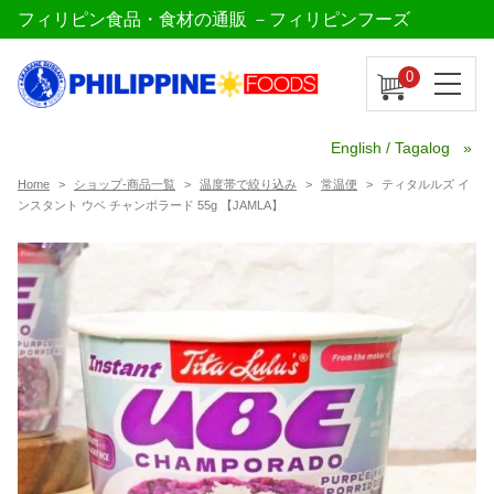
フィリピン食品・食材の通販 －フィリピンフーズ
0
English / Tagalog
Home
ショップ-商品一覧
温度帯で絞り込み
常温便
ティタルルズ イ
ンスタント ウベ チャンポラード 55g 【JAMLA】