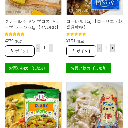
椒
ク
】
ス
個
3
0
クノール チキン ブロス キュ
ローレル 10g 【ローリエ・乾
g
【
ーブ ラージ 60g 【KNORR】
燥月桂樹】
M
A
5段階中
5.00
5段階中
5.00
M
¥
279
¥
151
(税込)
(税込)
の評価
の評価
A
ク
ロ
-
+
-
+
S
ノ
ー
3
ポイント
2
ポイント
I
ー
レ
T
ル
ル
A
チ
1
'
お買い物カゴに追加
お買い物カゴに追加
キ
0
S
ン
g
】
ブ
【
個
ロ
ロ
ス
ー
キ
リ
ュ
エ
ー
・
ブ
乾
ラ
燥
ー
月
ジ
桂
6
樹
0
】