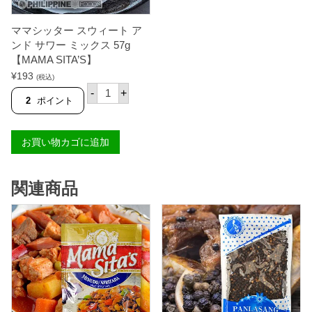
ス
0
4
g
ママシッター スウィート ア
0
【
g
M
ンド サワー ミックス 57g
【
A
【MAMA SITA’S】
M
M
¥
193
A
A
(税込)
M
マ
S
-
+
A
マ
I
2
ポイント
S
シ
T
I
ッ
A
T
タ
'
お買い物カゴに追加
A
ー
S
'
ス
】
S
ウ
個
】
ィ
関連商品
個
ー
ト
ア
ン
ド
サ
ワ
ー
ミ
ッ
ク
ス