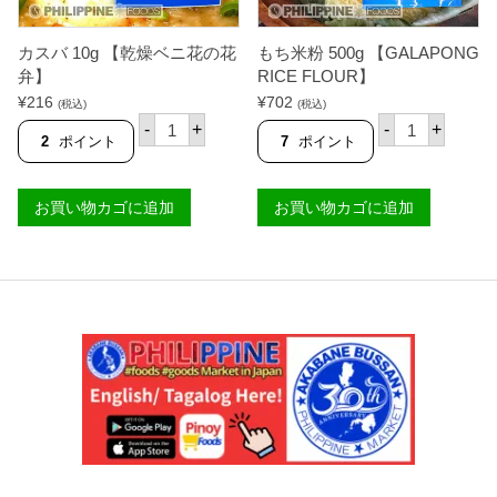
C
雨
O
】
R
個
カスバ 10g 【乾燥ベニ花の花
もち米粉 500g 【GALAPONG
M
I
弁】
RICE FLOUR】
C
¥
216
¥
702
(税込)
(税込)
】
カ
も
個
-
+
-
+
ス
ち
2
ポイント
7
ポイント
バ
米
1
粉
0
5
お買い物カゴに追加
お買い物カゴに追加
g
0
【
0
乾
g
燥
【
ベ
G
ニ
A
花
L
の
A
花
P
弁
O
】
N
個
G
R
I
C
E
F