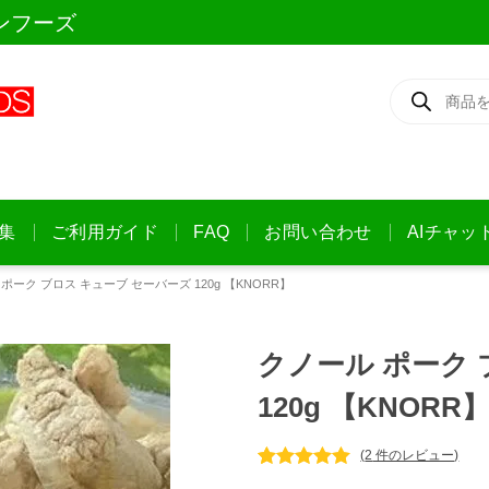
ンフーズ
商
品
検
索
集
ご利用ガイド
FAQ
お問い合わせ
AIチャッ
ポーク ブロス キューブ セーバーズ 120g 【KNORR】
クノール ポーク 
120g 【KNORR
(
2
件のレビュー)
2
件の利用者