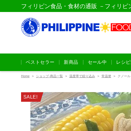
フィリピン食品・食材の通販 －フィリピ
ベストセラー
新商品
セール中
レシピ
Home
ショップ-商品一覧
温度帯で絞り込み
常温便
クノール 
SALE!