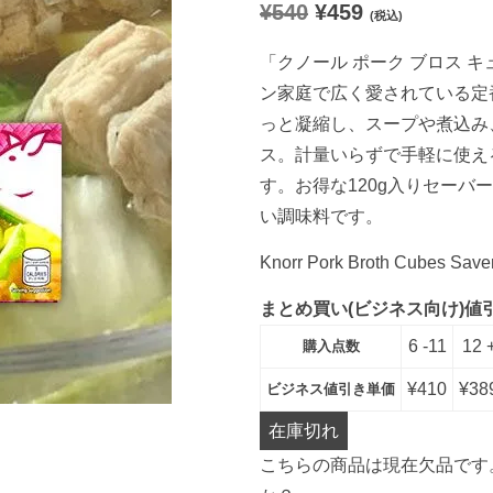
元
現
¥
540
¥
459
評価に基づ
(税込)
く5段階評
価のうち、
の
在
「クノール ポーク ブロス キュ
5.00
点
価
の
ン家庭で広く愛されている定
っと凝縮し、スープや煮込み
格
価
ス。計量いらずで手軽に使え
は
格
す。お得な120g入りセー
¥
は
い調味料です。
5
¥
Knorr Pork Broth Cubes Save
4
4
まとめ買い(ビジネス向け)値
0
5
6 -11
12 
購入点数
で
9
¥
410
¥
38
ビジネス値引き単価
し
で
在庫切れ
た
す
こちらの商品は現在欠品です
。
。