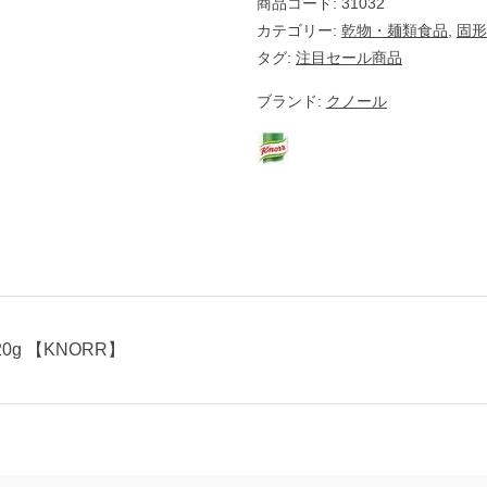
商品コード:
31032
カテゴリー:
乾物・麺類食品
,
固形
タグ:
注目セール商品
ブランド:
クノール
0g 【KNORR】