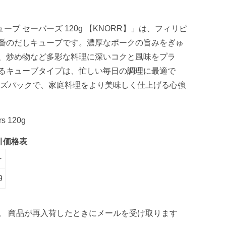
ーブ セーバーズ 120g 【KNORR】」は、フィリピ
番のだしキューブです。濃厚なポークの旨みをぎゅ
、炒め物など多彩な料理に深いコクと風味をプラ
るキューブタイプは、忙しい毎日の調理に最適で
バーズパックで、家庭料理をより美味しく仕上げる心強
rs 120g
引価格表
+
9
。 商品が再入荷したときにメールを受け取ります