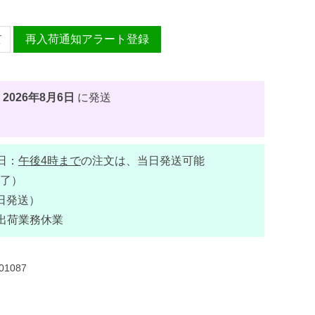
再入荷通知アラート登録
、
2026年8月6日
に発送
日：
午後4時まで
の注文は、当日発送可能
了）
日発送）
出荷業務休業
01087