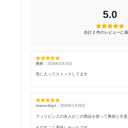
5.0
合計 2 件のレビューに
美幸
–
2026年5月16日
5段階中
5
の
評価
気に入ってストックしてます
marco-big-t
–
2026年1月29日
5段階中
5
の
評価
フィリピン人の友人がこの商品を使って豚肉と生姜
ものすごく美味しかったです。