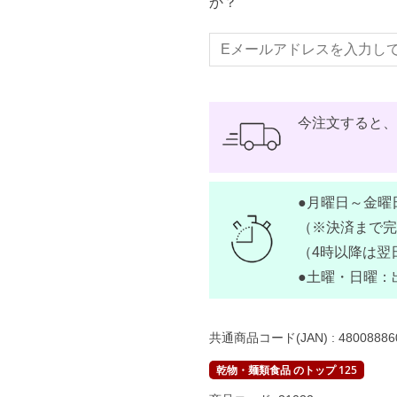
か？
今注文すると
●月曜日～金曜
（※決済まで完
（4時以降は翌
●土曜・日曜：
共通商品コード(JAN) :
48008886
乾物・麺類食品 のトップ 125