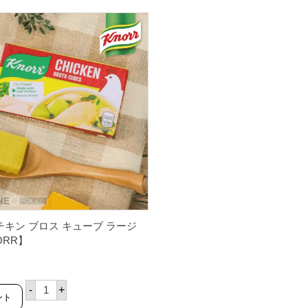
チキン ブロス キューブ ラージ
ORR】
ク
-
+
ノ
ント
ー