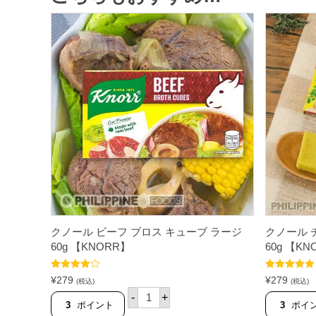
クノール ビーフ ブロス キューブ ラージ
クノール 
60g 【KNORR】
60g 【KN
5段階中
5段階中
5.00
¥
279
¥
279
(税込)
(税込)
4.00
の評
の評価
ク
価
-
+
ノ
3
ポイント
3
ポイ
ー