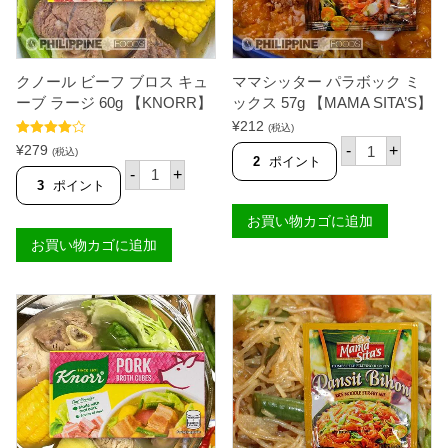
6
C
0
E
g
F
【
L
K
O
クノール ビーフ ブロス キュ
ママシッター パラボック ミ
N
U
O
ーブ ラージ 60g 【KNORR】
ックス 57g 【MAMA SITA’S】
R
R
】
¥
212
(税込)
R
個
マ
5段階中
】
¥
279
-
+
(税込)
マ
4.00
の評
2
ポイント
個
ク
価
-
+
シ
ノ
3
ポイント
ッ
ー
タ
ル
お買い物カゴに追加
ー
ビ
パ
お買い物カゴに追加
ー
ラ
フ
ボ
ブ
ッ
ロ
ク
ス
ミ
キ
ッ
ュ
ク
ー
ス
ブ
5
ラ
7
ー
g
ジ
【
6
M