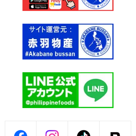
g
ス
【
4
K
0
N
g
O
【
R
M
R
A
】
M
個
A
S
I
T
A
'
S
】
個