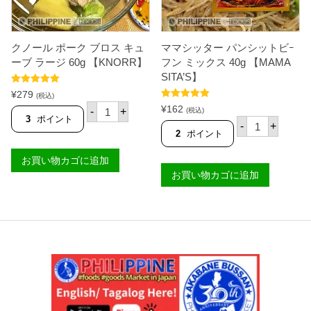
0
A
g
M
【
A
K
S
クノール ポーク ブロス キュ
ママシッター パンシットビｰ
N
I
O
ーブ ラージ 60g 【KNORR】
フン ミックス 40g 【MAMA
T
R
SITA’S】
A
R
'
5段階中
5.00
】
¥
279
(税込)
S
の評価
個
ク
5段階中
5.00
¥
162
】
-
+
(税込)
の評価
ノ
3
ポイント
マ
個
-
+
ー
マ
2
ポイント
ル
シ
ポ
ッ
お買い物カゴに追加
ー
タ
ク
お買い物カゴに追加
ー
ブ
パ
ロ
ン
ス
シ
キ
ッ
ュ
ト
ー
ビ
ブ
ｰ
ラ
フ
ー
ン
ジ
ミ
6
ッ
0
ク