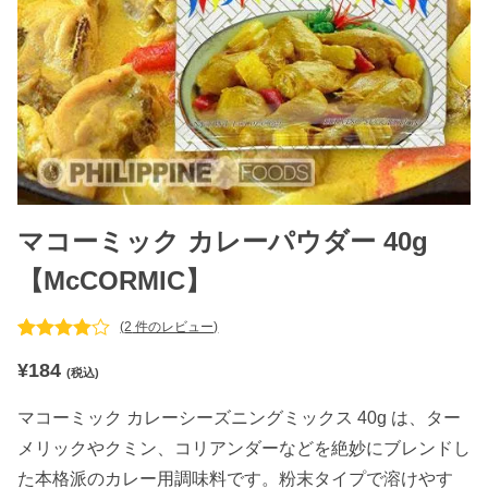
マコーミック カレーパウダー 40g
【McCORMIC】
(
2
件のレビュー)
2
件の利用
¥
184
者評価に
(税込)
基づく5段
階評価の
マコーミック カレーシーズニングミックス 40g は、ター
うち、
4.50
点
メリックやクミン、コリアンダーなどを絶妙にブレンドし
た本格派のカレー用調味料です。粉末タイプで溶けやす