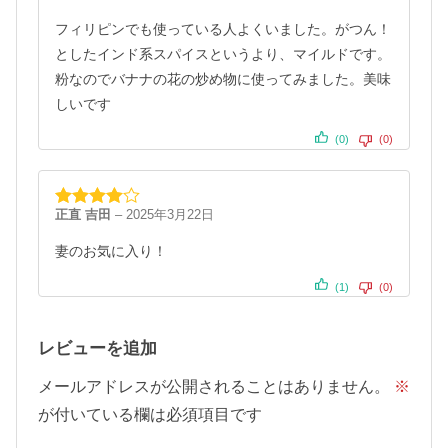
評価
フィリピンでも使っている人よくいました。がつん！
としたインド系スパイスというより、マイルドです。
粉なのでバナナの花の炒め物に使ってみました。美味
しいです
(0)
(0)
正直 吉田
–
2025年3月22日
5段階中
4
の評価
妻のお気に入り！
(1)
(0)
レビューを追加
メールアドレスが公開されることはありません。
※
が付いている欄は必須項目です