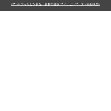
©2026 フィリピン食品・食材の通販 フィリピンフーズ <赤羽物産>