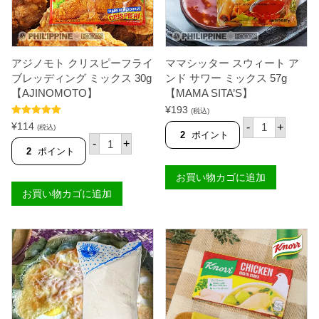
アジノモト クリスピーフライ
ママシッター スウィート ア
ブレッディング ミックス 30g
ンド サワー ミックス 57g
【AJINOMOTO】
【MAMA SITA’S】
¥
193
(税込)
マ
5段階中
5.00
¥
114
-
+
(税込)
マ
の評価
2
ポイント
ア
-
+
シ
ジ
2
ポイント
ッ
ノ
タ
モ
お買い物カゴに追加
ー
ト
ス
お買い物カゴに追加
ク
ウ
リ
ィ
ス
ー
ピ
ト
ー
ア
フ
ン
ラ
ド
イ
サ
ブ
ワ
レ
ー
ッ
ミ