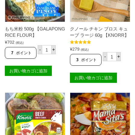
デ
ッ
ィ
ク
ン
ス
グ
5
ミ
7
ッ
g
もち米粉 500g 【GALAPONG
クノール チキン ブロス キュ
ク
【
ス
RICE FLOUR】
ーブ ラージ 60g 【KNORR】
M
3
A
¥
702
(税込)
0
M
も
5段階中
5.00
g
¥
279
-
+
(税込)
A
ち
の評価
7
ポイント
【
ク
S
-
+
米
A
ノ
3
ポイント
I
粉
J
ー
T
5
I
ル
A
お買い物カゴに追加
0
N
チ
'
0
O
お買い物カゴに追加
キ
S
g
M
ン
】
【
O
ブ
個
G
T
ロ
A
O
ス
L
】
キ
A
個
ュ
P
ー
O
ブ
N
ラ
G
ー
R
ジ
I