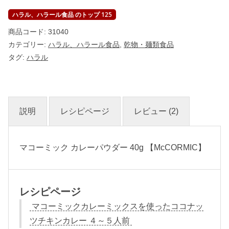
I
C
ハラル、ハラール食品 のトップ 125
】
個
商品コード:
31040
カテゴリー:
ハラル、ハラール食品
,
乾物・麺類食品
タグ:
ハラル
説明
レシピページ
レビュー (2)
マコーミック カレーパウダー 40g 【McCORMIC】
レシピページ
マコーミックカレーミックスを使ったココナッ
ツチキンカレー ４～５人前