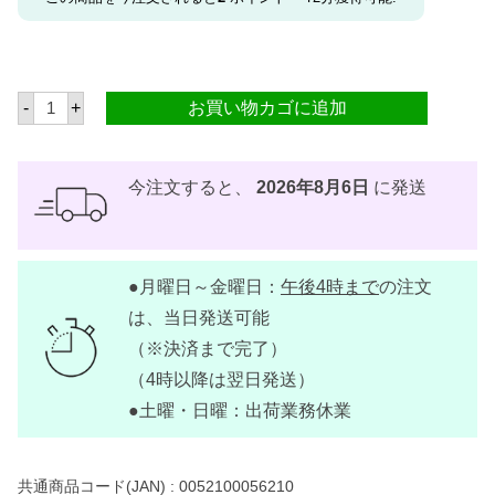
マ
-
+
お買い物カゴに追加
コ
ー
ミ
ッ
ク
今注文すると、
2026年8月6日
に発送
カ
レ
ー
パ
ウ
●月曜日～金曜日：
午後4時まで
の注文
ダ
ー
は、当日発送可能
4
0
（※決済まで完了）
g
（4時以降は翌日発送）
【
M
●土曜・日曜：出荷業務休業
c
C
O
R
共通商品コード(JAN) :
0052100056210
M