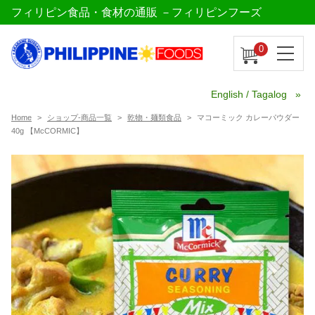
フィリピン食品・食材の通販 －フィリピンフーズ
0
English / Tagalog
Home
ショップ-商品一覧
乾物・麺類食品
マコーミック カレーパウダー
40g 【McCORMIC】