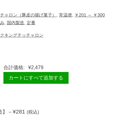
チャロン（豚皮の揚げ菓子）
,
常温便
,
￥201 ～ ￥300
み
,
国内製造
,
定番
クキングチッチャロン
合計価格:
¥
2,479
カートにすべて追加する
¥
281
製造】
–
(税込)