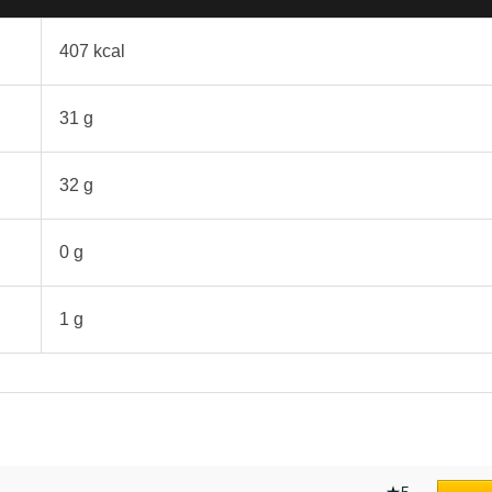
407 kcal
31 g
32 g
0 g
1 g
★5