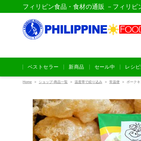
フィリピン食品・食材の通販 －フィリピ
ベストセラー
新商品
セール中
レシピ
Home
ショップ-商品一覧
温度帯で絞り込み
常温便
ポークキ