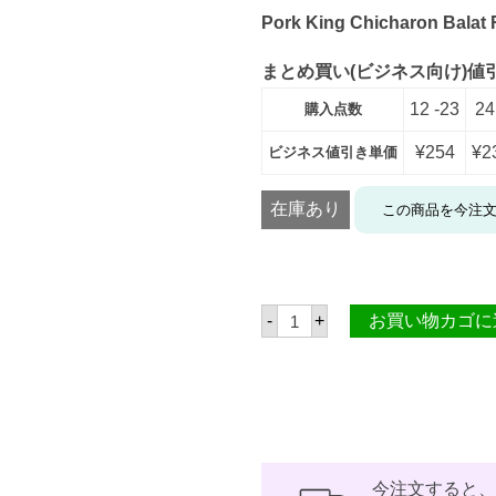
Pork King Chicharon Balat 
まとめ買い(ビジネス向け)値
12 -23
24
購入点数
¥
254
¥
2
ビジネス値引き単価
在庫あり
この商品を今注
ポ
-
+
お買い物カゴに
ー
ク
キ
ン
グ
チ
チ
ャ
ロ
ン
今注文すると