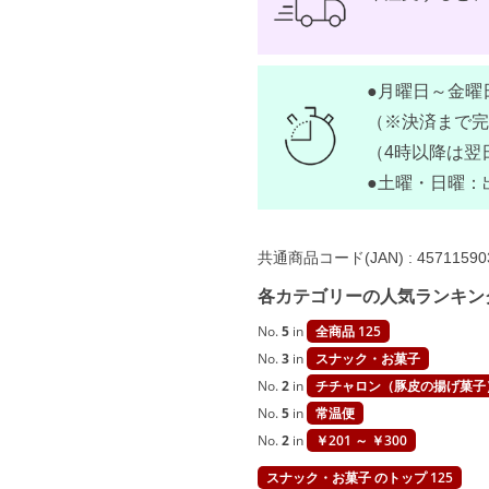
う
す
塩
味
（
●月曜日～金曜
レ
ギ
（※決済まで完
ュ
ラ
（4時以降は翌
ー
●土曜・日曜：
タ
イ
プ
）
6
共通商品コード(JAN) :
45711590
0
g
各カテゴリーの人気ランキン
豚
皮
No.
5
in
全商品 125
チ
No.
3
in
スナック・お菓子
ッ
プ
No.
2
in
チチャロン（豚皮の揚げ菓子
ス
【
No.
5
in
常温便
P
No.
2
in
￥201 ～ ￥300
O
R
スナック・お菓子 のトップ 125
K