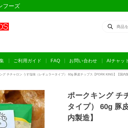
ンフーズ
商
品
検
索
集
ご利用ガイド
FAQ
お問い合わせ
AIチャッ
ング チチャロン うす塩味（レギュラータイプ） 60g 豚皮チップス【PORK KING】【国内
ポークキング チ
タイプ） 60g 豚
内製造】