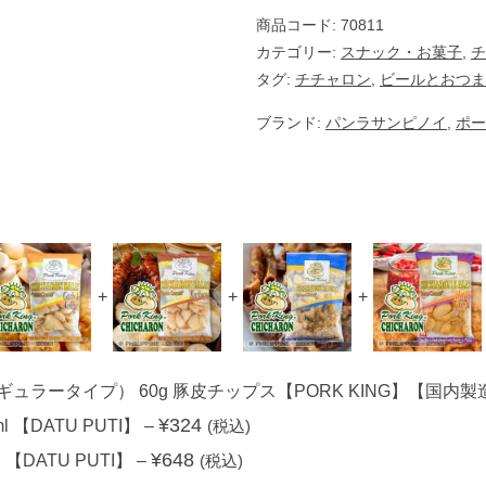
K
商品コード:
70811
I
N
カテゴリー:
スナック・お菓子
,
チ
G
タグ:
】
チチャロン
,
ビールとおつま
【
国
ブランド:
パンラサンピノイ
,
ポー
内
製
造
】
個
+
+
+
ュラータイプ） 60g 豚皮チップス【PORK KING】【国内
¥
324
【DATU PUTI】
–
(税込)
¥
648
【DATU PUTI】
–
(税込)