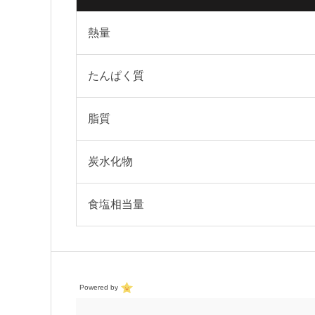
熱量
たんぱく質
脂質
炭水化物
食塩相当量
Powered by