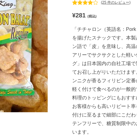
(
25
件のレビュー)
25
件の利用者
¥
281
評価に基づ
(税込)
く5段階評
価のうち、
「チチャロン（英語名：Pork
4.84
点
を揚げたスナックです。本製品
ン語で「皮」を意味し、高温
アリーでサクサクとした軽い
グ」は日本国内の自社工場で
てお召し上がりいただけます
ンニクが香るフィリピン定番
軽く付けて食べるのが一般的
料理のトッピングにもおすす
お客様からも高いリピート率
付けに至るまで細部にこだわ
テンフリーで、糖質制限中の
います。