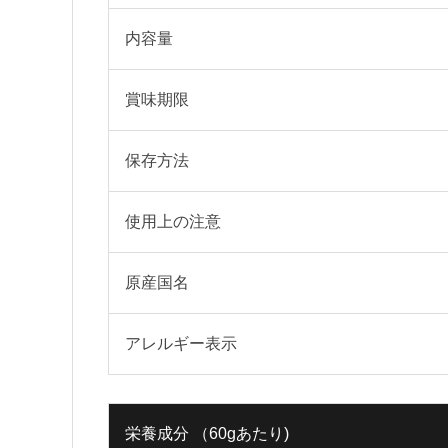
内容量
賞味期限
保存方法
使用上の注意
原産国名
アレルギー表示
栄養成分 （60gあたり)