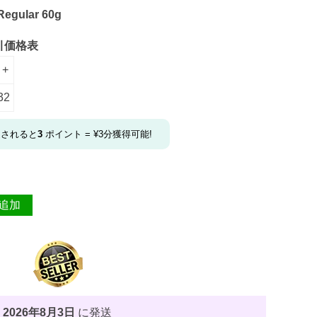
Regular 60g
引価格表
 +
32
文されると
3
ポイント =
¥
3
分獲得可能!
追加
、
2026年8月3日
に発送