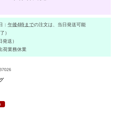
日：
午後4時まで
の注文は、当日発送可能
了）
日発送）
出荷業務休業
37026
グ
）