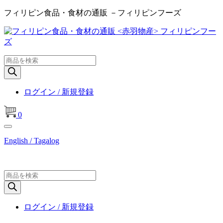
フィリピン食品・食材の通販 －フィリピンフーズ
商
品
検
索
ログイン / 新規登録
0
English / Tagalog
商
品
検
索
ログイン / 新規登録