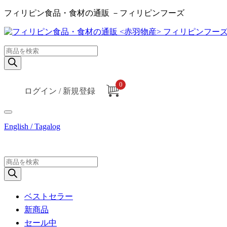
フィリピン食品・食材の通販 －フィリピンフーズ
商
品
検
索
0
ログイン / 新規登録
English / Tagalog
商
品
検
索
ベストセラー
新商品
セール中