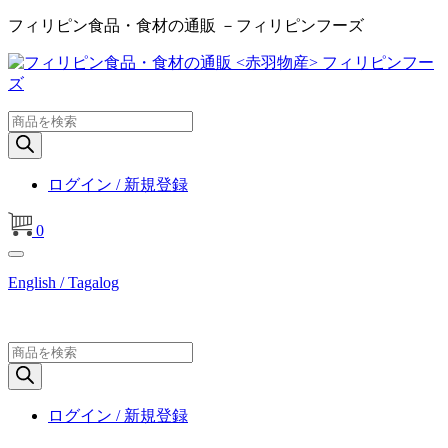
フィリピン食品・食材の通販 －フィリピンフーズ
商
品
検
索
ログイン / 新規登録
0
English / Tagalog
商
品
検
索
ログイン / 新規登録