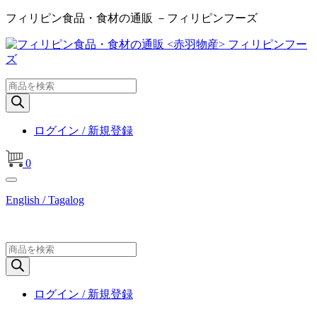
フィリピン食品・食材の通販 －フィリピンフーズ
商
品
検
索
ログイン / 新規登録
0
English / Tagalog
商
品
検
索
ログイン / 新規登録