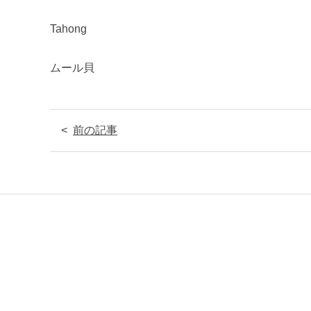
Tahong
ムール貝
前の記事