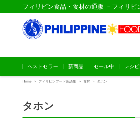
フィリピン食品・食材の通販 －フィリピ
ベストセラー
新商品
セール中
レシピ
Home
フィリピンフード用語集
食材
タホン
タホン