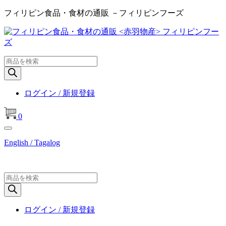
フィリピン食品・食材の通販 －フィリピンフーズ
商
品
検
索
ログイン / 新規登録
0
English / Tagalog
商
品
検
索
ログイン / 新規登録