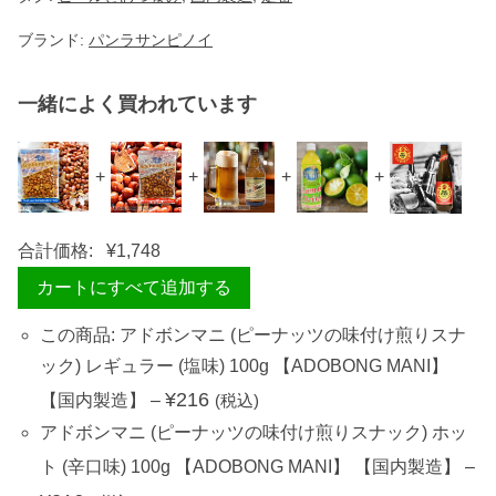
O
B
ブランド:
パンラサンピノイ
O
N
G
M
一緒によく買われています
A
N
I
】
+
+
+
+
【
国
内
製
合計価格:
¥
1,748
造
】
カートにすべて追加する
個
この商品: アドボンマニ (ピーナッツの味付け煎りスナ
ック) レギュラー (塩味) 100g 【ADOBONG MANI】
¥
216
【国内製造】
–
(税込)
アドボンマニ (ピーナッツの味付け煎りスナック) ホッ
ト (辛口味) 100g 【ADOBONG MANI】 【国内製造】
–