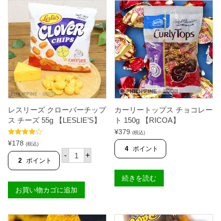
ク
バ
ラ
ー
ッ
チ
カ
ッ
ー
プ
ボ
ス
ッ
バ
ク
ー
ス
ベ
6
キ
0
ュ
0
ー
g
5
(
5
レスリーズ クローバーチップ
カーリートップス チョコレー
2
g
4
【
ス チーズ 55g 【LESLIE’S】
ト 150g 【RICOA】
パ
L
¥
379
(税込)
ッ
E
5段階中
ク
S
¥
178
(税込)
4.67
の評価
4
ポイント
入
L
レ
-
+
り
I
ス
2
ポイント
)
E
リ
【
'
ー
続きを読む
S
S
ズ
K
】
お買い物カゴに追加
ク
Y
個
ロ
F
ー
L
バ