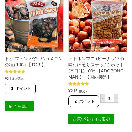
トビ ブトン パクワン (メロン
アドボンマニ (ピーナッツの
の種) 100g 【TOBI】
味付け煎りスナック) ホット
(辛口味) 100g 【ADOBONG
MANI】 【国内製造】
5段階中
5.00
¥
313
(税込)
の評価
3
ポイント
5段階中
5.00
¥
216
(税込)
の評価
ア
-
+
ド
2
ポイント
ボ
続きを読む
ン
マ
お買い物カゴに追加
ニ
(
ピ