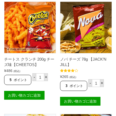
A
D
O
B
O
N
G
M
A
N
I
】
【
国
チートス クランチ 200g チー
ノバ チーズ 78g 【JACK’N
内
製
ズ味【CHEETOS】
JILL】
造
¥
486
】
(税込)
チ
個
5段階中
¥
265
-
+
(税込)
ー
4.60
の評価
5
ポイント
ノ
-
+
ト
バ
3
ポイント
ス
チ
ク
ー
お買い物カゴに追加
ラ
ズ
ン
お買い物カゴに追加
7
チ
8
2
g
0
【