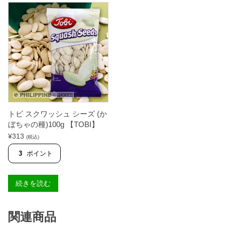
ー
ナ
ッ
ツ
の
味
付
け
煎
り
ス
ナ
ッ
ク
トビ スクワッシュ シーズ (か
)
ホ
ぼちゃの種)100g 【TOBI】
ッ
¥
313
(税込)
ト
(
3
ポイント
辛
口
味
)
続きを読む
1
0
0
g
関連商品
【