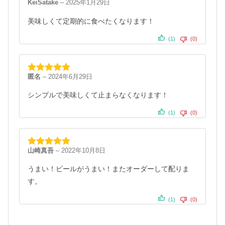
KeiSatake
–
2025年1月29日
5段階中
5
の
評価
美味しくて定期的に食べたくなります！
(1)
(0)
匿名
–
2024年6月29日
5段階中
5
の
評価
シンプルで美味しくて止まらなくなります！
(1)
(0)
山崎真吾
–
2022年10月8日
5段階中
5
の
評価
うまい！ビールがうまい！またオーダーして配りま
す。
(1)
(0)