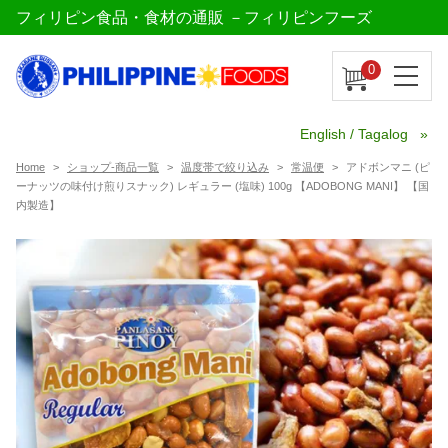
フィリピン食品・食材の通販 －フィリピンフーズ
0
English / Tagalog
Home
ショップ-商品一覧
温度帯で絞り込み
常温便
アドボンマニ (ピ
ーナッツの味付け煎りスナック) レギュラー (塩味) 100g 【ADOBONG MANI】 【国
内製造】