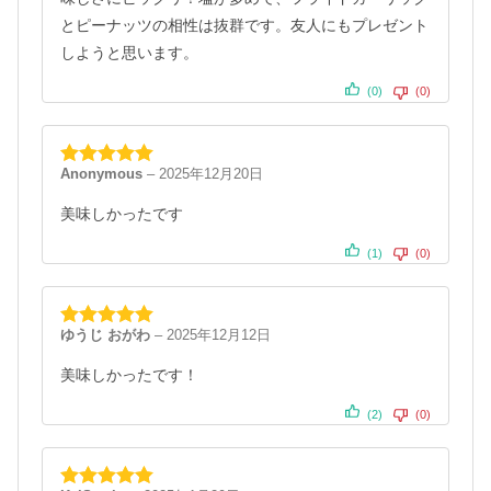
とピーナッツの相性は抜群です。友人にもプレゼント
しようと思います。
(0)
(0)
Anonymous
–
2025年12月20日
5段階中
5
の
評価
美味しかったです
(1)
(0)
ゆうじ おがわ
–
2025年12月12日
5段階中
5
の
評価
美味しかったです！
(2)
(0)