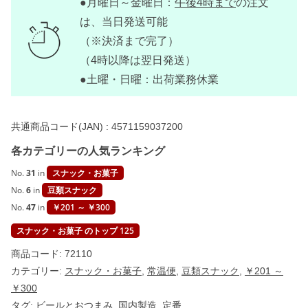
●月曜日～金曜日：
午後4時まで
の注文
ツ
の
は、当日発送可能
味
付
（※決済まで完了）
け
（4時以降は翌日発送）
煎
り
●土曜・日曜：出荷業務休業
ス
ナ
ッ
ク
共通商品コード(JAN) :
4571159037200
)
レ
各カテゴリーの人気ランキング
ギ
ュ
ラ
No.
31
in
スナック・お菓子
ー
No.
6
in
豆類スナック
(
塩
No.
47
in
￥201 ～ ￥300
味
)
スナック・お菓子 のトップ 125
1
0
商品コード:
72110
0
g
カテゴリー:
スナック・お菓子
,
常温便
,
豆類スナック
,
￥201 ～
【
￥300
A
D
タグ:
ビールとおつまみ
,
国内製造
,
定番