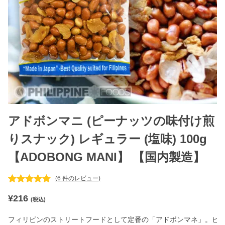
アドボンマニ (ピーナッツの味付け煎
りスナック) レギュラー (塩味) 100g
【ADOBONG MANI】 【国内製造】
(
6
件のレビュー)
6
件の利用者
¥
216
評価に基づ
(税込)
く5段階評
価のうち、
フィリピンのストリートフードとして定番の「アドボンマネ」。ピ
5.00
点