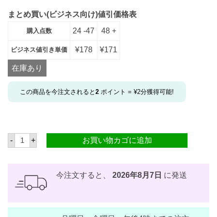
まとめ買い(ビジネス向け)値引価格表
24 -47
48 +
購入点数
¥
178
¥
171
ビジネス値引き単価
在庫あり
この商品を今注文されると
2
ポイント =
¥
2
分獲得可能!
ア
-
+
お買い物カゴに追加
ド
ボ
ン
マ
ニ
今注文すると、
2026年8月7日
に発送
(
ピ
ー
ナ
ッ