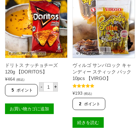
A
ー
K
チ
E
ッ
S
プ
】
ス
個
チ
ー
ズ
5
5
g
【
L
ドリトス ナッチョチーズ
ヴィルゴ サンパロック キャ
E
S
120g 【DORITOS】
ンディー スティック パック
L
10pcs 【VIRGO】
¥
464
(税込)
I
ド
E
-
+
リ
5
ポイント
'
5段階中
5.00
¥
193
ト
(税込)
S
の評価
ス
】
2
ポイント
ナ
個
お買い物カゴに追加
ッ
チ
ョ
続きを読む
チ
ー
ズ
1