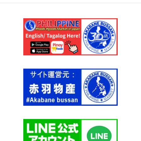
2
0
g
【
D
O
R
I
T
O
S
】
個