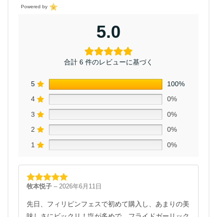
Powered by
5.0
合計 6 件のレビューに基づく
5
100%
4
0%
3
0%
2
0%
1
0%
牧本悦子
–
2026年6月11日
5段階中
5
の
評価
先日、フィリピンフェスで初めて購入し、あまりの美
味しさにビックリ！塩が多めで、フライドガーリック