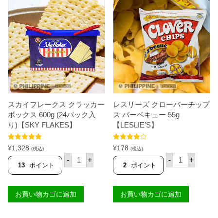
0
J
g
A
チ
C
ー
K
ズ
'
味
N
【
J
C
I
H
L
E
L
E
】
T
個
O
S
スカイフレークス クラッカー
レスリーズ クローバーチップ
】
ボックス 600g (24パック入
ス バーベキュー 55g
個
り)【SKY FLAKES】
【LESLIE’S】
5段階中
5.00
5段階中
¥
1,328
¥
178
(税込)
(税込)
の評価
4.50
の評価
ス
レ
-
+
-
+
カ
ス
13
ポイント
2
ポイント
イ
リ
フ
ー
レ
ズ
お買い物カゴに追加
お買い物カゴに追加
ー
ク
ク
ロ
ス
ー