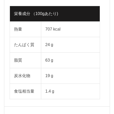
栄養成分 （100gあたり)
熱量
707 kcal
たんぱく質
24 g
脂質
63 g
炭水化物
19 g
食塩相当量
1.4 g