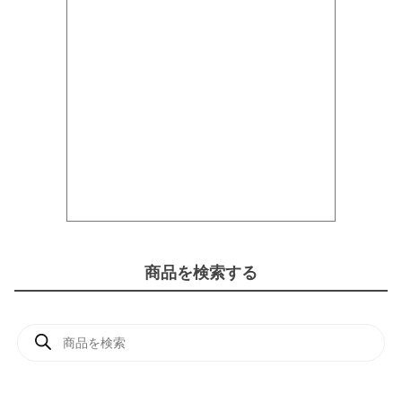
商品を検索する
商
品
検
索