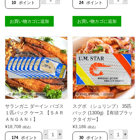
N
ラ
グ
10
ポイント
24
ポイント
I
ン
ポ
】
ガ
（
個
ニ
シ
お買い物カゴに追加
お買い物カゴに追加
ダ
ュ
ー
リ
イ
ン
ン
プ
バ
）
ゴ
6
ス
0
ホ
匹
ッ
パ
ト
ッ
１
ク
匹
(
パ
1
ッ
3
ク
0
3
0
0
g
サランガニ ダーイン バゴス
スグポ （シュリンプ） 35匹
0
)
-
【
１匹パック ケース 【ＳＡＲ
パック (1300g) 【有頭ブラッ
4
有
ＡＮＧＡＮＩ】
クタイガー】
0
頭
¥
18,708
0
¥
3,186
ブ
(税込)
(税込)
g
サ
ラ
ス
-
+
-
+
【
ラ
ッ
グ
174
ポイント
30
ポイント