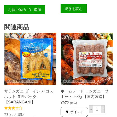
4
0
続きを読む
お買い物カゴに追加
0
-
5
0
関連商品
0
グ
ラ
ム
１
匹
【
台
湾
産
】
個
サランガニ ダーイン バゴス
ホームメード ロンガニーサ
ホット ３匹パック
ホット 500g 【国内製造】
【SARANGANI】
¥
972
(税込)
ホ
-
+
ー
9
ポイント
5段階中
¥
1,253
ム
(税込)
3.50
の