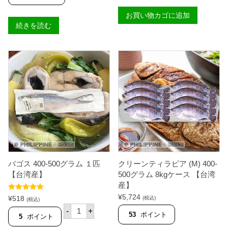
0
お買い物カゴに追加
0
-
続きを読む
6
0
0
グ
ラ
ム
8
k
g
ケ
ー
ス
【
台
湾
産
】
バゴス 400-500グラム １匹
クリーンティラピア (M) 400-
個
【台湾産】
500グラム 8kgケース 【台湾
産】
5段階中
5.00
¥
5,724
¥
518
(税込)
(税込)
の評価
バ
-
+
ゴ
53
ポイント
5
ポイント
ス