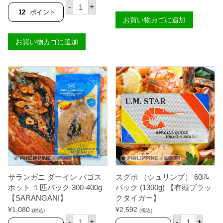
サ
メ
評価
-
+
ラ
ー
12
ポイント
ン
お買い物カゴに追加
ド
ガ
ロ
ニ
ン
お買い物カゴに追加
ダ
ガ
ー
ニ
イ
ー
ン
サ
バ
ホ
ゴ
ッ
ス
ト
ホ
5
ッ
0
ト
0
３
g
匹
【
パ
国
ッ
内
ク
製
【
造
S
】
サランガニ ダーイン バゴス
スグポ （シュリンプ） 60匹
A
個
R
ホット １匹パック 300-400g
パック (1300g) 【有頭ブラッ
A
【SARANGANI】
クタイガー】
N
¥
1,080
G
¥
2,592
(税込)
(税込)
A
サ
ス
-
+
-
+