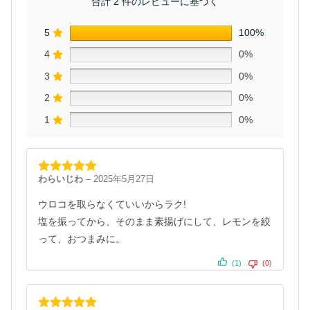
合計 2 件のレビューに基づく
5
100%
4
0%
3
0%
2
0%
1
0%
わらいじわ
–
2025年5月27日
5段階中
5
の
評価
ウロコを取らなくていいからラク!
塩を振ってから、そのまま素揚げにして、レモンを絞
って、おつまみに。
(1)
(0)