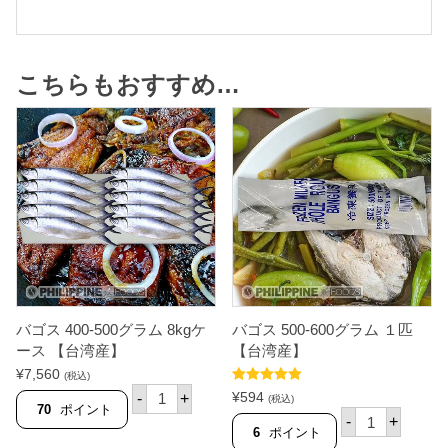
こちらもおすすめ…
バゴス 400-500グラム 8kgケ
バゴス 500-600グラム １匹
ース 【台湾産】
【台湾産】
¥
7,560
(税込)
バ
5段階中
5.00
¥
594
-
+
(税込)
ゴ
の評価
70
ポイント
バ
-
+
ス
ゴ
6
ポイント
4
ス