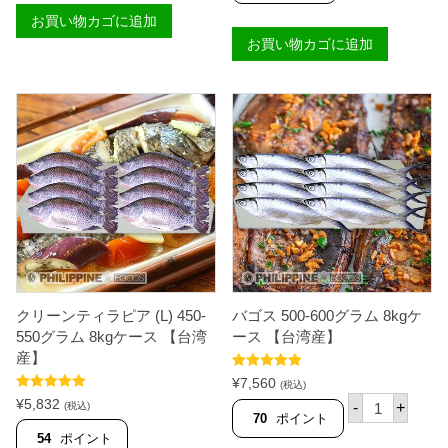
0
5
お買い物カゴに追加
0
0
-
お買い物カゴに追加
0
5
-
0
6
0
0
グ
0
ラ
グ
ム
ラ
8
ム
k
１
g
匹
ケ
【
ー
台
ス
湾
【
産
台
】
湾
個
産
】
クリーンティラピア (L) 450-
バゴス 500-600グラム 8kgケ
個
550グラム 8kgケース 【台湾
ース 【台湾産】
産】
5段階中
5.00
¥
7,560
(税込)
の評価
バ
5段階中
5.00
¥
5,832
-
+
(税込)
の評価
ゴ
70
ポイント
ス
54
ポイント
5