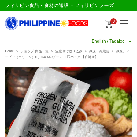
フィリピン食品・食材の通販 －フィリピンフーズ
0
English / Tagalog
Home
ショップ-商品一覧
温度帯で絞り込み
冷凍・冷蔵便
冷凍ティ
ラピア（クリーン）(L) 450-550グラム １匹パック 【台湾産】