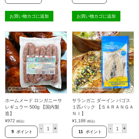
S
ン
ク
ポ
A
ガ
タ
（
R
ニ
イ
シ
お買い物カゴに追加
お買い物カゴに追加
A
ダ
ガ
ュ
N
ー
ー
リ
G
イ
】
ン
A
ン
個
プ
N
バ
）
I
ゴ
3
】
ス
5
個
１
匹
匹
パ
パ
ッ
ッ
ク
ク
(
ケ
1
ー
3
ス
0
【
0
Ｓ
g
ホームメード ロンガニーサ
サランガニ ダーイン バゴス
Ａ
)
Ｒ
【
レギュラー 500g 【国内製
１匹パック 【ＳＡＲＡＮＧＡ
Ａ
有
造】
ＮＩ】
Ｎ
頭
¥
972
Ｇ
¥
1,188
ブ
(税込)
(税込)
ホ
Ａ
ラ
サ
-
+
-
+
ー
Ｎ
ッ
ラ
9
ポイント
11
ポイント
ム
Ｉ
ク
ン