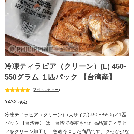
冷凍ティラピア（クリーン）(L) 450-
550グラム １匹パック 【台湾産】
(
2
件のレビュー)
2
件の利用者
¥
432
評価に基づ
(税込)
く5段階評
価のうち、
冷凍ティラピア（クリーン）(大サイズ) 450〜550g／1匹
5.00
点
パック 【台湾産】 は、台湾で養殖された高品質ティラピ
アをクリーン加工し、急速冷凍した商品です。クセが少な