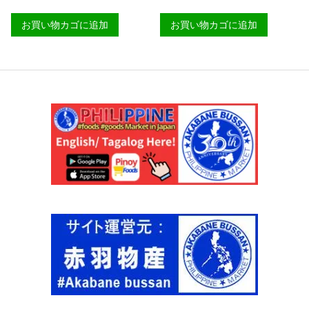
メ
】
タ
ガ
ー
個
イ
ニ
お買い物カゴに追加
お買い物カゴに追加
ド
ガ
ダ
ロ
ー
ー
ン
】
イ
ガ
個
ン
ニ
バ
ー
ゴ
サ
ス
レ
１
ギ
匹
ュ
パ
ラ
ッ
ー
ク
5
【
0
Ｓ
0
Ａ
g
Ｒ
【
Ａ
国
Ｎ
内
Ｇ
製
Ａ
造
Ｎ
】
Ｉ
個
】
個