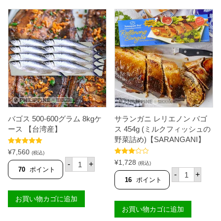
き
青
バ
ナ
ナ
（
サ
バ
種
）
1
2
p
c
s
バゴス 500-600グラム 8kgケ
サランガニ レリエノン バゴ
個
ース 【台湾産】
ス 454g (ミルクフィッシュの
野菜詰め)【SARANGANI】
5段階中
5.00
¥
7,560
(税込)
の評価
バ
5段階
¥
1,728
-
+
(税込)
中
3.00
ゴ
70
ポイント
サ
の評価
-
+
ス
ラ
16
ポイント
5
ン
0
ガ
お買い物カゴに追加
0
ニ
-
お買い物カゴに追加
レ
6
リ