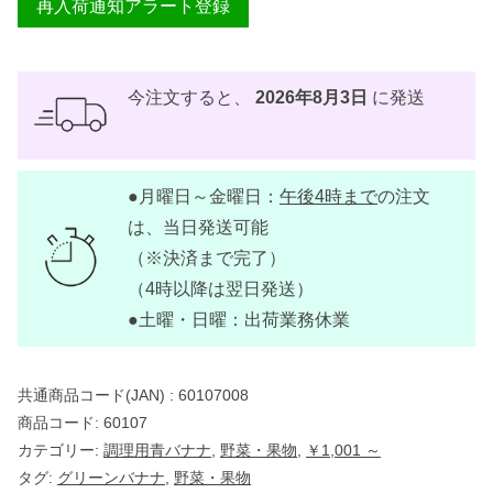
再入荷通知アラート登録
今注文すると、
2026年8月3日
に発送
●月曜日～金曜日：
午後4時まで
の注文
は、当日発送可能
（※決済まで完了）
（4時以降は翌日発送）
●土曜・日曜：出荷業務休業
共通商品コード(JAN) :
60107008
商品コード:
60107
カテゴリー:
調理用青バナナ
,
野菜・果物
,
￥1,001 ～
タグ:
グリーンバナナ
,
野菜・果物