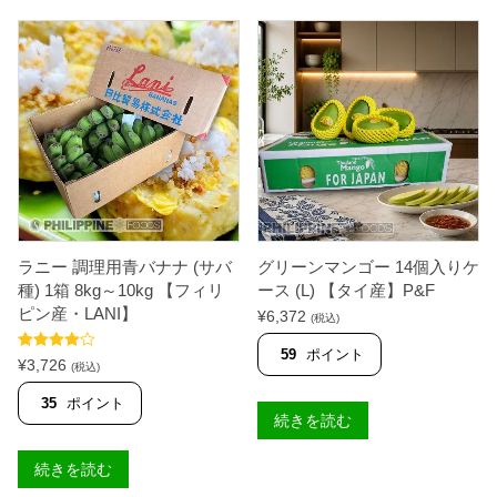
ラニー 調理用青バナナ (サバ
グリーンマンゴー 14個入りケ
種) 1箱 8kg～10kg 【フィリ
ース (L) 【タイ産】P&F
ピン産・LANI】
¥
6,372
(税込)
59
ポイント
5段階中
¥
3,726
(税込)
4.00
の評
価
35
ポイント
続きを読む
続きを読む