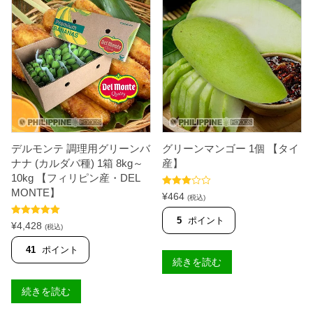
デルモンテ 調理用グリーンバ
グリーンマンゴー 1個 【タイ
ナナ (カルダバ種) 1箱 8kg～
産】
10kg 【フィリピン産・DEL
MONTE】
5段階中
¥
464
(税込)
3.50
の
評価
5
ポイント
5段階中
5.00
¥
4,428
(税込)
の評価
41
ポイント
続きを読む
続きを読む