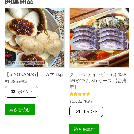
関連商品
【SINGKAMAS】ヒカマ 1kg
クリーンティラピア (L) 450-
550グラム 8kgケース 【台湾
¥
1,296
(税込)
産】
12
ポイント
5段階中
5.00
¥
5,832
(税込)
の評価
続きを読む
54
ポイント
続きを読む