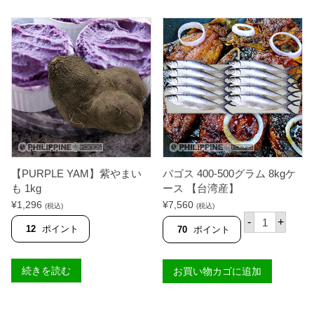
0
エ
0
ノ
グ
ン
ラ
バ
ム
ゴ
8
ス
k
4
g
5
ケ
4
ー
g
ス
(
【
ミ
台
ル
湾
ク
産
フ
】
【PURPLE YAM】紫やまい
バゴス 400-500グラム 8kgケ
ィ
個
ッ
も 1kg
ース 【台湾産】
シ
¥
1,296
¥
7,560
(税込)
(税込)
ュ
バ
の
-
+
ゴ
12
ポイント
70
ポイント
野
ス
菜
4
詰
0
め
続きを読む
お買い物カゴに追加
0
)
-
【
5
S
0
A