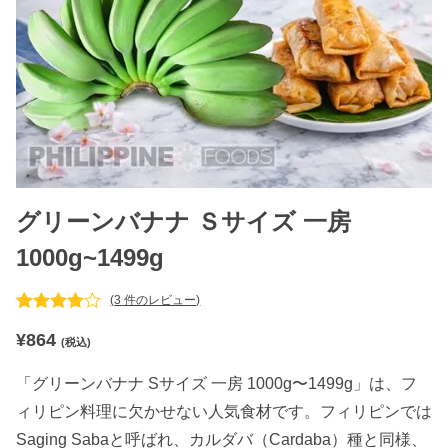
グリーンバナナ Ｓサイズ 一房
1000g~1499g
(
3
件のレビュー)
3
件の利用者
¥
864
評価に基づ
(税込)
く5段階評
価のうち、
「グリーンバナナ Sサイズ 一房 1000g〜1499g」は、フ
4.67
点
ィリピン料理に欠かせない人気食材です。フィリピンでは
Saging Sabaと呼ばれ、カルダバ（Cardaba）種と同様、