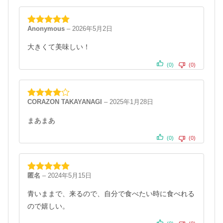
Anonymous
–
2026年5月2日
5段階中
5
の
評価
大きくて美味しい！
(0)
(0)
CORAZON TAKAYANAGI
–
2025年1月28日
5段階中
4
の評価
まあまあ
(0)
(0)
匿名
–
2024年5月15日
5段階中
5
の
評価
青いままで、来るので、自分で食べたい時に食べれる
ので嬉しい。