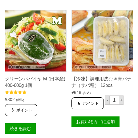
グリーンパパイヤ M (日本産)
【冷凍】調理用皮むき青バナ
400-600g 1個
ナ（サバ種） 12pcs
¥
648
(税込)
【
5段階中
5.00
¥
302
-
+
(税込)
冷
の評価
6
ポイント
凍
3
ポイント
】
調
お買い物カゴに追加
理
用
続きを読む
皮
む