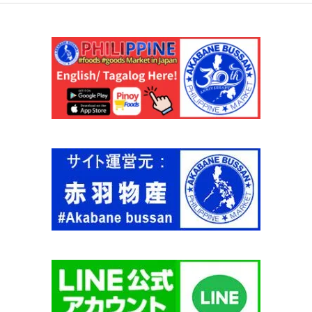
0
R
グ
A
ラ
N
ム
G
8
A
k
N
g
I
ケ
】
ー
個
ス
【
台
湾
産
】
個