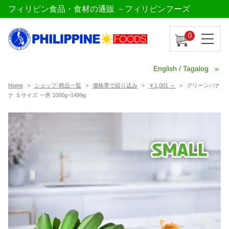
フィリピン食品・食材の通販 －フィリピンフーズ
0
English / Tagalog
Home
ショップ-商品一覧
価格帯で絞り込み
￥1,001 ～
グリーンバナ
ナ Ｓサイズ 一房 1000g~1499g