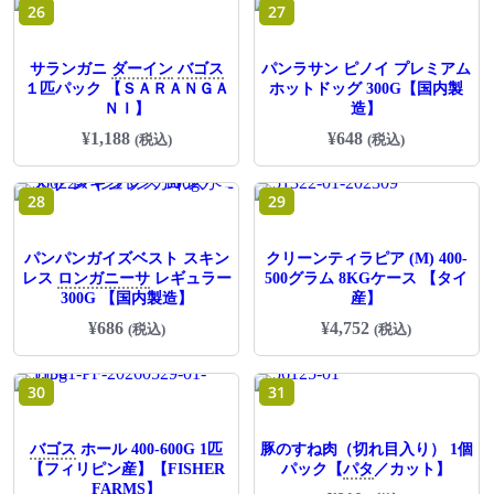
26
27
サランガニ
ダーイン
バゴス
パンラサン ピノイ プレミアム
１匹パック 【ＳＡＲＡＮＧＡ
ホットドッグ 300G【国内製
ＮＩ】
造】
¥
1,188
¥
648
(税込)
(税込)
28
29
パンパンガイズベスト スキン
クリーンティラピア (M) 400-
レス
ロンガニーサ
レギュラー
500グラム 8KGケース 【タイ
300G 【国内製造】
産】
¥
686
¥
4,752
(税込)
(税込)
30
31
バゴス
ホール 400-600G 1匹
豚のすね肉（切れ目入り） 1個
【フィリピン産】【FISHER
パック【
パタ
／カット】
FARMS】