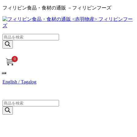
フィリピン食品・食材の通販 －フィリピンフーズ
商
品
検
索
0
English / Tagalog
商
品
検
索
ログイン / 新規登録