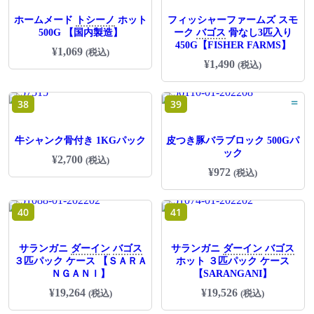
ホームメード
トシーノ
ホット
フィッシャーファームズ スモ
500G 【国内製造】
ーク
バゴス
骨なし3匹入り
450G【FISHER FARMS】
¥
1,069
(税込)
¥
1,490
(税込)
=
38
39
牛シャンク骨付き 1KGパック
皮つき豚バラブロック 500Gパ
ック
¥
2,700
(税込)
¥
972
(税込)
40
41
サランガニ
ダーイン
バゴス
サランガニ
ダーイン
バゴス
３匹パック ケース 【ＳＡＲＡ
ホット ３匹パック ケース
ＮＧＡＮＩ】
【SARANGANI】
¥
19,264
¥
19,526
(税込)
(税込)