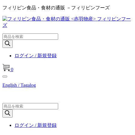
フィリピン食品・食材の通販 －フィリピンフーズ
商
品
検
索
ログイン / 新規登録
0
English / Tagalog
商
品
検
索
ログイン / 新規登録